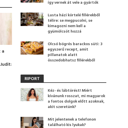
így vernek át vele a gyártók
Lusta házi körtelé fillérekből
télire: se megpucolni, se
kimagozni nem kell a
gyümölcsöt hozzá
Olcsó bögrés barackos süti: 3
egyszerű recept, amit
 a
pillanatok alatt
összedobhatsz fillérekből
Judit:
RIPORT
Kéz- és lábtörést! Miért
kívánunk rosszat, mi magyarok
a fontos dolgok előtt azoknak,
akit szeretünk?
Mit jelentenek a telefonon
található kis lyukak?