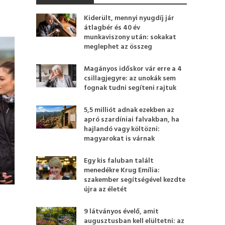
Kiderült, mennyi nyugdíj jár
átlagbér és 40 év
munkaviszony után: sokakat
meglephet az összeg
Magányos időskor vár erre a 4
csillagjegyre: az unokák sem
fognak tudni segíteni rajtuk
5,5 milliót adnak ezekben az
apró szardíniai falvakban, ha
hajlandó vagy költözni:
magyarokat is várnak
Egy kis faluban talált
menedékre Krug Emília:
szakember segítségével kezdte
újra az életét
9 látványos évelő, amit
augusztusban kell elültetni: az