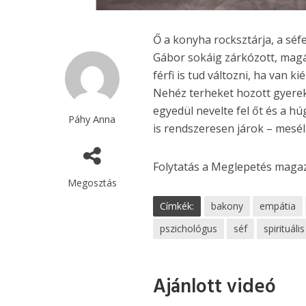
Ő a konyha rocksztárja, a séfe
Gábor sokáig zárkózott, magán
férfi is tud változni, ha van k
Nehéz terheket hozott gyerek
egyedül nevelte fel őt és a 
Páhy Anna
is rendszeresen járok – meséli
Folytatás a Meglepetés maga
Megosztás
Címkék:
bakony
empátia
pszichológus
séf
spirituális
Ajánlott videó