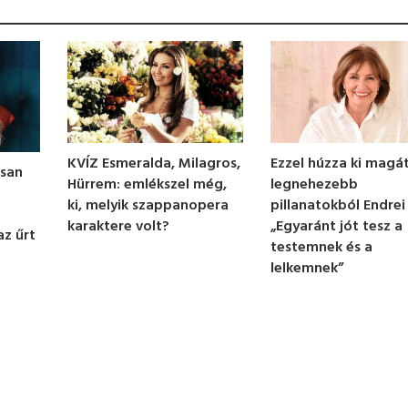
KVÍZ Esmeralda, Milagros,
Ezzel húzza ki magát
osan
Hürrem: emlékszel még,
legnehezebb
ki, melyik szappanopera
pillanatokból Endrei 
karaktere volt?
„Egyaránt jót tesz a
az űrt
testemnek és a
lelkemnek”