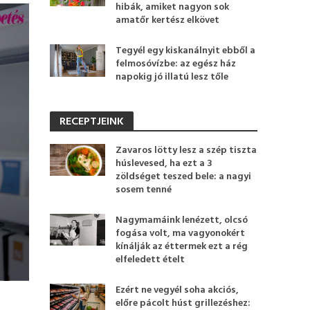
hibák, amiket nagyon sok
amatőr kertész elkövet
Tegyél egy kiskanálnyit ebből a
felmosóvízbe: az egész ház
napokig jó illatú lesz tőle
RECEPTJEINK
Zavaros lötty lesz a szép tiszta
húslevesed, ha ezt a 3
zöldséget teszed bele: a nagyi
sosem tenné
Nagymamáink lenézett, olcsó
fogása volt, ma vagyonokért
kínálják az éttermek ezt a rég
elfeledett ételt
Ezért ne vegyél soha akciós,
előre pácolt húst grillezéshez: