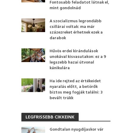
Fontosabb feladatot látnak el,
mint gondolnád
A szocializmus legrondább
csillárai voltak: ma már
százezreket érhetnek ezek a
darabok
Hűvös erdei kirándulások
unokával kisvasutakon: ez a 9
legszebb hazai útvonal
kánikulára
Ha ide rejted az értékeidet
nyaralás előtt, a betörők
biztos meg fogják találni: 3
bevált trükk
LEGFRISSEBB CIKKEINK
Gondtalan nyugdíjaskor vár