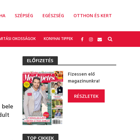
HA
SZÉPSÉG
EGÉSZSÉG
OTTHON ÉS KERT
ARTÁSI OKOSSÁGOK
KONYHAI TIPPEK
ELŐFIZETÉS
Fizessen elő
magazinunkra!
RÉSZLETEK
 bele
dult
TOP CIKKEK