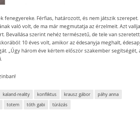
k fenegyereke. Férfias, határozott, és nem játszik szerepet.
ak való volt, de ma már megmutatja az érzelmeit. Azt vallja
iért. Bevallása szerint nehéz természetű, de tele van szeretett
korából: 10 éves volt, amikor az édesanyja meghalt, édesap
húgát. „Úgy három éve kértem először szakember segítségét, 
.
zinban!
kaland-reality
konfliktus
krausz gábor
páhy anna
totem
tóth gabi
túrázás