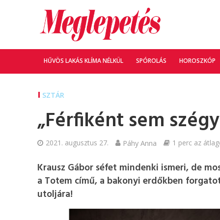
HŰVÖS LAKÁS KLÍMA NÉLKÜL
SPÓROLÁS
HOROSZKÓP
SZTÁR
„Férfiként sem szégy
2021. augusztus 27.
Páhy Anna
1 perc az átlag
Krausz Gábor séfet mindenki ismeri, de mos
a Totem című, a bakonyi erdőkben forgatott
utoljára!