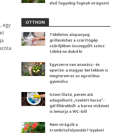
első fagyokig fognak virágozni
OTTHON
, egy
el.
Tökéletes alapanyag
ja
grillezéshez a szárítógép
szűrőjében összegyűlt szösz:
azóta
többé ne dobd ki
Egyszerre van ananász- és
eperíze: a magyar kertekben is
megterem ez az egzotikus
gyümölcs
Isteni illatú, perem alá
adagolható „toalett kacsa”-
gél fillérekből: a barna vízkövet
is lemarja a WC-ből
Nem virágzik a
trombitafolyondár? Gyakori