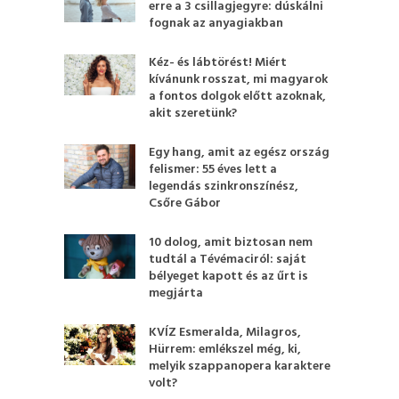
erre a 3 csillagjegyre: dúskálni
fognak az anyagiakban
Kéz- és lábtörést! Miért
kívánunk rosszat, mi magyarok
a fontos dolgok előtt azoknak,
akit szeretünk?
Egy hang, amit az egész ország
felismer: 55 éves lett a
legendás szinkronszínész,
Csőre Gábor
10 dolog, amit biztosan nem
tudtál a Tévémaciról: saját
bélyeget kapott és az űrt is
megjárta
KVÍZ Esmeralda, Milagros,
Hürrem: emlékszel még, ki,
melyik szappanopera karaktere
volt?