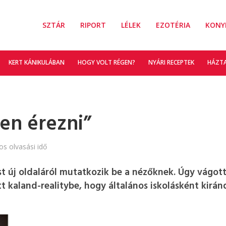
SZTÁR
RIPORT
LÉLEK
EZOTÉRIA
KONY
KERT KÁNIKULÁBAN
HOGY VOLT RÉGEN?
NYÁRI RECEPTEK
HÁZT
en érezni”
os olvasási idő
t új oldaláról mutatkozik be a nézőknek. Úgy vágott
 kaland-realitybe, hogy általános iskolásként kirán