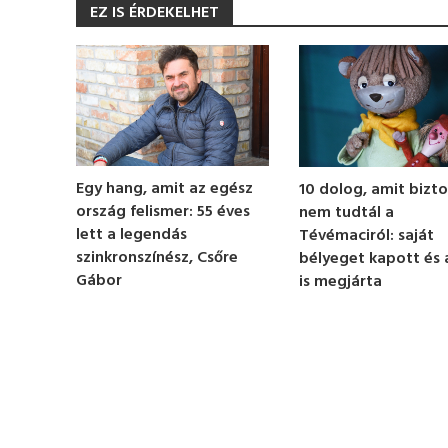
EZ IS ÉRDEKELHET
c
o
n
d
s
o
f
1
m
i
n
Egy hang, amit az egész
10 dolog, amit bizt
u
t
ország felismer: 55 éves
nem tudtál a
e
lett a legendás
Tévémaciról: saját
,
1
szinkronszínész, Csőre
bélyeget kapott és 
3
Gábor
is megjárta
s
e
c
o
n
d
s
V
o
l
u