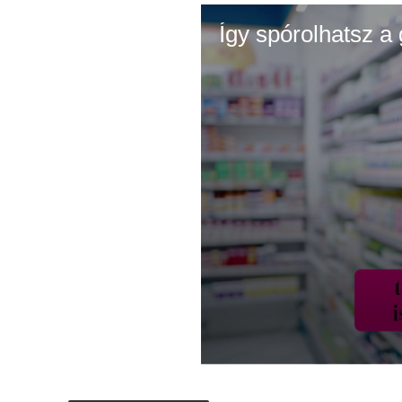
Így spórolhatsz a
0
s
e