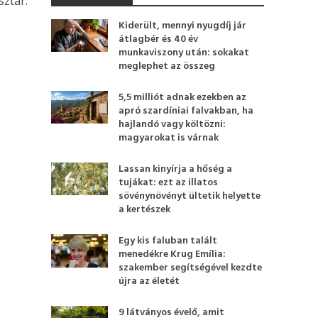
sztár.
Kiderült, mennyi nyugdíj jár
átlagbér és 40 év
munkaviszony után: sokakat
meglephet az összeg
5,5 milliót adnak ezekben az
apró szardíniai falvakban, ha
hajlandó vagy költözni:
magyarokat is várnak
Lassan kinyírja a hőség a
tujákat: ezt az illatos
sövénynövényt ültetik helyette
a kertészek
Egy kis faluban talált
menedékre Krug Emília:
szakember segítségével kezdte
újra az életét
9 látványos évelő, amit