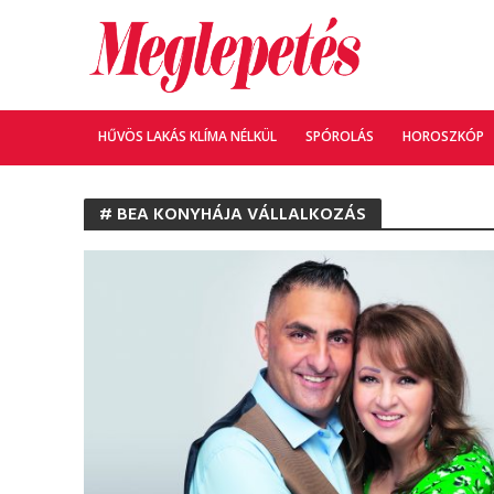
HŰVÖS LAKÁS KLÍMA NÉLKÜL
SPÓROLÁS
HOROSZKÓP
# BEA KONYHÁJA VÁLLALKOZÁS