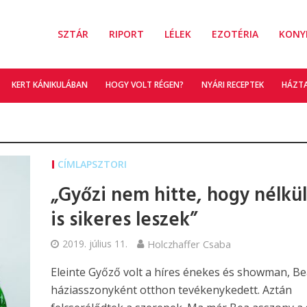
SZTÁR
RIPORT
LÉLEK
EZOTÉRIA
KONY
KERT KÁNIKULÁBAN
HOGY VOLT RÉGEN?
NYÁRI RECEPTEK
HÁZT
CÍMLAPSZTORI
„Győzi nem hitte, hogy nélkü
is sikeres leszek”
2019. július 11.
Holczhaffer Csaba
Eleinte Győző volt a híres énekes és showman, B
háziasszonyként otthon tevékenykedett. Aztán