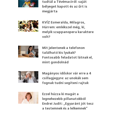
tudtál a Tévémaciról: saját
bélyeget kapott és az űrt is
megjárta
KVÍZ Esmeralda, Milagros,
Hürrem: emlékszel még, ki,
melyik szappanopera karaktere
volt?
Mit jelentenek a telefonon
található kis lyukak?
Fontosabb feladatot látnak el,
mint gondolnád
Magányos időskor vár erre a 4
csillagjegyre: az unokák sem
fognak tudni segíteni rajtuk
Ezzel húzza ki magát a
legnehezebb pillanatokból
Endrei Judit: „Egyaránt jót tesz
a testemnek és a lelkemnek”