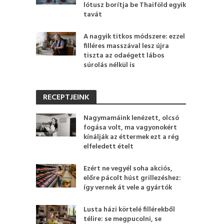
lótusz borítja be Thaiföld egyik
tavát
A nagyik titkos módszere: ezzel
filléres masszával lesz újra
tiszta az odaégett lábos
súrolás nélkül is
RECEPTJEINK
Nagymamáink lenézett, olcsó
fogása volt, ma vagyonokért
kínálják az éttermek ezt a rég
elfeledett ételt
Ezért ne vegyél soha akciós,
előre pácolt húst grillezéshez:
így vernek át vele a gyártók
Lusta házi körtelé fillérekből
télire: se megpucolni, se