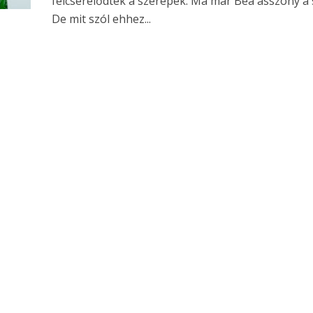
felcserélődtek a szerepek. Ma már Bea asszony a 
De mit szól ehhez...