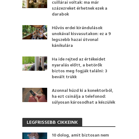
csillárai voltak: ma már
százezreket érhetnek ezek a
darabok
Hűvös erdei kirándulások
unokával kisvasutakon: ez a 9
legszebb hazai útvonal
kánikulára
Ha ide rejted az értékeidet
nyaralás előtt, a betörők
biztos meg fogják találni: 3
bevált trükk
Azonnal húzd ki a konektorból,
ha ezt csinálja a telefonod:
súlyosan károsodhat a készülék
LEGFRISSEBB CIKKEINK
10 dolog, amit biztosan nem