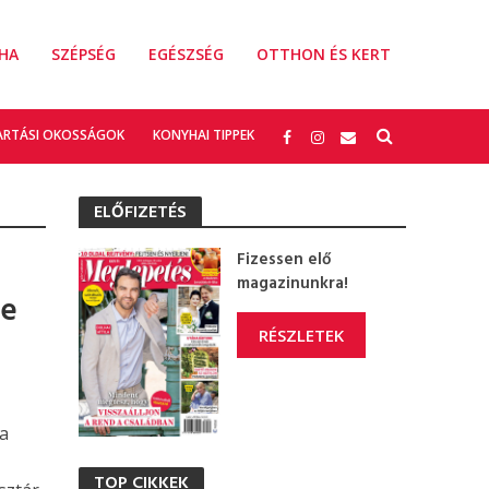
HA
SZÉPSÉG
EGÉSZSÉG
OTTHON ÉS KERT
ARTÁSI OKOSSÁGOK
KONYHAI TIPPEK
ELŐFIZETÉS
Fizessen elő
magazinunkra!
le
RÉSZLETEK
ea
TOP CIKKEK