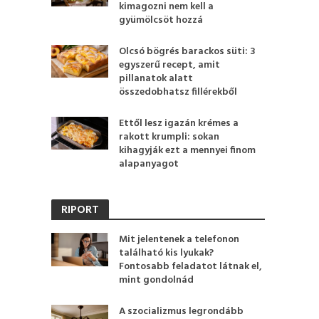
kimagozni nem kell a
gyümölcsöt hozzá
Olcsó bögrés barackos süti: 3
egyszerű recept, amit
pillanatok alatt
összedobhatsz fillérekből
Ettől lesz igazán krémes a
rakott krumpli: sokan
kihagyják ezt a mennyei finom
alapanyagot
RIPORT
Mit jelentenek a telefonon
található kis lyukak?
Fontosabb feladatot látnak el,
mint gondolnád
A szocializmus legrondább