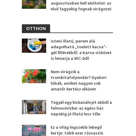
augusztusban kell elültetni: az
első fagyokig fognak virágozni
OTTHON
Isteni illatú, perem alá
adagolható „toalett kacsa”-
gél fillérekből: a barna vízkövet
is lemarja a WC-ből
Nem virágzik a
trombitafolyondár? Gyakori
hibák, amiket nagyon sok
amatőr kertész elkövet
Tegyél egy kiskanálnyit ebből a
felmosóvízbe: az egész ház
napokig jó illatú lesz tőle
Ez a világ legszebb lebegő
kertje: több ezer rózsaszín