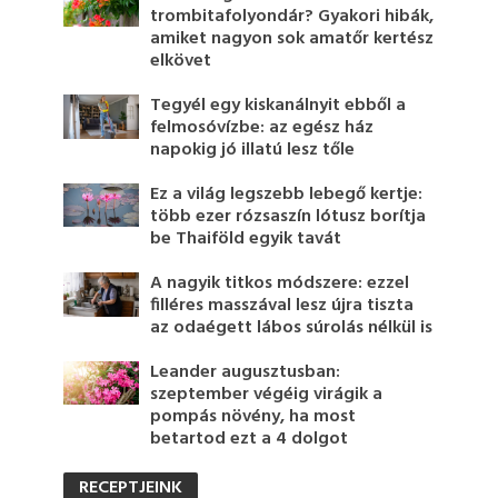
trombitafolyondár? Gyakori hibák,
amiket nagyon sok amatőr kertész
elkövet
Tegyél egy kiskanálnyit ebből a
felmosóvízbe: az egész ház
napokig jó illatú lesz tőle
Ez a világ legszebb lebegő kertje:
több ezer rózsaszín lótusz borítja
be Thaiföld egyik tavát
A nagyik titkos módszere: ezzel
filléres masszával lesz újra tiszta
az odaégett lábos súrolás nélkül is
Leander augusztusban:
szeptember végéig virágik a
pompás növény, ha most
betartod ezt a 4 dolgot
RECEPTJEINK