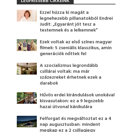
LEGFRISSEBB CIKKEINK
Ezzel húzza ki magát a
legnehezebb pillanatokból Endrei
Judit: „Egyaránt jót tesz a
testemnek és a lelkemnek”
Ezek voltak az első színes magyar
filmek: 5 zseniális klasszikus, amin
generációk nőttek fel
A szocializmus legrondább
csillárai voltak: ma már
százezreket érhetnek ezek a
darabok
Hűvös erdei kirándulások unokával
kisvasutakon: ez a 9 legszebb
hazai útvonal kánikulára
Felforgat és megváltoztat ez a 4
nap augusztusban: mindent
megkap ez a 2 csillagjegy