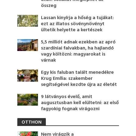
összeg
Lassan kinyírja a hőség a tujákat:
ezt az illatos sövénynövényt
ültetik helyette a kertészek
5,5 milliót adnak ezekben az apró
szardíniai falvakban, ha hajlandó
vagy költözni: magyarokat is
várnak
Egy kis faluban talált menedékre
Krug Emília: szakember
segítségével kezdte újra az életét
9 látványos évelő, amit
augusztusban kell elültetni: az első
fagyokig fognak virágozni
OTTHON
Nem virágzik a