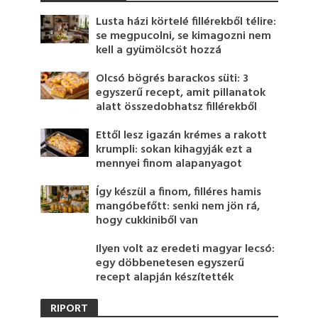
Lusta házi körtelé fillérekből télire:
se megpucolni, se kimagozni nem
kell a gyümölcsöt hozzá
Olcsó bögrés barackos süti: 3
egyszerű recept, amit pillanatok
alatt összedobhatsz fillérekből
Ettől lesz igazán krémes a rakott
krumpli: sokan kihagyják ezt a
mennyei finom alapanyagot
Így készül a finom, filléres hamis
mangóbefőtt: senki nem jön rá,
hogy cukkiniből van
Ilyen volt az eredeti magyar lecsó:
egy döbbenetesen egyszerű
recept alapján készítették
RIPORT