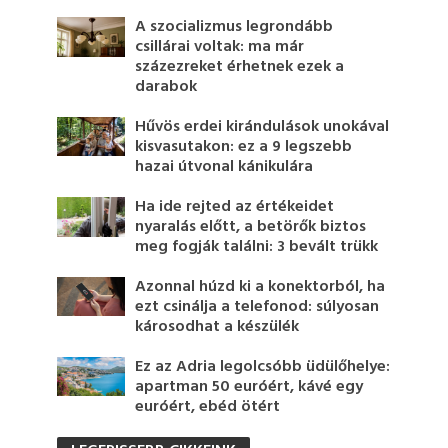
A szocializmus legrondább
csillárai voltak: ma már
százezreket érhetnek ezek a
darabok
Hűvös erdei kirándulások unokával
kisvasutakon: ez a 9 legszebb
hazai útvonal kánikulára
Ha ide rejted az értékeidet
nyaralás előtt, a betörők biztos
meg fogják találni: 3 bevált trükk
Azonnal húzd ki a konektorból, ha
ezt csinálja a telefonod: súlyosan
károsodhat a készülék
Ez az Adria legolcsóbb üdülőhelye:
apartman 50 euróért, kávé egy
euróért, ebéd ötért