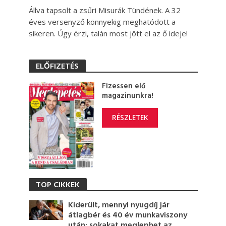
Állva tapsolt a zsűri Misurák Tündének. A 32
éves versenyző könnyekig meghatódott a
sikeren. Úgy érzi, talán most jött el az ő ideje!
ELŐFIZETÉS
Fizessen elő
magazinunkra!
RÉSZLETEK
TOP CIKKEK
Kiderült, mennyi nyugdíj jár
átlagbér és 40 év munkaviszony
után: sokakat meglephet az