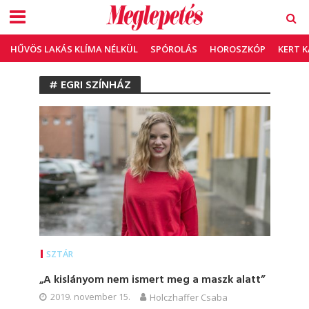
HŰVÖS LAKÁS KLÍMA NÉLKÜL
SPÓROLÁS
HOROSZKÓP
KERT 
# EGRI SZÍNHÁZ
SZTÁR
„A kislányom nem ismert meg a maszk alatt”
2019. november 15.
Holczhaffer Csaba