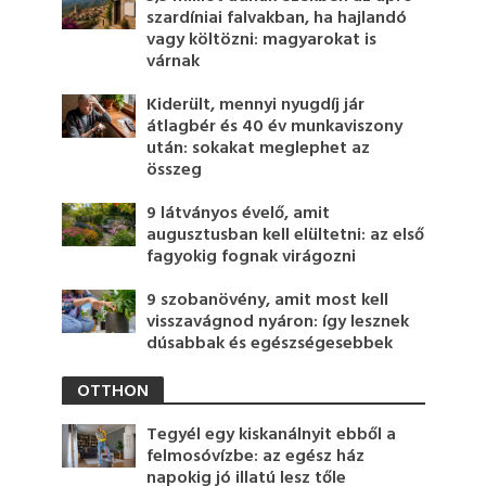
szardíniai falvakban, ha hajlandó
vagy költözni: magyarokat is
várnak
Kiderült, mennyi nyugdíj jár
átlagbér és 40 év munkaviszony
után: sokakat meglephet az
összeg
9 látványos évelő, amit
augusztusban kell elültetni: az első
fagyokig fognak virágozni
9 szobanövény, amit most kell
visszavágnod nyáron: így lesznek
dúsabbak és egészségesebbek
OTTHON
Tegyél egy kiskanálnyit ebből a
felmosóvízbe: az egész ház
napokig jó illatú lesz tőle