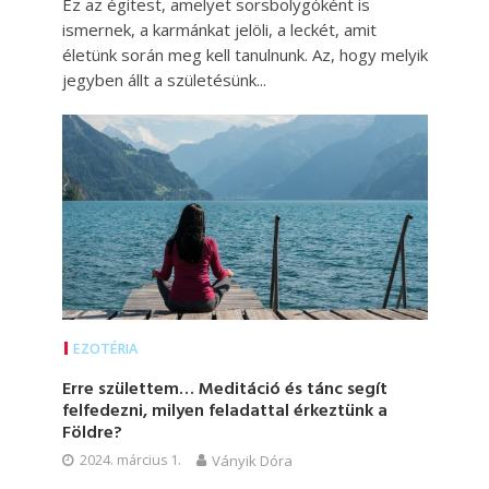
Ez az égitest, amelyet sorsbolygóként is
ismernek, a karmánkat jelöli, a leckét, amit
életünk során meg kell tanulnunk. Az, hogy melyik
jegyben állt a születésünk...
EZOTÉRIA
Erre születtem… Meditáció és tánc segít
felfedezni, milyen feladattal érkeztünk a
Földre?
2024. március 1.
Ványik Dóra