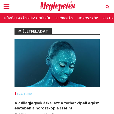
HŰVÖS LAKÁS KLÍMA NÉLKÜL
SPÓROLÁS
HOROSZKÓP
KERT 
# ÉLETFELADAT
EZOTÉRIA
A csillagjegyek átka: ezt a terhet cipeli egész
életében a horoszkópja szerint