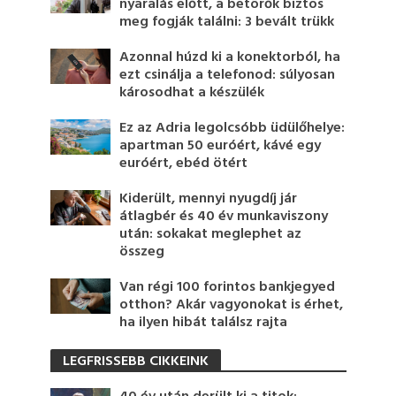
nyaralás előtt, a betörők biztos
meg fogják találni: 3 bevált trükk
Azonnal húzd ki a konektorból, ha
ezt csinálja a telefonod: súlyosan
károsodhat a készülék
Ez az Adria legolcsóbb üdülőhelye:
apartman 50 euróért, kávé egy
euróért, ebéd ötért
Kiderült, mennyi nyugdíj jár
átlagbér és 40 év munkaviszony
után: sokakat meglephet az
összeg
Van régi 100 forintos bankjegyed
otthon? Akár vagyonokat is érhet,
ha ilyen hibát találsz rajta
LEGFRISSEBB CIKKEINK