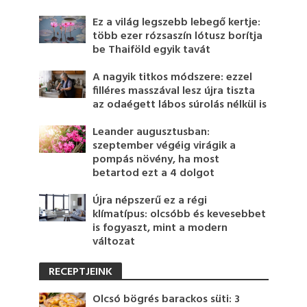
Ez a világ legszebb lebegő kertje:
több ezer rózsaszín lótusz borítja
be Thaiföld egyik tavát
A nagyik titkos módszere: ezzel
filléres masszával lesz újra tiszta
az odaégett lábos súrolás nélkül is
Leander augusztusban:
szeptember végéig virágik a
pompás növény, ha most
betartod ezt a 4 dolgot
Újra népszerű ez a régi
klímatípus: olcsóbb és kevesebbet
is fogyaszt, mint a modern
változat
RECEPTJEINK
Olcsó bögrés barackos süti: 3