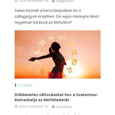
2024. december 16.
Meglepetés
Sokan hisznek a horoszkópokban és a
csillagjegyek erejében. De vajon mennyire lehet
negatívan hatással az életünkre?
EZOTÉRIA
Döbbenetes változásokat hoz a Szaturnusz:
kiolvashatja az életfeladatát
2024. november 15.
Izing Klára