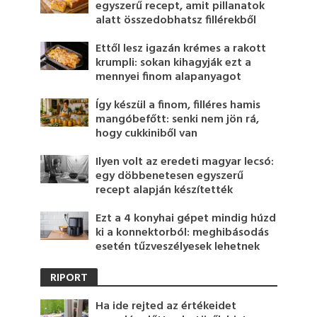
egyszerű recept, amit pillanatok
alatt összedobhatsz fillérekből
Ettől lesz igazán krémes a rakott
krumpli: sokan kihagyják ezt a
mennyei finom alapanyagot
Így készül a finom, filléres hamis
mangóbefőtt: senki nem jön rá,
hogy cukkiniből van
Ilyen volt az eredeti magyar lecsó:
egy döbbenetesen egyszerű
recept alapján készítették
Ezt a 4 konyhai gépet mindig húzd
ki a konnektorból: meghibásodás
esetén tűzveszélyesek lehetnek
RIPORT
Ha ide rejted az értékeidet