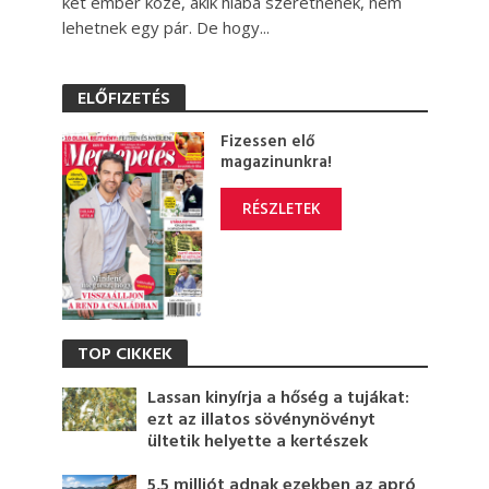
két ember közé, akik hiába szeretnének, nem
lehetnek egy pár. De hogy...
ELŐFIZETÉS
Fizessen elő
magazinunkra!
RÉSZLETEK
TOP CIKKEK
Lassan kinyírja a hőség a tujákat:
ezt az illatos sövénynövényt
ültetik helyette a kertészek
5,5 milliót adnak ezekben az apró