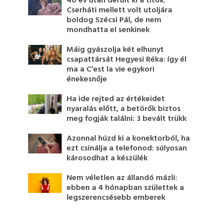
40 év után derült ki a titok:
Cserháti mellett volt utoljára
boldog Szécsi Pál, de nem
mondhatta el senkinek
Máig gyászolja két elhunyt
csapattársát Hegyesi Réka: így él
ma a C’est la vie egykori
énekesnője
Ha ide rejted az értékeidet
nyaralás előtt, a betörők biztos
meg fogják találni: 3 bevált trükk
Azonnal húzd ki a konektorból, ha
ezt csinálja a telefonod: súlyosan
károsodhat a készülék
Nem véletlen az állandó mázli:
ebben a 4 hónapban születtek a
legszerencsésebb emberek