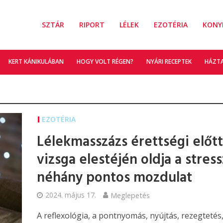
SZTÁR
RIPORT
LÉLEK
EZOTÉRIA
KONY
KERT KÁNIKULÁBAN
HOGY VOLT RÉGEN?
NYÁRI RECEPTEK
HÁZT
EZOTÉRIA
Lélekmasszázs érettségi előtt
vizsga elestéjén oldja a stress
néhány pontos mozdulat
2024. május 17.
Meglepetés
A reflexológia, a pontnyomás, nyújtás, rezegtetés,