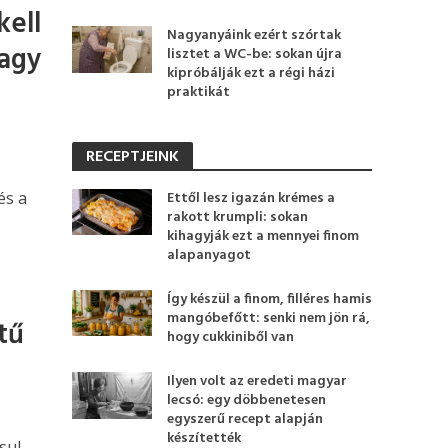
kell
Nagyanyáink ezért szórtak
nagy
lisztet a WC-be: sokan újra
kipróbálják ezt a régi házi
praktikát
RECEPTJEINK
és a
Ettől lesz igazán krémes a
rakott krumpli: sokan
kihagyják ezt a mennyei finom
alapanyagot
Így készül a finom, filléres hamis
mangóbefőtt: senki nem jön rá,
tű
hogy cukkiniből van
Ilyen volt az eredeti magyar
lecsó: egy döbbenetesen
egyszerű recept alapján
készítették
sul