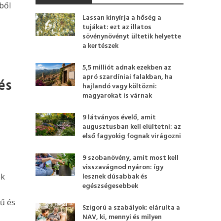
ből
Lassan kinyírja a hőség a
tujákat: ezt az illatos
sövénynövényt ültetik helyette
a kertészek
5,5 milliót adnak ezekben az
apró szardíniai falakban, ha
és
hajlandó vagy költözni:
magyarokat is várnak
9 látványos évelő, amit
augusztusban kell elültetni: az
első fagyokig fognak virágozni
9 szobanövény, amit most kell
visszavágnod nyáron: így
ek
lesznek dúsabbak és
egészségesebbek
ű és
Szigorú a szabályok: elárulta a
NAV, ki, mennyi és milyen