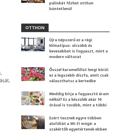
pálinkát főzhet otthon
büntetlenül
OTTHON
Újra népszerű ez a régi
klímatípus: olcsóbb és
kevesebbet is fogyaszt, mint a
modern változat
Ősszel karamellillat lengi körül:
,
ez a legszebb díszfa, amit csak
ását,
választhatsz a kertedbe
Meddig bírja a fagyasztó áram
nélkül? Ez a készülék akár 16
órával is tovább, mint a többi
Ezért tesznek egyre többen
alufóliát a Wi-Fi mögé: a
szakértők egyetértenek ebben