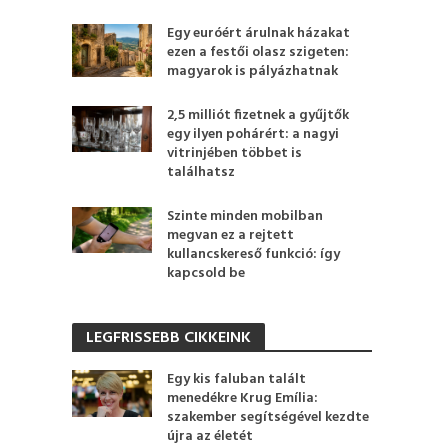
Egy euróért árulnak házakat
ezen a festői olasz szigeten:
magyarok is pályázhatnak
2,5 milliót fizetnek a gyűjtők
egy ilyen pohárért: a nagyi
vitrinjében többet is
találhatsz
Szinte minden mobilban
megvan ez a rejtett
kullancskereső funkció: így
kapcsold be
LEGFRISSEBB CIKKEINK
Egy kis faluban talált
menedékre Krug Emília:
szakember segítségével kezdte
újra az életét