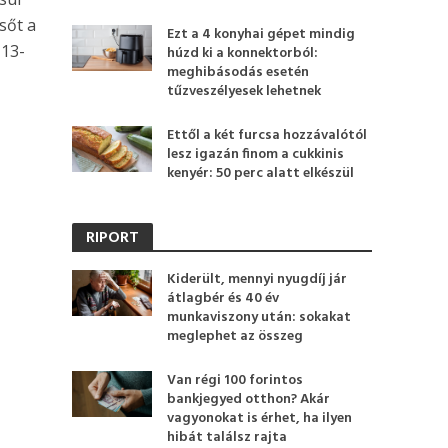
sőt a
Ezt a 4 konyhai gépet mindig
 13-
húzd ki a konnektorból:
meghibásodás esetén
tűzveszélyesek lehetnek
Ettől a két furcsa hozzávalótól
lesz igazán finom a cukkinis
kenyér: 50 perc alatt elkészül
RIPORT
Kiderült, mennyi nyugdíj jár
átlagbér és 40 év
munkaviszony után: sokakat
meglephet az összeg
Van régi 100 forintos
bankjegyed otthon? Akár
vagyonokat is érhet, ha ilyen
hibát találsz rajta