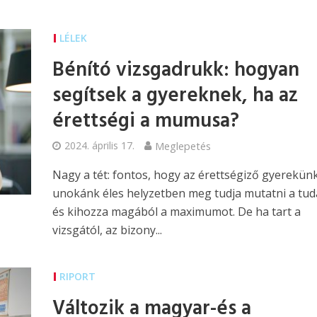
LÉLEK
Bénító vizsgadrukk: hogyan
segítsek a gyereknek, ha az
érettségi a mumusa?
2024. április 17.
Meglepetés
Nagy a tét: fontos, hogy az érettségiző gyerekünk
unokánk éles helyzetben meg tudja mutatni a tud
és kihozza magából a maximumot. De ha tart a
vizsgától, az bizony...
RIPORT
Változik a magyar-és a