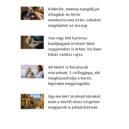
Kiderült, mennyi nyugdíj jár
átlagbér és 40 év
munkaviszony után: sokakat
meglephet az összeg
Van régi 100 forintos
bankjegyed otthon? Akár
vagyonokat is érhet, ha ilyen
hibát találsz rajta
60 felett is fiatalosak
maradnak: 3 csillagjegy, aki
meghazudtolja a korát,
képtelen megöregedni
Egy euróért árulnak házakat
ezen a festői olasz szigeten:
magyarok is pályázhatnak