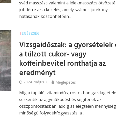
svéd masszázs valamint a lélekmasszázs ötvözeté
jött létre az a kezelés, amely számos jótékony
hatásának köszönhetően...
EGÉSZSÉG
Vizsgaidőszak: a gyorsételek 
a túlzott cukor- vagy
koffeinbevitel ronthatja az
eredményt
2024. május 7.
Meglepetés
Míg a tápláló, vitamindús, rostokban gazdag étel
serkentik az agyműködést és segítenek az
összpontosításban, addig az elégtelen mennyiség
minőségű folyadékfogyasztás, a...