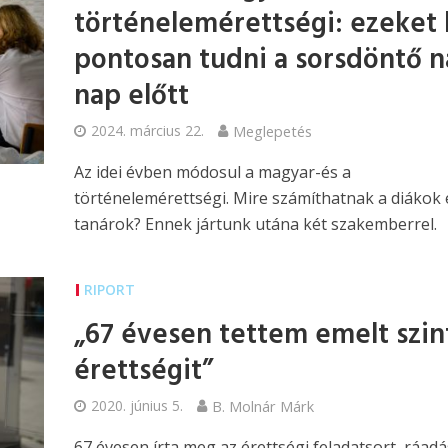
történelemérettségi: ezeket 
pontosan tudni a sorsdöntő 
nap előtt
2024. március 22.
Meglepetés
Az idei évben módosul a magyar-és a
történelemérettségi. Mire számíthatnak a diákok 
tanárok? Ennek jártunk utána két szakemberrel.
RIPORT
„67 évesen tettem emelt szin
érettségit”
2020. június 5.
B. Molnár Márk
67 évesen írta meg az érettségi feladatsort, ráadá