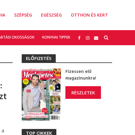
HA
SZÉPSÉG
EGÉSZSÉG
OTTHON ÉS KERT
ARTÁSI OKOSSÁGOK
KONYHAI TIPPEK
ELŐFIZETÉS
Fizessen elő
magazinunkra!
:
RÉSZLETEK
zt
 a
TOP CIKKEK