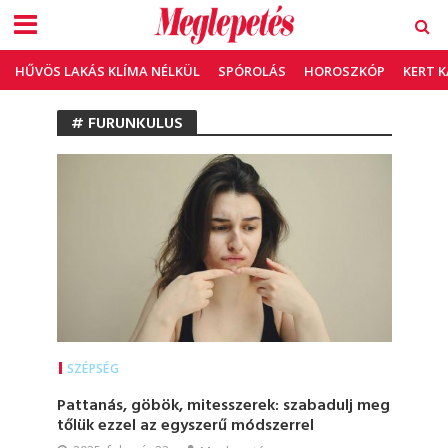
HŰVÖS LAKÁS KLÍMA NÉLKÜL
SPÓROLÁS
HOROSZKÓP
KERT 
# FURUNKULUS
SZÉPSÉG
Pattanás, göbök, mitesszerek: szabadulj meg
tőlük ezzel az egyszerű módszerrel