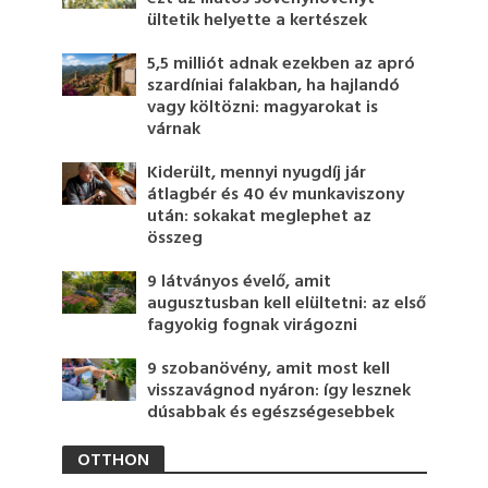
ültetik helyette a kertészek
5,5 milliót adnak ezekben az apró
szardíniai falakban, ha hajlandó
vagy költözni: magyarokat is
várnak
Kiderült, mennyi nyugdíj jár
átlagbér és 40 év munkaviszony
után: sokakat meglephet az
összeg
9 látványos évelő, amit
augusztusban kell elültetni: az első
fagyokig fognak virágozni
9 szobanövény, amit most kell
visszavágnod nyáron: így lesznek
dúsabbak és egészségesebbek
OTTHON