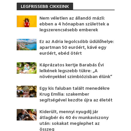
LEGFRISSEBB CIKKEINK
Nem véletlen az állandó mázli:
ebben a 4 hónapban születtek a
legszerencsésebb emberek
Ez az Adria legolcsóbb üdülőhelye:
apartman 50 euróért, kávé egy
euróért, ebéd ötért
Káprázatos kertje Barabás Évi
lelkének legszebb tükre: „A
növényekkel szimbiózisban élünk”
Egy kis faluban talált menedékre
Krug Emília: szakember
segítségével kezdte újra az életét
Kiderült, mennyi nyugdíj jár
átlagbér és 40 év munkaviszony
után: sokakat meglephet az
összeg