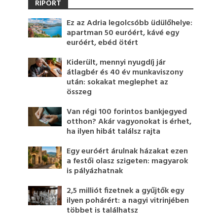
RIPORT
Ez az Adria legolcsóbb üdülőhelye:
apartman 50 euróért, kávé egy
euróért, ebéd ötért
Kiderült, mennyi nyugdíj jár
átlagbér és 40 év munkaviszony
után: sokakat meglephet az
összeg
Van régi 100 forintos bankjegyed
otthon? Akár vagyonokat is érhet,
ha ilyen hibát találsz rajta
Egy euróért árulnak házakat ezen
a festői olasz szigeten: magyarok
is pályázhatnak
2,5 milliót fizetnek a gyűjtők egy
ilyen pohárért: a nagyi vitrinjében
többet is találhatsz