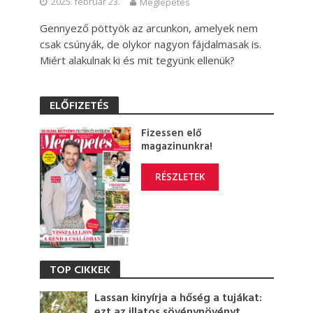
2025. február 23.
Meglepetés
Gennyező pöttyök az arcunkon, amelyek nem
csak csúnyák, de olykor nagyon fájdalmasak is.
Miért alakulnak ki és mit tegyünk ellenük?
ELŐFIZETÉS
Fizessen elő
magazinunkra!
RÉSZLETEK
TOP CIKKEK
Lassan kinyírja a hőség a tujákat:
ezt az illatos sövénynövényt