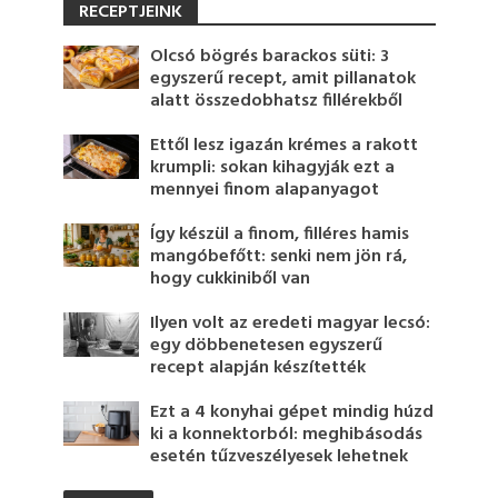
RECEPTJEINK
Olcsó bögrés barackos süti: 3
egyszerű recept, amit pillanatok
alatt összedobhatsz fillérekből
Ettől lesz igazán krémes a rakott
krumpli: sokan kihagyják ezt a
mennyei finom alapanyagot
Így készül a finom, filléres hamis
mangóbefőtt: senki nem jön rá,
hogy cukkiniből van
Ilyen volt az eredeti magyar lecsó:
egy döbbenetesen egyszerű
recept alapján készítették
Ezt a 4 konyhai gépet mindig húzd
ki a konnektorból: meghibásodás
esetén tűzveszélyesek lehetnek