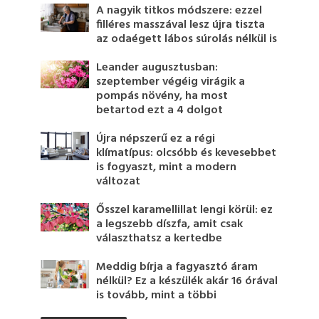
A nagyik titkos módszere: ezzel
filléres masszával lesz újra tiszta
az odaégett lábos súrolás nélkül is
Leander augusztusban:
szeptember végéig virágik a
pompás növény, ha most
betartod ezt a 4 dolgot
Újra népszerű ez a régi
klímatípus: olcsóbb és kevesebbet
is fogyaszt, mint a modern
változat
Ősszel karamellillat lengi körül: ez
a legszebb díszfa, amit csak
választhatsz a kertedbe
Meddig bírja a fagyasztó áram
nélkül? Ez a készülék akár 16 órával
is tovább, mint a többi