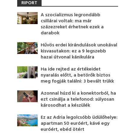
RIPORT
A szocializmus legrondább
csillárai voltak: ma már
százezreket érhetnek ezek a
darabok
Hűvös erdei kirándulások unokával
kisvasutakon: ez a 9 legszebb
hazai útvonal kánikulára
Ha ide rejted az értékeidet
nyaralás előtt, a betörők biztos
meg fogják találni: 3 bevált trükk
Azonnal húzd ki a konektorból, ha
ezt csinálja a telefonod: súlyosan
károsodhat a készülék
Ez az Adria legolcsóbb üdülőhelye:
apartman 50 euróért, kávé egy
euróért, ebéd ötért