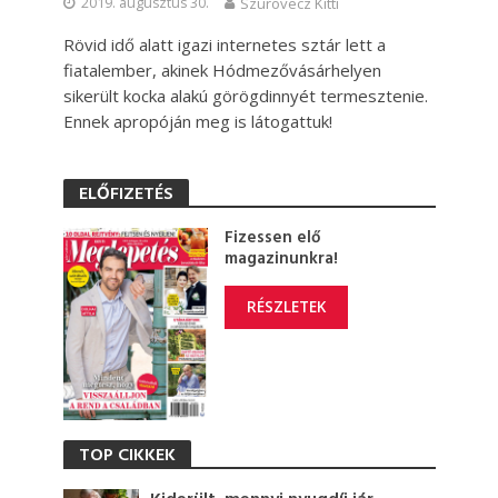
2019. augusztus 30.
Szurovecz Kitti
Rövid idő alatt igazi internetes sztár lett a
fiatalember, akinek Hódmezővásárhelyen
sikerült kocka alakú görögdinnyét termesztenie.
Ennek apropóján meg is látogattuk!
ELŐFIZETÉS
Fizessen elő
magazinunkra!
RÉSZLETEK
TOP CIKKEK