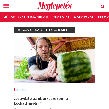
HŰVÖS LAKÁS KLÍMA NÉLKÜL
SPÓROLÁS
HOROSZKÓP
KERT 
# GANXTAZOLEE ÉS A KARTEL
RIPORT
„Legyőzte az uborkaszezont a
kockadinnyém”