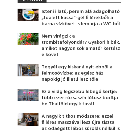
Isteni illatú, perem alá adagolható
„toalett kacsa”-gél fillérekből: a
barna vízkövet is lemarja a WC-ből
Nem virágzik a
trombitafolyondár? Gyakori hibák,
amiket nagyon sok amatőr kertész
elkövet
Tegyél egy kiskanálnyit ebből a
felmosóvízbe: az egész ház
napokig jó illatú lesz tőle
Ez a világ legszebb lebegő kertje:
több ezer rózsaszín lótusz borítja
be Thaiföld egyik tavát
A nagyik titkos módszere: ezzel
filléres masszával lesz újra tiszta
az odaégett lábos súrolás nélkül is