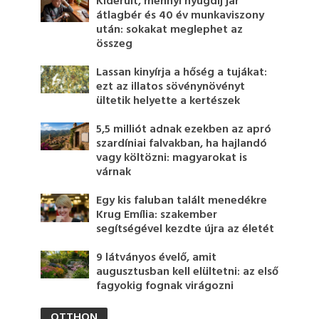
Kiderült, mennyi nyugdíj jár
átlagbér és 40 év munkaviszony
után: sokakat meglephet az
összeg
Lassan kinyírja a hőség a tujákat:
ezt az illatos sövénynövényt
ültetik helyette a kertészek
5,5 milliót adnak ezekben az apró
szardíniai falvakban, ha hajlandó
vagy költözni: magyarokat is
várnak
Egy kis faluban talált menedékre
Krug Emília: szakember
segítségével kezdte újra az életét
9 látványos évelő, amit
augusztusban kell elültetni: az első
fagyokig fognak virágozni
OTTHON