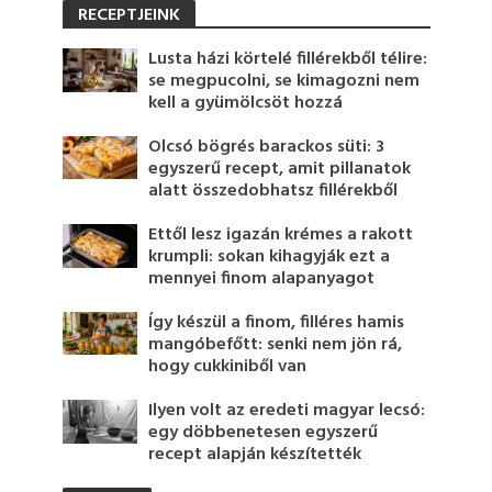
RECEPTJEINK
Lusta házi körtelé fillérekből télire:
se megpucolni, se kimagozni nem
kell a gyümölcsöt hozzá
Olcsó bögrés barackos süti: 3
egyszerű recept, amit pillanatok
alatt összedobhatsz fillérekből
Ettől lesz igazán krémes a rakott
krumpli: sokan kihagyják ezt a
mennyei finom alapanyagot
Így készül a finom, filléres hamis
mangóbefőtt: senki nem jön rá,
hogy cukkiniből van
Ilyen volt az eredeti magyar lecsó:
egy döbbenetesen egyszerű
recept alapján készítették