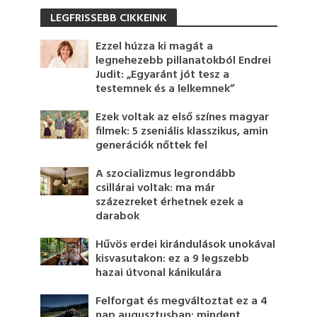
LEGFRISSEBB CIKKEINK
Ezzel húzza ki magát a
legnehezebb pillanatokból Endrei
Judit: „Egyaránt jót tesz a
testemnek és a lelkemnek”
Ezek voltak az első színes magyar
filmek: 5 zseniális klasszikus, amin
generációk nőttek fel
A szocializmus legrondább
csillárai voltak: ma már
százezreket érhetnek ezek a
darabok
Hűvös erdei kirándulások unokával
kisvasutakon: ez a 9 legszebb
hazai útvonal kánikulára
Felforgat és megváltoztat ez a 4
nap augusztusban: mindent