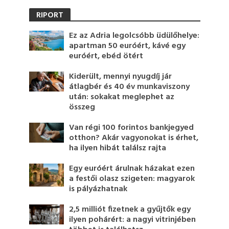
RIPORT
Ez az Adria legolcsóbb üdülőhelye:
apartman 50 euróért, kávé egy
euróért, ebéd ötért
Kiderült, mennyi nyugdíj jár
átlagbér és 40 év munkaviszony
után: sokakat meglephet az
összeg
Van régi 100 forintos bankjegyed
otthon? Akár vagyonokat is érhet,
ha ilyen hibát találsz rajta
Egy euróért árulnak házakat ezen
a festői olasz szigeten: magyarok
is pályázhatnak
2,5 milliót fizetnek a gyűjtők egy
ilyen pohárért: a nagyi vitrinjében