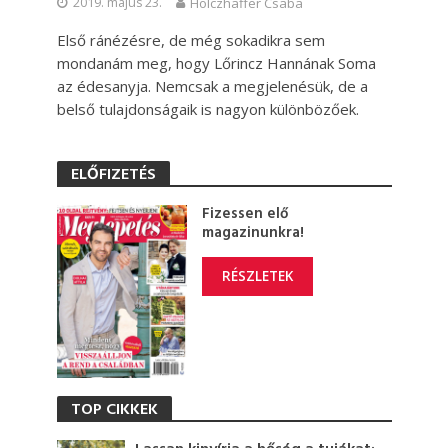
2019. május 23.
Holczhaffer Csaba
Első ránézésre, de még sokadikra sem
mondanám meg, hogy Lőrincz Hannának Soma
az édesanyja. Nemcsak a megjelenésük, de a
belső tulajdonságaik is nagyon különbözőek.
ELŐFIZETÉS
Fizessen elő
magazinunkra!
RÉSZLETEK
TOP CIKKEK