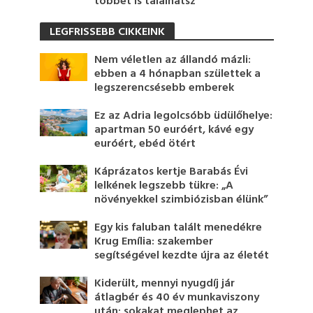
többet is találhatsz
LEGFRISSEBB CIKKEINK
Nem véletlen az állandó mázli:
ebben a 4 hónapban születtek a
legszerencsésebb emberek
Ez az Adria legolcsóbb üdülőhelye:
apartman 50 euróért, kávé egy
euróért, ebéd ötért
Káprázatos kertje Barabás Évi
lelkének legszebb tükre: „A
növényekkel szimbiózisban élünk”
Egy kis faluban talált menedékre
Krug Emília: szakember
segítségével kezdte újra az életét
Kiderült, mennyi nyugdíj jár
átlagbér és 40 év munkaviszony
után: sokakat meglephet az