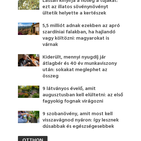
Lassan kinyírja a hőség a tujákat:
ezt az illatos sövénynövényt
ültetik helyette a kertészek
5,5 milliót adnak ezekben az apró
szardíniai falakban, ha hajlandó
vagy költözni: magyarokat is
várnak
Kiderült, mennyi nyugdíj jár
átlagbér és 40 év munkaviszony
után: sokakat meglephet az
összeg
9 látványos évelő, amit
augusztusban kell elültetni: az első
fagyokig fognak virágozni
9 szobanövény, amit most kell
visszavágnod nyáron: így lesznek
dúsabbak és egészségesebbek
OTTHON