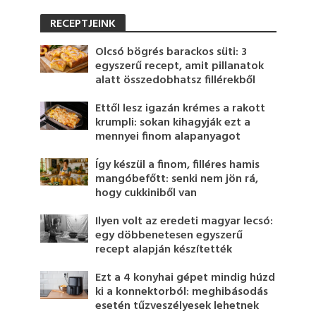
RECEPTJEINK
Olcsó bögrés barackos süti: 3
egyszerű recept, amit pillanatok
alatt összedobhatsz fillérekből
Ettől lesz igazán krémes a rakott
krumpli: sokan kihagyják ezt a
mennyei finom alapanyagot
Így készül a finom, filléres hamis
mangóbefőtt: senki nem jön rá,
hogy cukkiniből van
Ilyen volt az eredeti magyar lecsó:
egy döbbenetesen egyszerű
recept alapján készítették
Ezt a 4 konyhai gépet mindig húzd
ki a konnektorból: meghibásodás
esetén tűzveszélyesek lehetnek