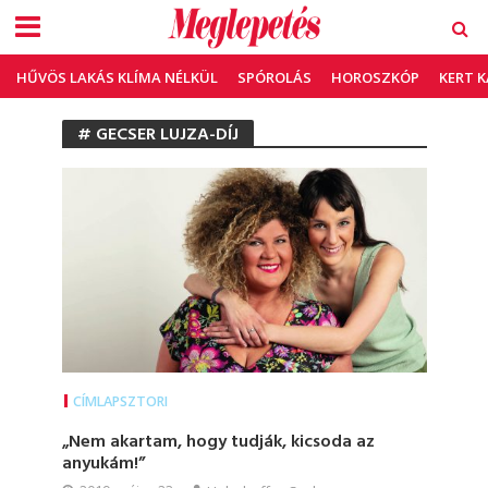
HŰVÖS LAKÁS KLÍMA NÉLKÜL
SPÓROLÁS
HOROSZKÓP
KERT 
# GECSER LUJZA-DÍJ
CÍMLAPSZTORI
„Nem akartam, hogy tudják, kicsoda az
anyukám!”