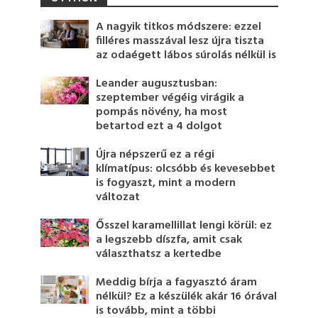
A nagyik titkos módszere: ezzel
filléres masszával lesz újra tiszta
az odaégett lábos súrolás nélkül is
Leander augusztusban:
szeptember végéig virágik a
pompás növény, ha most
betartod ezt a 4 dolgot
Újra népszerű ez a régi
klímatípus: olcsóbb és kevesebbet
is fogyaszt, mint a modern
változat
Ősszel karamellillat lengi körül: ez
a legszebb díszfa, amit csak
választhatsz a kertedbe
Meddig bírja a fagyasztó áram
nélkül? Ez a készülék akár 16 órával
is tovább, mint a többi