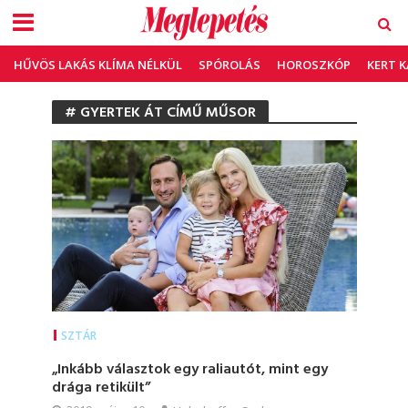
HŰVÖS LAKÁS KLÍMA NÉLKÜL
SPÓROLÁS
HOROSZKÓP
KERT 
# GYERTEK ÁT CÍMŰ MŰSOR
SZTÁR
„Inkább választok egy raliautót, mint egy
drága retikült”