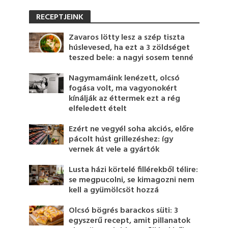
RECEPTJEINK
Zavaros lötty lesz a szép tiszta
húslevesed, ha ezt a 3 zöldséget
teszed bele: a nagyi sosem tenné
Nagymamáink lenézett, olcsó
fogása volt, ma vagyonokért
kínálják az éttermek ezt a rég
elfeledett ételt
Ezért ne vegyél soha akciós, előre
pácolt húst grillezéshez: így
vernek át vele a gyártók
Lusta házi körtelé fillérekből télire:
se megpucolni, se kimagozni nem
kell a gyümölcsöt hozzá
Olcsó bögrés barackos süti: 3
egyszerű recept, amit pillanatok