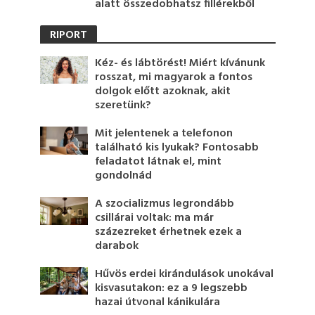
alatt összedobhatsz fillérekből
RIPORT
Kéz- és lábtörést! Miért kívánunk
rosszat, mi magyarok a fontos
dolgok előtt azoknak, akit
szeretünk?
Mit jelentenek a telefonon
található kis lyukak? Fontosabb
feladatot látnak el, mint
gondolnád
A szocializmus legrondább
csillárai voltak: ma már
százezreket érhetnek ezek a
darabok
Hűvös erdei kirándulások unokával
kisvasutakon: ez a 9 legszebb
hazai útvonal kánikulára