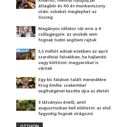
Kiderült, mennyi nyugdíj jár
átlagbér és 40 év munkaviszony
után: sokakat meglephet az
összeg
Magányos időskor vár erre a 4
csillagjegyre: az unokák sem
fognak tudni segíteni rajtuk
5,5 milliót adnak ezekben az apró
szardíniai falvakban, ha hajlandó
vagy költözni: magyarokat is
várnak
Egy kis faluban talált menedékre
Krug Emília: szakember
segítségével kezdte újra az életét
9 látványos évelő, amit
augusztusban kell elültetni: az első
fagyokig fognak virágozni
OTTHON