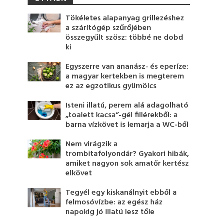
Tökéletes alapanyag grillezéshez
a szárítógép szűrőjében
összegyűlt szösz: többé ne dobd
ki
Egyszerre van ananász- és eperíze:
a magyar kertekben is megterem
ez az egzotikus gyümölcs
Isteni illatú, perem alá adagolható
„toalett kacsa”-gél fillérekből: a
barna vízkövet is lemarja a WC-ből
Nem virágzik a
trombitafolyondár? Gyakori hibák,
amiket nagyon sok amatőr kertész
elkövet
Tegyél egy kiskanálnyit ebből a
felmosóvízbe: az egész ház
napokig jó illatú lesz tőle