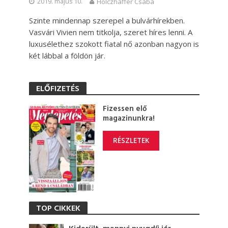
2019. május 10.
Holczhaffer Csaba
Szinte mindennap szerepel a bulvárhírekben.
Vasvári Vivien nem titkolja, szeret híres lenni. A
luxusélethez szokott fiatal nő azonban nagyon is
két lábbal a földön jár.
ELŐFIZETÉS
Fizessen elő
magazinunkra!
RÉSZLETEK
TOP CIKKEK