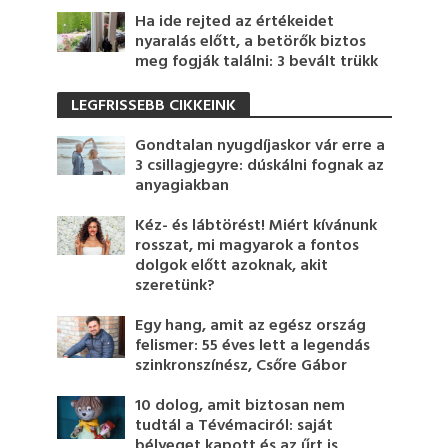
Ha ide rejted az értékeidet
nyaralás előtt, a betörők biztos
meg fogják találni: 3 bevált trükk
LEGFRISSEBB CIKKEINK
Gondtalan nyugdíjaskor vár erre a
3 csillagjegyre: dúskálni fognak az
anyagiakban
Kéz- és lábtörést! Miért kívánunk
rosszat, mi magyarok a fontos
dolgok előtt azoknak, akit
szeretünk?
Egy hang, amit az egész ország
felismer: 55 éves lett a legendás
szinkronszínész, Csőre Gábor
10 dolog, amit biztosan nem
tudtál a Tévémaciról: saját
bélyeget kapott és az űrt is