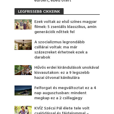
euróért, ebéd ötért
LEGFRISSEBB CIKKEINK
Ezek voltak az első színes magyar
filmek: 5 zseniális klasszikus, amin
generációk nőttek fel
A szocializmus legrondább
csillárai voltak: ma már
százezreket érhetnek ezek a
darabok
Hűvös erdei kirándulások unokával
kisvasutakon: ez a 9 legszebb
hazai útvonal kánikulára
Felforgat és megváltoztat ez a 4
nap augusztusban: mindent
megkap ez a 2 csillagjegy
KVÍZ Szécsi Pál élete tele volt
csalódással és fájdalommal –