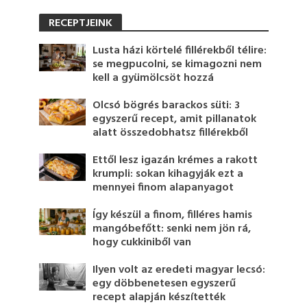
RECEPTJEINK
Lusta házi körtelé fillérekből télire:
se megpucolni, se kimagozni nem
kell a gyümölcsöt hozzá
Olcsó bögrés barackos süti: 3
egyszerű recept, amit pillanatok
alatt összedobhatsz fillérekből
Ettől lesz igazán krémes a rakott
krumpli: sokan kihagyják ezt a
mennyei finom alapanyagot
Így készül a finom, filléres hamis
mangóbefőtt: senki nem jön rá,
hogy cukkiniből van
Ilyen volt az eredeti magyar lecsó:
egy döbbenetesen egyszerű
recept alapján készítették