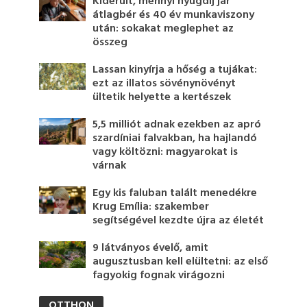
Kiderült, mennyi nyugdíj jár
átlagbér és 40 év munkaviszony
után: sokakat meglephet az
összeg
Lassan kinyírja a hőség a tujákat:
ezt az illatos sövénynövényt
ültetik helyette a kertészek
5,5 milliót adnak ezekben az apró
szardíniai falvakban, ha hajlandó
vagy költözni: magyarokat is
várnak
Egy kis faluban talált menedékre
Krug Emília: szakember
segítségével kezdte újra az életét
9 látványos évelő, amit
augusztusban kell elültetni: az első
fagyokig fognak virágozni
OTTHON