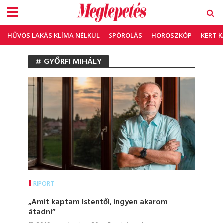
HŰVÖS LAKÁS KLÍMA NÉLKÜL
SPÓROLÁS
HOROSZKÓP
KERT 
# GYŐRFI MIHÁLY
RIPORT
„Amit kaptam Istentől, ingyen akarom
átadni”