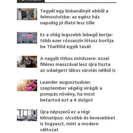
Tegyél egy kiskanálnyit ebből a
felmosóvízbe: az egész ház
napokig jó illatú lesz tőle
Ez a világ legszebb lebegő kertje:
több ezer rózsaszín lótusz borítja
be Thaiföld egyik tavát
A nagyik titkos módszere: ezzel
filléres masszával lesz újra tiszta
az odaégett lábos súrolás nélkül is
Leander augusztusban:
szeptember végéig virágik a
pompás növény, ha most
betartod ezt a 4 dolgot
Újra népszerű ez a régi
klímatípus: olcsóbb és kevesebbet
is fogyaszt, mint a modern
változat