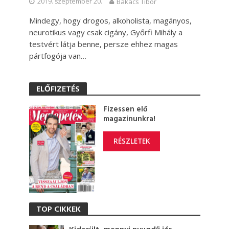
2019. szeptember 20.
Bakács Tibor
Mindegy, hogy drogos, alkoholista, magányos,
neurotikus vagy csak cigány, Győrfi Mihály a
testvért látja benne, persze ehhez magas
pártfogója van…
ELŐFIZETÉS
Fizessen elő
magazinunkra!
RÉSZLETEK
TOP CIKKEK