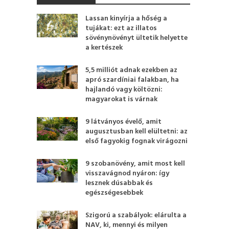
Lassan kinyírja a hőség a
tujákat: ezt az illatos
sövénynövényt ültetik helyette
a kertészek
5,5 milliót adnak ezekben az
apró szardíniai falakban, ha
hajlandó vagy költözni:
magyarokat is várnak
9 látványos évelő, amit
augusztusban kell elültetni: az
első fagyokig fognak virágozni
9 szobanövény, amit most kell
visszavágnod nyáron: így
lesznek dúsabbak és
egészségesebbek
Szigorú a szabályok: elárulta a
NAV, ki, mennyi és milyen