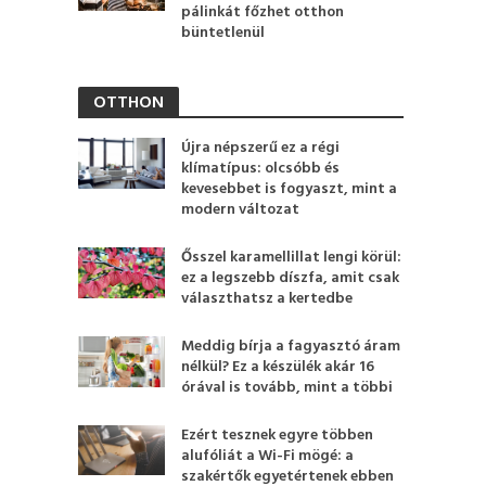
pálinkát főzhet otthon
büntetlenül
OTTHON
Újra népszerű ez a régi
klímatípus: olcsóbb és
kevesebbet is fogyaszt, mint a
modern változat
Ősszel karamellillat lengi körül:
ez a legszebb díszfa, amit csak
választhatsz a kertedbe
Meddig bírja a fagyasztó áram
nélkül? Ez a készülék akár 16
órával is tovább, mint a többi
Ezért tesznek egyre többen
alufóliát a Wi-Fi mögé: a
szakértők egyetértenek ebben