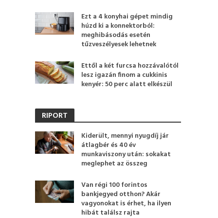
Ezt a 4 konyhai gépet mindig
húzd ki a konnektorból:
meghibásodás esetén
tűzveszélyesek lehetnek
Ettől a két furcsa hozzávalótól
lesz igazán finom a cukkinis
kenyér: 50 perc alatt elkészül
RIPORT
Kiderült, mennyi nyugdíj jár
átlagbér és 40 év
munkaviszony után: sokakat
meglephet az összeg
Van régi 100 forintos
bankjegyed otthon? Akár
vagyonokat is érhet, ha ilyen
hibát találsz rajta