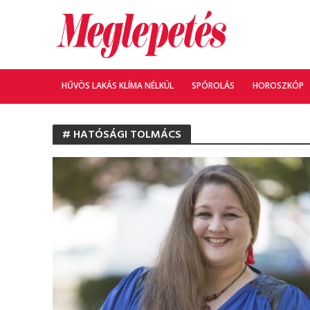
HŰVÖS LAKÁS KLÍMA NÉLKÜL
SPÓROLÁS
HOROSZKÓP
# HATÓSÁGI TOLMÁCS