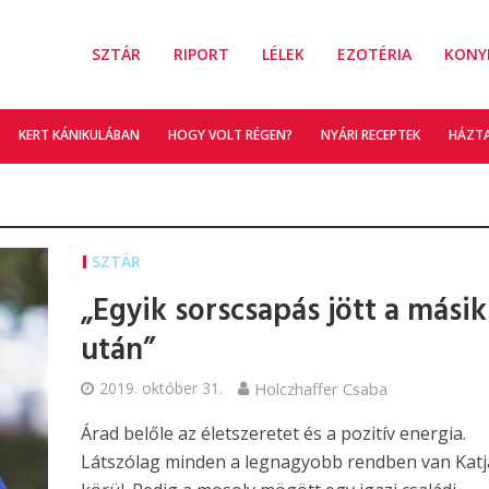
SZTÁR
RIPORT
LÉLEK
EZOTÉRIA
KONY
KERT KÁNIKULÁBAN
HOGY VOLT RÉGEN?
NYÁRI RECEPTEK
HÁZT
SZTÁR
„Egyik sorscsapás jött a másik
után”
2019. október 31.
Holczhaffer Csaba
Árad belőle az életszeretet és a pozitív energia.
Látszólag minden a legnagyobb rendben van Katj