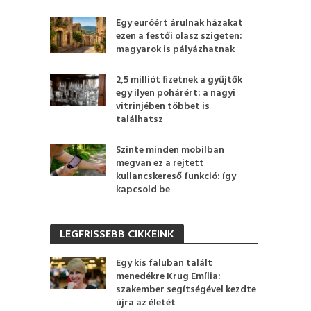
Egy euróért árulnak házakat
ezen a festői olasz szigeten:
magyarok is pályázhatnak
2,5 milliót fizetnek a gyűjtők
egy ilyen pohárért: a nagyi
vitrinjében többet is
találhatsz
Szinte minden mobilban
megvan ez a rejtett
kullancskereső funkció: így
kapcsold be
LEGFRISSEBB CIKKEINK
Egy kis faluban talált
menedékre Krug Emília:
szakember segítségével kezdte
újra az életét