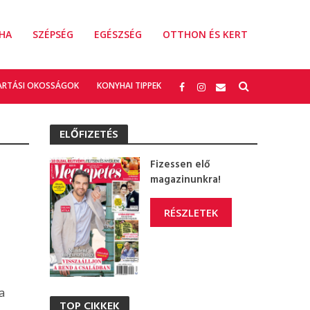
HA
SZÉPSÉG
EGÉSZSÉG
OTTHON ÉS KERT
ARTÁSI OKOSSÁGOK
KONYHAI TIPPEK
ELŐFIZETÉS
Fizessen elő
magazinunkra!
RÉSZLETEK
a
TOP CIKKEK