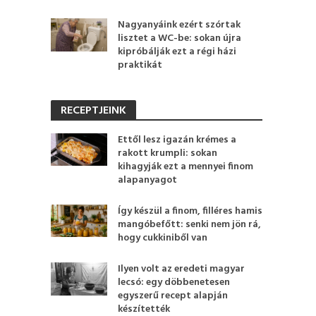
Nagyanyáink ezért szórtak
lisztet a WC-be: sokan újra
kipróbálják ezt a régi házi
praktikát
RECEPTJEINK
Ettől lesz igazán krémes a
rakott krumpli: sokan
kihagyják ezt a mennyei finom
alapanyagot
Így készül a finom, filléres hamis
mangóbefőtt: senki nem jön rá,
hogy cukkiniből van
Ilyen volt az eredeti magyar
lecsó: egy döbbenetesen
egyszerű recept alapján
készítették