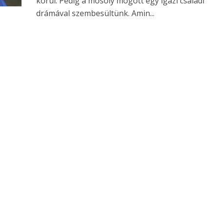
körül. Pedig a mosoly mögött egy igazi családi
drámával szembesültünk. Amin...