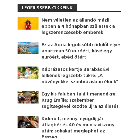
LEGFRISSEBB CIKKEINK
Nem véletlen az állandó mázli:
ebben a 4 hónapban születtek a
legszerencsésebb emberek
Ez az Adria legolcsóbb üdülőhelye:
apartman 50 euróért, kávé egy
euróért, ebéd ötért
Káprázatos kertje Barabás Évi
lelkének legszebb tükre: „A
növényekkel szimbiózisban élünk”
Egy kis faluban talált menedékre
Krug Emília: szakember
segítségével kezdte újra az életét
Kiderült, mennyi nyugdíj jár
átlagbér és 40 év munkaviszony
után: sokakat meglephet az
összeg