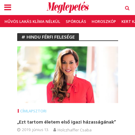
HŰVÖS LAKÁS KLÍMA NÉLKÜL
SPÓROLÁS
HOROSZKÓP
KERT 
# HINDU FÉRFI FELESÉGE
CÍMLAPSZTORI
„Ezt tartom életem első igazi házasságának”
2019. június 13.
Holczhaffer Csaba