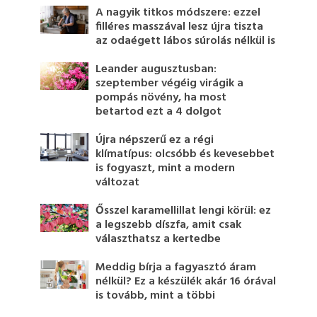
A nagyik titkos módszere: ezzel
filléres masszával lesz újra tiszta
az odaégett lábos súrolás nélkül is
Leander augusztusban:
szeptember végéig virágik a
pompás növény, ha most
betartod ezt a 4 dolgot
Újra népszerű ez a régi
klímatípus: olcsóbb és kevesebbet
is fogyaszt, mint a modern
változat
Ősszel karamellillat lengi körül: ez
a legszebb díszfa, amit csak
választhatsz a kertedbe
Meddig bírja a fagyasztó áram
nélkül? Ez a készülék akár 16 órával
is tovább, mint a többi