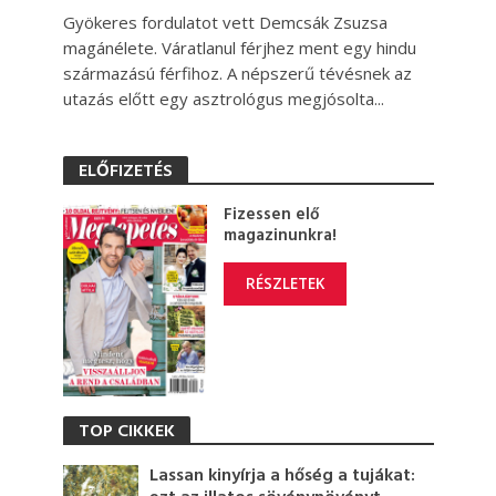
Gyökeres fordulatot vett Demcsák Zsuzsa
magánélete. Váratlanul férjhez ment egy hindu
származású férfihoz. A népszerű tévésnek az
utazás előtt egy asztrológus megjósolta...
ELŐFIZETÉS
Fizessen elő
magazinunkra!
RÉSZLETEK
TOP CIKKEK
Lassan kinyírja a hőség a tujákat: