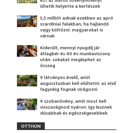
ezt az illatos sövénynövényt
ültetik helyette a kertészek
5,5 milliót adnak ezekben az apró
szardíniai falakban, ha hajlandó
vagy költözni: magyarokat is
várnak
Kiderült, mennyi nyugdíj jár
átlagbér és 40 év munkaviszony
után: sokakat meglephet az
összeg
9 látványos évelő, amit
augusztusban kell elültetni: az első
fagyokig fognak virágozni
9 szobanövény, amit most kell
visszavágnod nyáron: így lesznek
dúsabbak és egészségesebbek
OTTHON