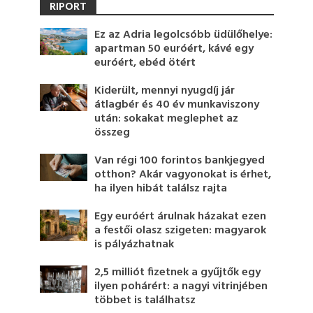
RIPORT
Ez az Adria legolcsóbb üdülőhelye:
apartman 50 euróért, kávé egy
euróért, ebéd ötért
Kiderült, mennyi nyugdíj jár
átlagbér és 40 év munkaviszony
után: sokakat meglephet az
összeg
Van régi 100 forintos bankjegyed
otthon? Akár vagyonokat is érhet,
ha ilyen hibát találsz rajta
Egy euróért árulnak házakat ezen
a festői olasz szigeten: magyarok
is pályázhatnak
2,5 milliót fizetnek a gyűjtők egy
ilyen pohárért: a nagyi vitrinjében
többet is találhatsz