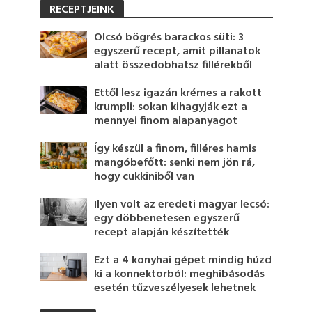
RECEPTJEINK
Olcsó bögrés barackos süti: 3
egyszerű recept, amit pillanatok
alatt összedobhatsz fillérekből
Ettől lesz igazán krémes a rakott
krumpli: sokan kihagyják ezt a
mennyei finom alapanyagot
Így készül a finom, filléres hamis
mangóbefőtt: senki nem jön rá,
hogy cukkiniből van
Ilyen volt az eredeti magyar lecsó:
egy döbbenetesen egyszerű
recept alapján készítették
Ezt a 4 konyhai gépet mindig húzd
ki a konnektorból: meghibásodás
esetén tűzveszélyesek lehetnek