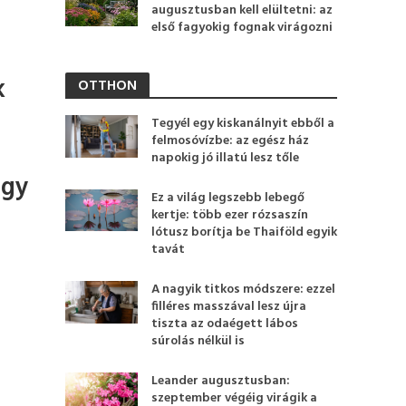
augusztusban kell elültetni: az
első fagyokig fognak virágozni
k
OTTHON
Tegyél egy kiskanálnyit ebből a
felmosóvízbe: az egész ház
napokig jó illatú lesz tőle
rgy
Ez a világ legszebb lebegő
kertje: több ezer rózsaszín
lótusz borítja be Thaiföld egyik
tavát
A nagyik titkos módszere: ezzel
filléres masszával lesz újra
tiszta az odaégett lábos
súrolás nélkül is
Leander augusztusban:
szeptember végéig virágik a