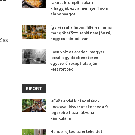
rakott krumpli: sokan
kihagyják ezt a mennyei finom
alapanyagot
Így készül a finom, filléres hamis
mangóbefőtt: senki nem jön rá,
hogy cukkiniből van
 Sas
Ilyen volt az eredeti magyar
lecsó: egy döbbenetesen
egyszerű recept alapján
készítették
RIPORT
Hűvös erdei kirándulások
unokával kisvasutakon: ez a 9
legszebb hazai útvonal
kánikulára
Ha ide rejted az értékeidet