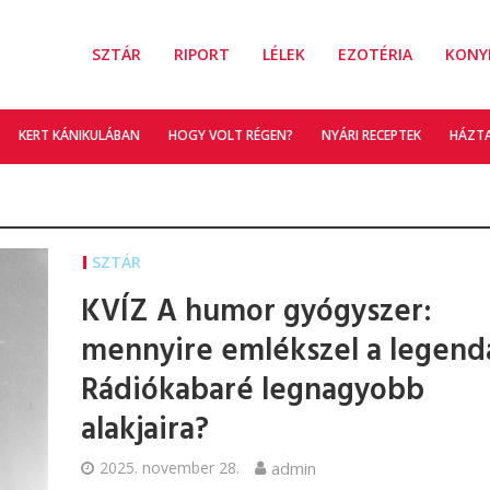
SZTÁR
RIPORT
LÉLEK
EZOTÉRIA
KONY
KERT KÁNIKULÁBAN
HOGY VOLT RÉGEN?
NYÁRI RECEPTEK
HÁZT
SZTÁR
KVÍZ A humor gyógyszer:
mennyire emlékszel a legend
Rádiókabaré legnagyobb
alakjaira?
2025. november 28.
admin