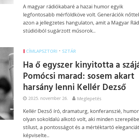
A magyar rádiókabaré a hazai humor egyik
legfontosabb mérföldköve volt. Generációk nőttek
azon a jellegzetes hangulaton, amit a Magyar Rád
stúdióiból sugárzott műsorok...
•
CÍMLAPSZTORI
SZTÁR
Ha ő egyszer kinyitotta a száj
Pomócsi marad: sosem akart
harsány lenni Kellér Dezső
2025. november 26.
Meglepetés
Kellér Dezső író, dramaturg, konferanszié, humor
olyan sokoldalú alkotó volt, aki minden szerepéb
stílust, a pontosságot és a mértéktartó eleganciá
képviselte...