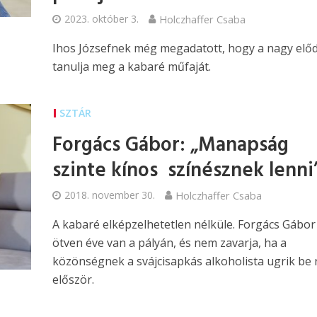
2023. október 3.
Holczhaffer Csaba
Ihos Józsefnek még megadatott, hogy a nagy elő
tanulja meg a kabaré műfaját.
SZTÁR
Forgács Gábor: „Manapság
szinte kínos színésznek lenni
2018. november 30.
Holczhaffer Csaba
A kabaré elképzelhetetlen nélküle. Forgács Gábor
ötven éve van a pályán, és nem zavarja, ha a
közönségnek a svájcisapkás alkoholista ugrik be 
először.