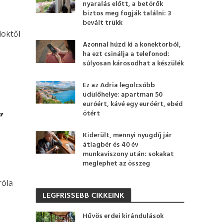
nyaralás előtt, a betörők
biztos meg fogják találni: 3
bevált trükk
döktől
Azonnal húzd ki a konektorból,
ha ezt csinálja a telefonod:
súlyosan károsodhat a készülék
Ez az Adria legolcsóbb
üdülőhelye: apartman 50
euróért, kávé egy euróért, ebéd
ötért
”
Kiderült, mennyi nyugdíj jár
átlagbér és 40 év
munkaviszony után: sokakat
meglephet az összeg
róla
LEGFRISSEBB CIKKEINK
Hűvös erdei kirándulások