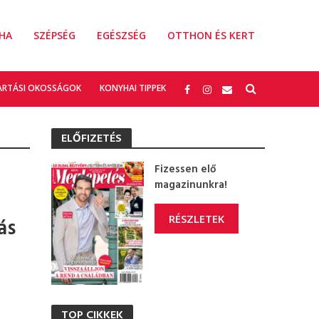
HA
SZÉPSÉG
EGÉSZSÉG
OTTHON ÉS KERT
ARTÁSI OKOSSÁGOK
KONYHAI TIPPEK
ELŐFIZETÉS
Fizessen elő
magazinunkra!
RÉSZLETEK
ás
TOP CIKKEK