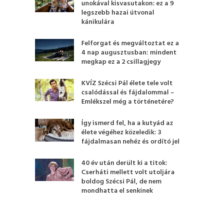
unokával kisvasutakon: ez a 9
legszebb hazai útvonal
kánikulára
Felforgat és megváltoztat ez a
4 nap augusztusban: mindent
megkap ez a 2 csillagjegy
KVÍZ Szécsi Pál élete tele volt
csalódással és fájdalommal –
Emlékszel még a történetére?
Így ismerd fel, ha a kutyád az
élete végéhez közeledik: 3
fájdalmasan nehéz és ordító jel
40 év után derült ki a titok:
Cserháti mellett volt utoljára
boldog Szécsi Pál, de nem
mondhatta el senkinek