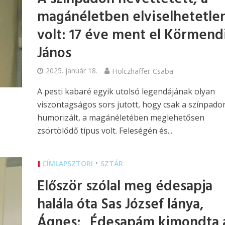
magánéletben elviselhetetle
volt: 17 éve ment el Körmend
János
2025. január 18.
Holczhaffer Csaba
A pesti kabaré egyik utolsó legendájának olyan
viszontagságos sors jutott, hogy csak a színpado
humorizált, a magánéletében meglehetősen
zsörtölődő típus volt. Feleségén és...
•
CÍMLAPSZTORI
SZTÁR
Először szólal meg édesapja
halála óta Sas József lánya,
Ágnes: „Édesapám kimondta 