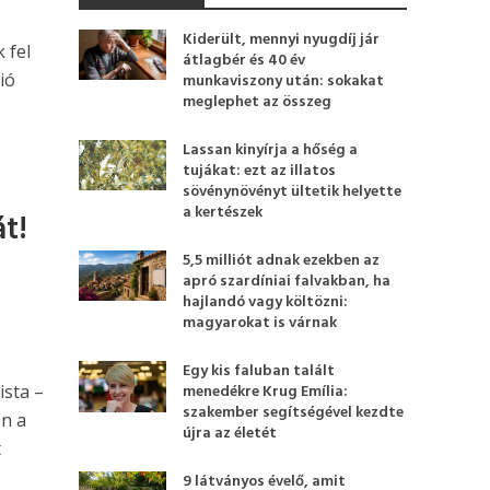
Kiderült, mennyi nyugdíj jár
 fel
átlagbér és 40 év
ió
munkaviszony után: sokakat
meglephet az összeg
Lassan kinyírja a hőség a
tujákat: ezt az illatos
sövénynövényt ültetik helyette
a kertészek
át!
5,5 milliót adnak ezekben az
apró szardíniai falvakban, ha
hajlandó vagy költözni:
magyarokat is várnak
Egy kis faluban talált
ista –
menedékre Krug Emília:
szakember segítségével kezdte
en a
újra az életét
t
9 látványos évelő, amit