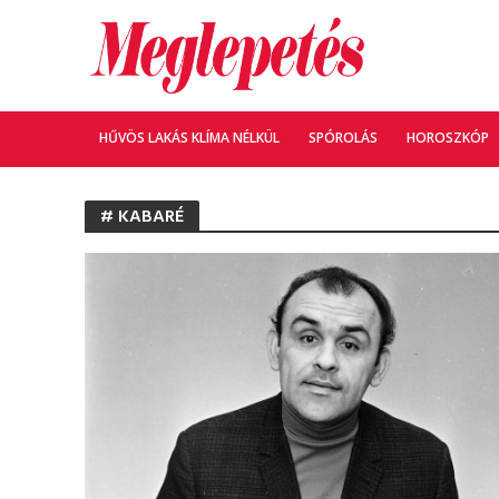
HŰVÖS LAKÁS KLÍMA NÉLKÜL
SPÓROLÁS
HOROSZKÓP
# KABARÉ