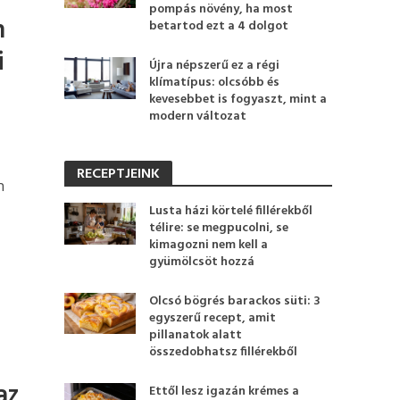
pompás növény, ha most
n
betartod ezt a 4 dolgot
i
Újra népszerű ez a régi
klímatípus: olcsóbb és
kevesebbet is fogyaszt, mint a
modern változat
RECEPTJEINK
n
Lusta házi körtelé fillérekből
télire: se megpucolni, se
kimagozni nem kell a
gyümölcsöt hozzá
Olcsó bögrés barackos süti: 3
egyszerű recept, amit
pillanatok alatt
összedobhatsz fillérekből
az
Ettől lesz igazán krémes a