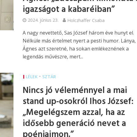
igazságot a kabaréiban”
2024. június 23.
Holczhaffer Csaba
A nagy nevettető, Sas József három éve hunyt el.
Nélküle más értelmet nyert a pesti humor. Lánya,
Ágnes azt szeretné, ha sokan emlékeznének a
legendás művészre, mert...
•
LÉLEK
SZTÁR
Nincs jó véleménnyel a mai
stand up-osokról Ihos József:
„Megelégszem azzal, ha az
idősebb generáció nevet a
poénjaimon.”