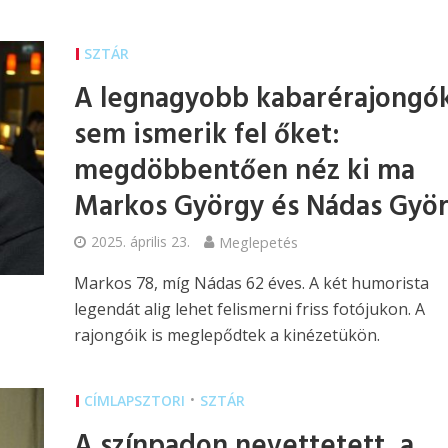
SZTÁR
A legnagyobb kabarérajongó
sem ismerik fel őket:
megdöbbentően néz ki ma
Markos György és Nádas Gyö
2025. április 23.
Meglepetés
Markos 78, míg Nádas 62 éves. A két humorista
legendát alig lehet felismerni friss fotójukon. A
rajongóik is meglepődtek a kinézetükön.
•
CÍMLAPSZTORI
SZTÁR
A színpadon nevettetett, a