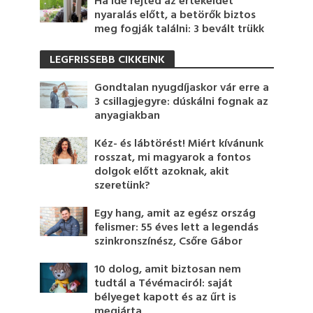
Ha ide rejted az értékeidet
nyaralás előtt, a betörők biztos
meg fogják találni: 3 bevált trükk
LEGFRISSEBB CIKKEINK
Gondtalan nyugdíjaskor vár erre a
3 csillagjegyre: dúskálni fognak az
anyagiakban
Kéz- és lábtörést! Miért kívánunk
rosszat, mi magyarok a fontos
dolgok előtt azoknak, akit
szeretünk?
Egy hang, amit az egész ország
felismer: 55 éves lett a legendás
szinkronszínész, Csőre Gábor
10 dolog, amit biztosan nem
tudtál a Tévémaciról: saját
bélyeget kapott és az űrt is
megjárta