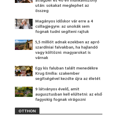
átlagbér és 40 év munkaviszony
után: sokakat meglephet az
összeg
Magányos időskor vár erre a 4
csillagjegyre: az unokák sem
fognak tudni segíteni rajtuk
5,5 milliót adnak ezekben az apró
szardíniai falvakban, ha hajlandó
vagy költözni: magyarokat is
várnak
Egy kis faluban talált menedékre
Krug Emília: szakember
segítségével kezdte újra az életét
9 látványos évelő, amit
augusztusban kell elültetni: az első
fagyokig fognak virágozni
OTTHON