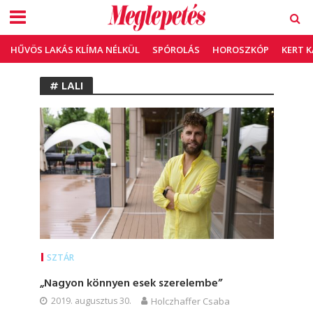
HŰVÖS LAKÁS KLÍMA NÉLKÜL
SPÓROLÁS
HOROSZKÓP
KERT 
# LALI
SZTÁR
„Nagyon könnyen esek szerelembe”
2019. augusztus 30.
Holczhaffer Csaba