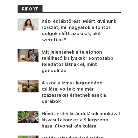
RIPORT
Kéz- és lábtörést! Miért kívánunk
rosszat, mi magyarok a fontos
dolgok előtt azoknak, akit
szeretünk?
Mit jelentenek a telefonon
található kis lyukak? Fontosabb
feladatot látnak el, mint
gondolnád
A szocializmus legrondább
csillárai voltak: ma már
százezreket érhetnek ezek a
darabok
Hűvös erdei kirándulások unokával
kisvasutakon: ez a 9 legszebb
hazai útvonal kánikulára