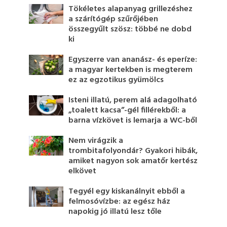
Tökéletes alapanyag grillezéshez
a szárítógép szűrőjében
összegyűlt szösz: többé ne dobd
ki
Egyszerre van ananász- és eperíze:
a magyar kertekben is megterem
ez az egzotikus gyümölcs
Isteni illatú, perem alá adagolható
„toalett kacsa”-gél fillérekből: a
barna vízkövet is lemarja a WC-ből
Nem virágzik a
trombitafolyondár? Gyakori hibák,
amiket nagyon sok amatőr kertész
elkövet
Tegyél egy kiskanálnyit ebből a
felmosóvízbe: az egész ház
napokig jó illatú lesz tőle