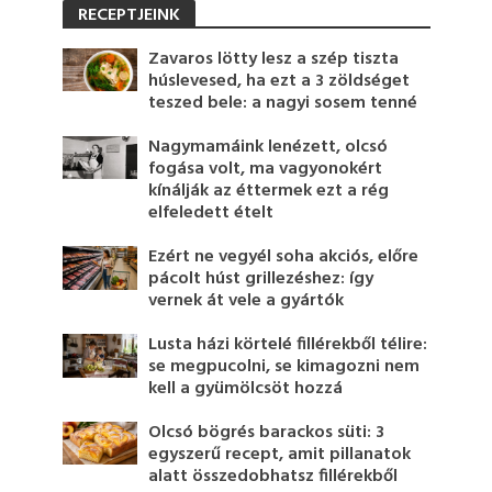
RECEPTJEINK
Zavaros lötty lesz a szép tiszta
húslevesed, ha ezt a 3 zöldséget
teszed bele: a nagyi sosem tenné
Nagymamáink lenézett, olcsó
fogása volt, ma vagyonokért
kínálják az éttermek ezt a rég
elfeledett ételt
Ezért ne vegyél soha akciós, előre
pácolt húst grillezéshez: így
vernek át vele a gyártók
Lusta házi körtelé fillérekből télire:
se megpucolni, se kimagozni nem
kell a gyümölcsöt hozzá
Olcsó bögrés barackos süti: 3
egyszerű recept, amit pillanatok
alatt összedobhatsz fillérekből