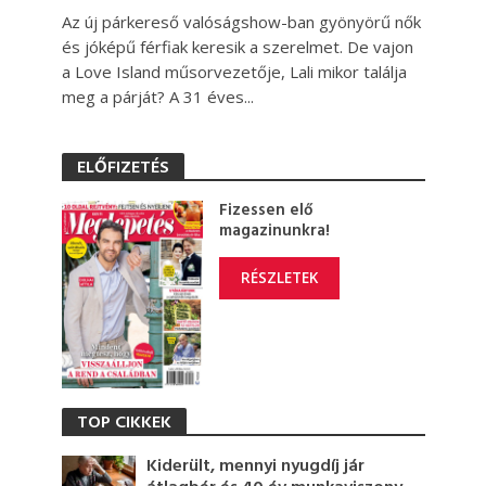
Az új párkereső valóságshow-ban gyönyörű nők
és jóképű férfiak keresik a szerelmet. De vajon
a Love Island műsorvezetője, Lali mikor találja
meg a párját? A 31 éves...
ELŐFIZETÉS
Fizessen elő
magazinunkra!
RÉSZLETEK
TOP CIKKEK
Kiderült, mennyi nyugdíj jár