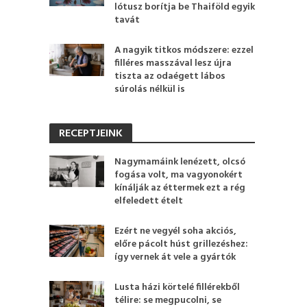
lótusz borítja be Thaiföld egyik
tavát
A nagyik titkos módszere: ezzel
filléres masszával lesz újra
tiszta az odaégett lábos
súrolás nélkül is
RECEPTJEINK
Nagymamáink lenézett, olcsó
fogása volt, ma vagyonokért
kínálják az éttermek ezt a rég
elfeledett ételt
Ezért ne vegyél soha akciós,
előre pácolt húst grillezéshez:
így vernek át vele a gyártók
Lusta házi körtelé fillérekből
télire: se megpucolni, se