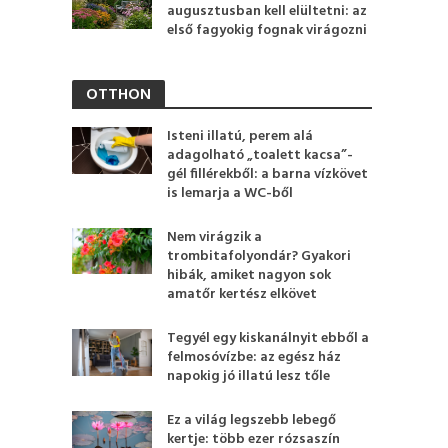
augusztusban kell elültetni: az
első fagyokig fognak virágozni
OTTHON
Isteni illatú, perem alá
adagolható „toalett kacsa”-
gél fillérekből: a barna vízkövet
is lemarja a WC-ből
Nem virágzik a
trombitafolyondár? Gyakori
hibák, amiket nagyon sok
amatőr kertész elkövet
Tegyél egy kiskanálnyit ebből a
felmosóvízbe: az egész ház
napokig jó illatú lesz tőle
Ez a világ legszebb lebegő
kertje: több ezer rózsaszín