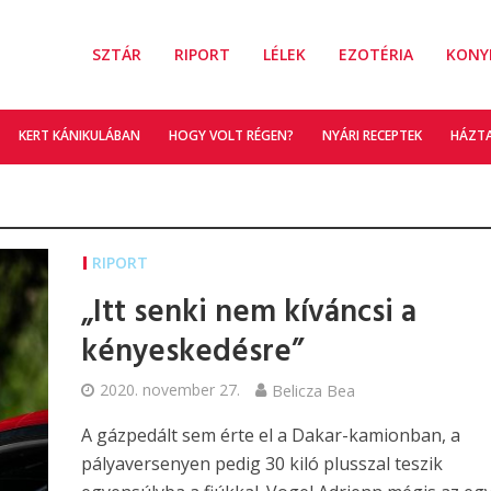
SZTÁR
RIPORT
LÉLEK
EZOTÉRIA
KONY
KERT KÁNIKULÁBAN
HOGY VOLT RÉGEN?
NYÁRI RECEPTEK
HÁZT
RIPORT
„Itt senki nem kíváncsi a
kényeskedésre”
2020. november 27.
Belicza Bea
A gázpedált sem érte el a Dakar-kamionban, a
pályaversenyen pedig 30 kiló plusszal teszik