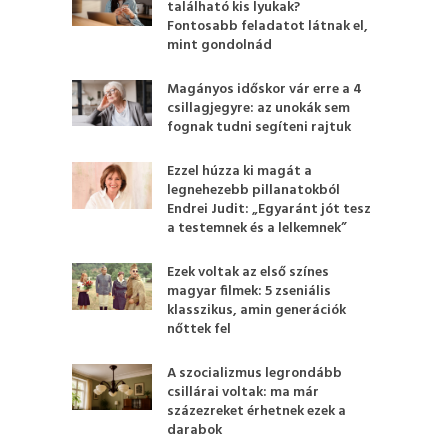
található kis lyukak?
Fontosabb feladatot látnak el,
mint gondolnád
Magányos időskor vár erre a 4
csillagjegyre: az unokák sem
fognak tudni segíteni rajtuk
Ezzel húzza ki magát a
legnehezebb pillanatokból
Endrei Judit: „Egyaránt jót tesz
a testemnek és a lelkemnek”
Ezek voltak az első színes
magyar filmek: 5 zseniális
klasszikus, amin generációk
nőttek fel
A szocializmus legrondább
csillárai voltak: ma már
százezreket érhetnek ezek a
darabok