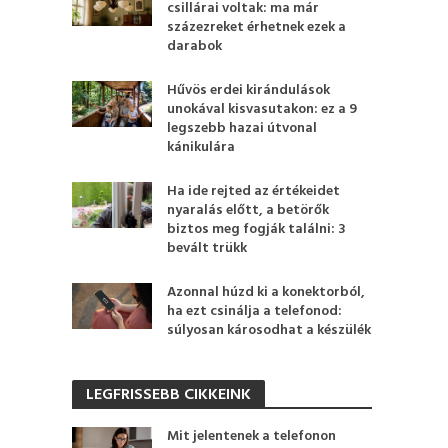
csillárai voltak: ma már
százezreket érhetnek ezek a
darabok
Hűvös erdei kirándulások
unokával kisvasutakon: ez a 9
legszebb hazai útvonal
kánikulára
Ha ide rejted az értékeidet
nyaralás előtt, a betörők
biztos meg fogják találni: 3
bevált trükk
Azonnal húzd ki a konektorból,
ha ezt csinálja a telefonod:
súlyosan károsodhat a készülék
LEGFRISSEBB CIKKEINK
Mit jelentenek a telefonon