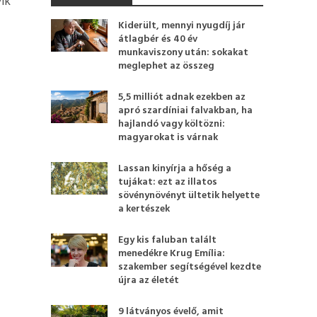
ik
Kiderült, mennyi nyugdíj jár
átlagbér és 40 év
munkaviszony után: sokakat
meglephet az összeg
5,5 milliót adnak ezekben az
apró szardíniai falvakban, ha
hajlandó vagy költözni:
magyarokat is várnak
Lassan kinyírja a hőség a
tujákat: ezt az illatos
sövénynövényt ültetik helyette
a kertészek
Egy kis faluban talált
menedékre Krug Emília:
szakember segítségével kezdte
újra az életét
9 látványos évelő, amit