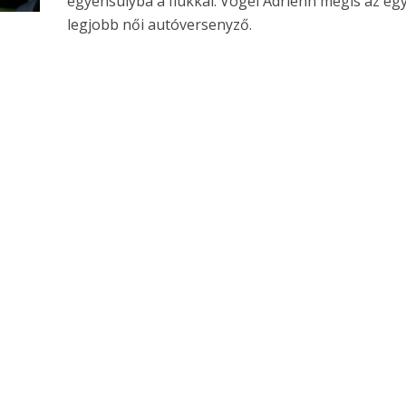
egyensúlyba a fiúkkal. Vogel Adrienn mégis az egy
legjobb női autóversenyző.