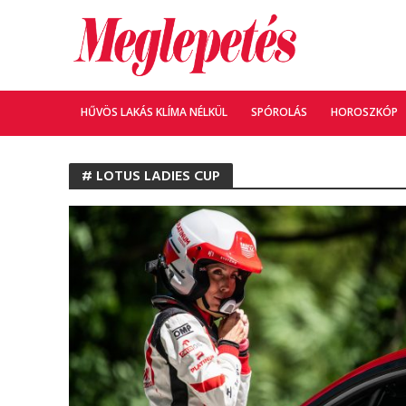
HŰVÖS LAKÁS KLÍMA NÉLKÜL
SPÓROLÁS
HOROSZKÓP
# LOTUS LADIES CUP