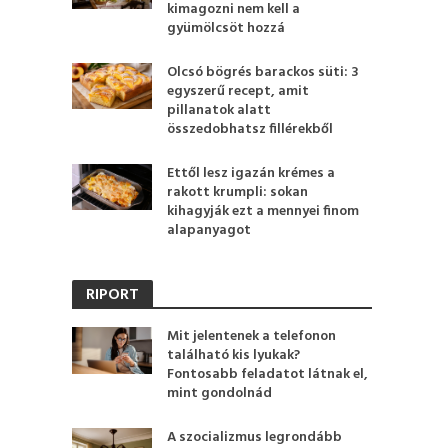
kimagozni nem kell a
gyümölcsöt hozzá
Olcsó bögrés barackos süti: 3
egyszerű recept, amit
pillanatok alatt
összedobhatsz fillérekből
Ettől lesz igazán krémes a
rakott krumpli: sokan
kihagyják ezt a mennyei finom
alapanyagot
RIPORT
Mit jelentenek a telefonon
található kis lyukak?
Fontosabb feladatot látnak el,
mint gondolnád
A szocializmus legrondább