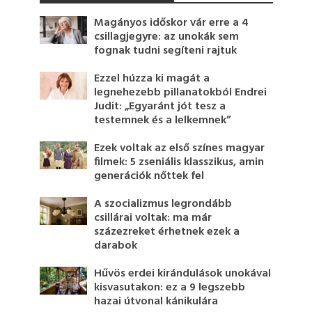
Magányos időskor vár erre a 4
csillagjegyre: az unokák sem
fognak tudni segíteni rajtuk
Ezzel húzza ki magát a
legnehezebb pillanatokból Endrei
Judit: „Egyaránt jót tesz a
testemnek és a lelkemnek”
Ezek voltak az első színes magyar
filmek: 5 zseniális klasszikus, amin
generációk nőttek fel
A szocializmus legrondább
csillárai voltak: ma már
százezreket érhetnek ezek a
darabok
Hűvös erdei kirándulások unokával
kisvasutakon: ez a 9 legszebb
hazai útvonal kánikulára