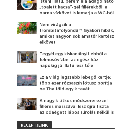
Isteni illatú, perem alá adagolható
„toalett kacsa”-gél fillérekből: a
barna vízkövet is lemarja a WC-ből
Nem virágzik a
trombitafolyondár? Gyakori hibák,
amiket nagyon sok amatőr kertész
elkövet
Tegyél egy kiskanálnyit ebből a
felmosóvízbe: az egész ház
napokig jó illatú lesz tőle
Ez a világ legszebb lebegő kertje:
több ezer rózsaszín lótusz borítja
be Thaiföld egyik tavát
A nagyik titkos módszere: ezzel
filléres masszával lesz újra tiszta
az odaégett lábos súrolás nélkül is
RECEPTJEINK