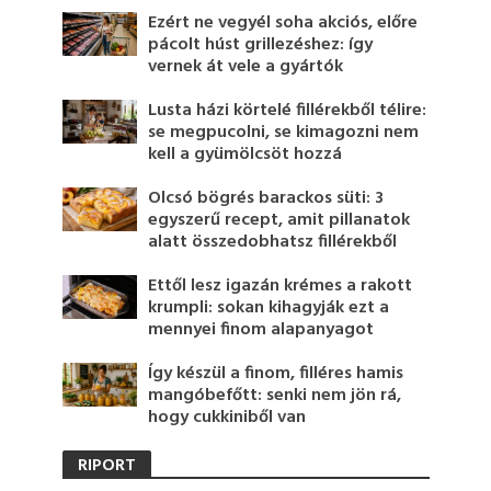
Ezért ne vegyél soha akciós, előre
pácolt húst grillezéshez: így
vernek át vele a gyártók
Lusta házi körtelé fillérekből télire:
se megpucolni, se kimagozni nem
kell a gyümölcsöt hozzá
Olcsó bögrés barackos süti: 3
egyszerű recept, amit pillanatok
alatt összedobhatsz fillérekből
Ettől lesz igazán krémes a rakott
krumpli: sokan kihagyják ezt a
mennyei finom alapanyagot
Így készül a finom, filléres hamis
mangóbefőtt: senki nem jön rá,
hogy cukkiniből van
RIPORT