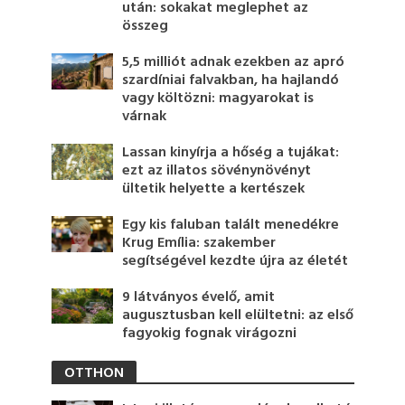
után: sokakat meglephet az
összeg
5,5 milliót adnak ezekben az apró
szardíniai falvakban, ha hajlandó
vagy költözni: magyarokat is
várnak
Lassan kinyírja a hőség a tujákat:
ezt az illatos sövénynövényt
ültetik helyette a kertészek
Egy kis faluban talált menedékre
Krug Emília: szakember
segítségével kezdte újra az életét
9 látványos évelő, amit
augusztusban kell elültetni: az első
fagyokig fognak virágozni
OTTHON