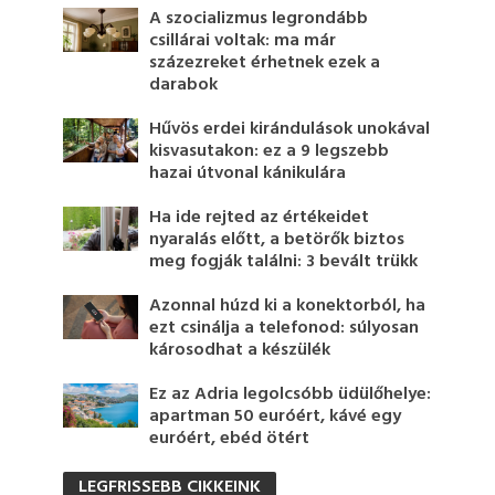
A szocializmus legrondább
csillárai voltak: ma már
százezreket érhetnek ezek a
darabok
Hűvös erdei kirándulások unokával
kisvasutakon: ez a 9 legszebb
hazai útvonal kánikulára
Ha ide rejted az értékeidet
nyaralás előtt, a betörők biztos
meg fogják találni: 3 bevált trükk
Azonnal húzd ki a konektorból, ha
ezt csinálja a telefonod: súlyosan
károsodhat a készülék
Ez az Adria legolcsóbb üdülőhelye:
apartman 50 euróért, kávé egy
euróért, ebéd ötért
LEGFRISSEBB CIKKEINK