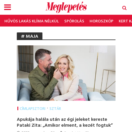
HŰVÖS LAKÁS KLÍMA NÉLKÜL
SPÓROLÁS
HOROSZKÓP
KERT 
# MAJA
•
CÍMLAPSZTORI
SZTÁR
Apukája halála után az égi jeleket kereste
Pataki Zita: „Amikor elment, a kezét fogtuk”