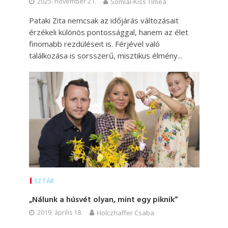
2025. november 21.
Somlai-Kiss Tímea
Pataki Zita nemcsak az időjárás változásait
érzékeli különös pontossággal, hanem az élet
finomabb rezdüléseit is. Férjével való
találkozása is sorsszerű, misztikus élmény...
SZTÁR
„Nálunk a húsvét olyan, mint egy piknik”
2019. április 18.
Holczhaffer Csaba