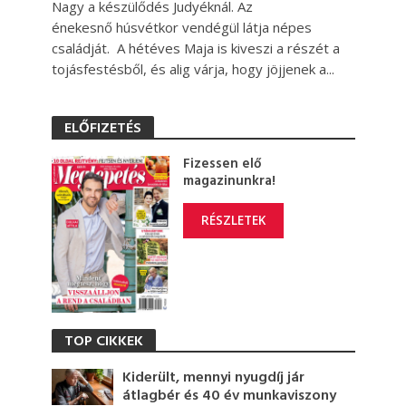
Nagy a készülődés Judyéknál. Az
énekesnő húsvétkor vendégül látja népes
családját. A hétéves Maja is kiveszi a részét a
tojásfestésből, és alig várja, hogy jöjjenek a...
ELŐFIZETÉS
Fizessen elő
magazinunkra!
RÉSZLETEK
TOP CIKKEK
Kiderült, mennyi nyugdíj jár
átlagbér és 40 év munkaviszony