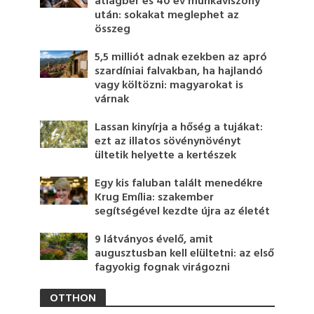
átlagbér és 40 év munkaviszony
után: sokakat meglephet az
összeg
5,5 milliót adnak ezekben az apró
szardíniai falvakban, ha hajlandó
vagy költözni: magyarokat is
várnak
Lassan kinyírja a hőség a tujákat:
ezt az illatos sövénynövényt
ültetik helyette a kertészek
Egy kis faluban talált menedékre
Krug Emília: szakember
segítségével kezdte újra az életét
9 látványos évelő, amit
augusztusban kell elültetni: az első
fagyokig fognak virágozni
OTTHON