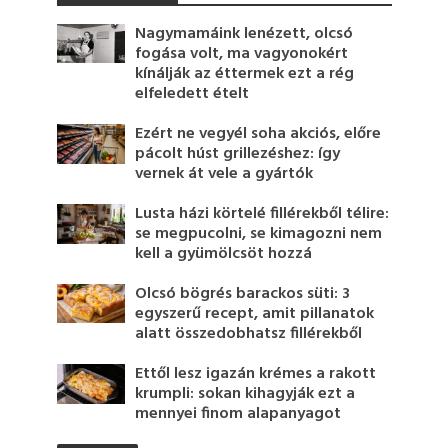
Nagymamáink lenézett, olcsó
fogása volt, ma vagyonokért
kínálják az éttermek ezt a rég
elfeledett ételt
Ezért ne vegyél soha akciós, előre
pácolt húst grillezéshez: így
vernek át vele a gyártók
Lusta házi körtelé fillérekből télire:
se megpucolni, se kimagozni nem
kell a gyümölcsöt hozzá
Olcsó bögrés barackos süti: 3
egyszerű recept, amit pillanatok
alatt összedobhatsz fillérekből
Ettől lesz igazán krémes a rakott
krumpli: sokan kihagyják ezt a
mennyei finom alapanyagot