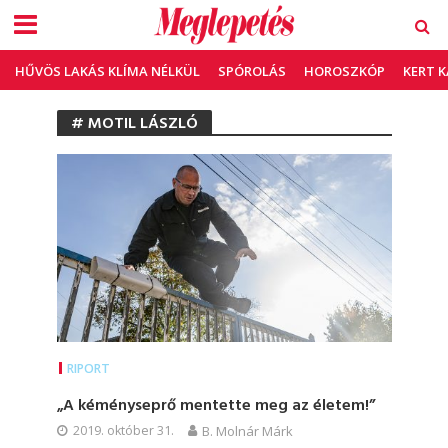
HŰVÖS LAKÁS KLÍMA NÉLKÜL
SPÓROLÁS
HOROSZKÓP
KERT 
# MOTIL LÁSZLÓ
RIPORT
„A kéményseprő mentette meg az életem!”
2019. október 31.
B. Molnár Márk