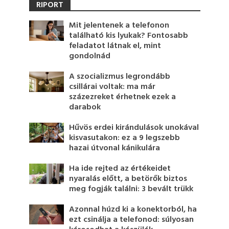
RIPORT
Mit jelentenek a telefonon
található kis lyukak? Fontosabb
feladatot látnak el, mint
gondolnád
A szocializmus legrondább
csillárai voltak: ma már
százezreket érhetnek ezek a
darabok
Hűvös erdei kirándulások unokával
kisvasutakon: ez a 9 legszebb
hazai útvonal kánikulára
Ha ide rejted az értékeidet
nyaralás előtt, a betörők biztos
meg fogják találni: 3 bevált trükk
Azonnal húzd ki a konektorból, ha
ezt csinálja a telefonod: súlyosan