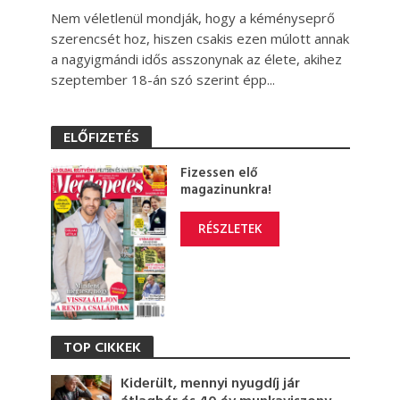
Nem véletlenül mondják, hogy a kéményseprő
szerencsét hoz, hiszen csakis ezen múlott annak
a nagyigmándi idős asszonynak az élete, akihez
szeptember 18-án szó szerint épp...
ELŐFIZETÉS
Fizessen elő
magazinunkra!
RÉSZLETEK
TOP CIKKEK
Kiderült, mennyi nyugdíj jár