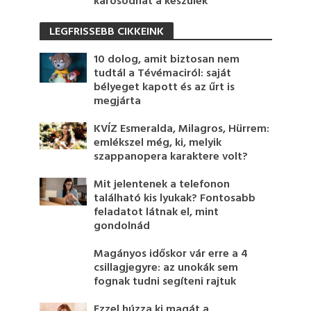
károsodhat a készülék
LEGFRISSEBB CIKKEINK
10 dolog, amit biztosan nem
tudtál a Tévémaciról: saját
bélyeget kapott és az űrt is
megjárta
KVÍZ Esmeralda, Milagros, Hürrem:
emlékszel még, ki, melyik
szappanopera karaktere volt?
Mit jelentenek a telefonon
található kis lyukak? Fontosabb
feladatot látnak el, mint
gondolnád
Magányos időskor vár erre a 4
csillagjegyre: az unokák sem
fognak tudni segíteni rajtuk
Ezzel húzza ki magát a