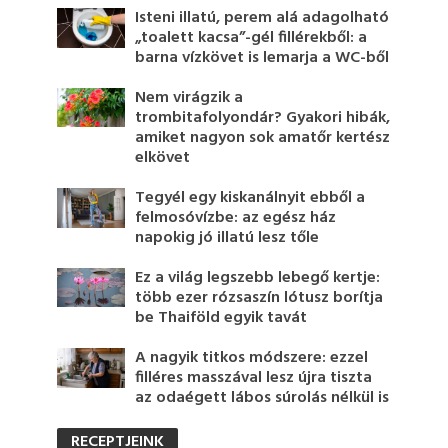
Isteni illatú, perem alá adagolható
„toalett kacsa”-gél fillérekből: a
barna vízkövet is lemarja a WC-ből
Nem virágzik a
trombitafolyondár? Gyakori hibák,
amiket nagyon sok amatőr kertész
elkövet
Tegyél egy kiskanálnyit ebből a
felmosóvízbe: az egész ház
napokig jó illatú lesz tőle
Ez a világ legszebb lebegő kertje:
több ezer rózsaszín lótusz borítja
be Thaiföld egyik tavát
A nagyik titkos módszere: ezzel
filléres masszával lesz újra tiszta
az odaégett lábos súrolás nélkül is
RECEPTJEINK