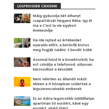
LEGFRISSEBB CIKKEINK
Máig gyászolja két elhunyt
csapattársát Hegyesi Réka: így él
ma a C’est la vie egykori
énekesnője
Ha ide rejted az értékeidet
nyaralás előtt, a betörők biztos
meg fogják találni: 3 bevált trükk
Azonnal húzd ki a konektorból, ha
ezt csinálja a telefonod: súlyosan
károsodhat a készülék
Nem véletlen az állandó mázli:
ebben a 4 hónapban születtek a
legszerencsésebb emberek
Ez az Adria legolcsóbb üdülőhelye:
apartman 50 euróért, kávé egy
euróért, ebéd ötért