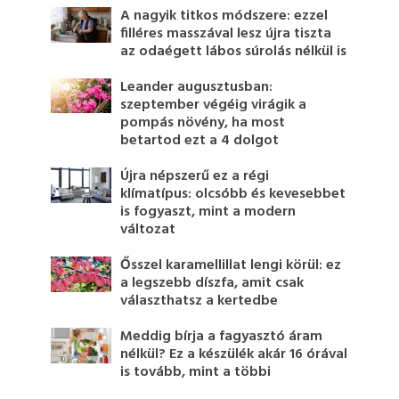
A nagyik titkos módszere: ezzel
filléres masszával lesz újra tiszta
az odaégett lábos súrolás nélkül is
Leander augusztusban:
szeptember végéig virágik a
pompás növény, ha most
betartod ezt a 4 dolgot
Újra népszerű ez a régi
klímatípus: olcsóbb és kevesebbet
is fogyaszt, mint a modern
változat
Ősszel karamellillat lengi körül: ez
a legszebb díszfa, amit csak
választhatsz a kertedbe
Meddig bírja a fagyasztó áram
nélkül? Ez a készülék akár 16 órával
is tovább, mint a többi