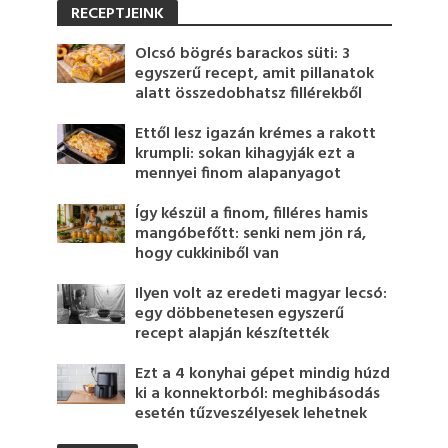
RECEPTJEINK
Olcsó bögrés barackos süti: 3
egyszerű recept, amit pillanatok
alatt összedobhatsz fillérekből
Ettől lesz igazán krémes a rakott
krumpli: sokan kihagyják ezt a
mennyei finom alapanyagot
Így készül a finom, filléres hamis
mangóbefőtt: senki nem jön rá,
hogy cukkiniből van
Ilyen volt az eredeti magyar lecsó:
egy döbbenetesen egyszerű
recept alapján készítették
Ezt a 4 konyhai gépet mindig húzd
ki a konnektorból: meghibásodás
esetén tűzveszélyesek lehetnek