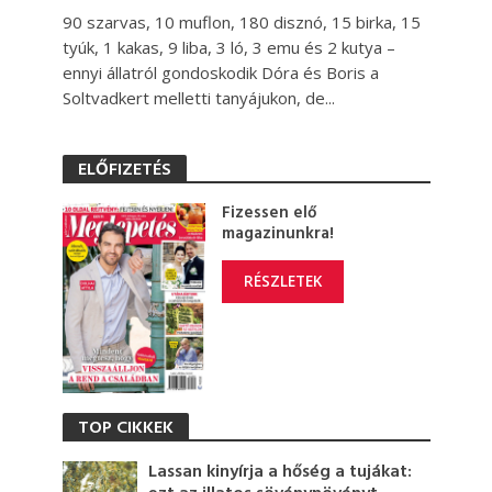
90 szarvas, 10 muflon, 180 disznó, 15 birka, 15
tyúk, 1 kakas, 9 liba, 3 ló, 3 emu és 2 kutya –
ennyi állatról gondoskodik Dóra és Boris a
Soltvadkert melletti tanyájukon, de...
ELŐFIZETÉS
Fizessen elő
magazinunkra!
RÉSZLETEK
TOP CIKKEK
Lassan kinyírja a hőség a tujákat: