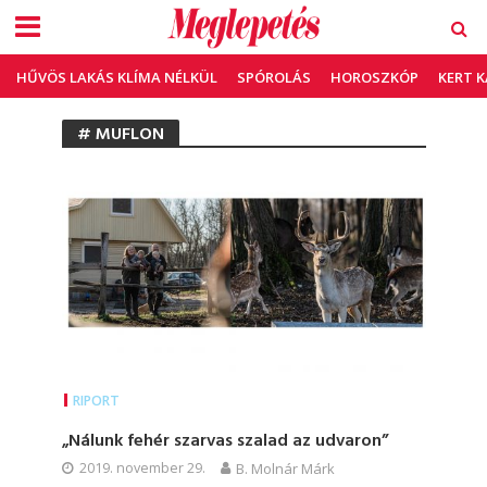
HŰVÖS LAKÁS KLÍMA NÉLKÜL
SPÓROLÁS
HOROSZKÓP
KERT 
# MUFLON
RIPORT
„Nálunk fehér szarvas szalad az udvaron”
2019. november 29.
B. Molnár Márk