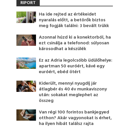
RIPORT
Ha ide rejted az értékeidet
nyaralás előtt, a betörők biztos
meg fogják találni: 3 bevált trükk
Azonnal húzd ki a konektorból, ha
ezt csinálja a telefonod: súlyosan
károsodhat a készülék
Ez az Adria legolcsóbb üdülőhelye:
apartman 50 euróért, kávé egy
euróért, ebéd ötért
Kiderült, mennyi nyugdíj jár
átlagbér és 40 év munkaviszony
után: sokakat meglephet az
összeg
Van régi 100 forintos bankjegyed
otthon? Akár vagyonokat is érhet,
ha ilyen hibát találsz rajta