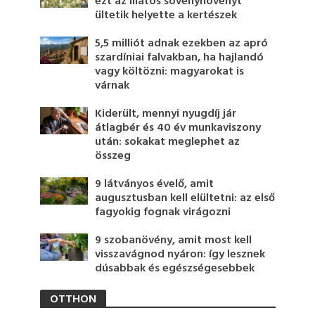
ezt az illatos sövénynövényt
ültetik helyette a kertészek
5,5 milliót adnak ezekben az apró
szardíniai falvakban, ha hajlandó
vagy költözni: magyarokat is
várnak
Kiderült, mennyi nyugdíj jár
átlagbér és 40 év munkaviszony
után: sokakat meglephet az
összeg
9 látványos évelő, amit
augusztusban kell elültetni: az első
fagyokig fognak virágozni
9 szobanövény, amit most kell
visszavágnod nyáron: így lesznek
dúsabbak és egészségesebbek
OTTHON