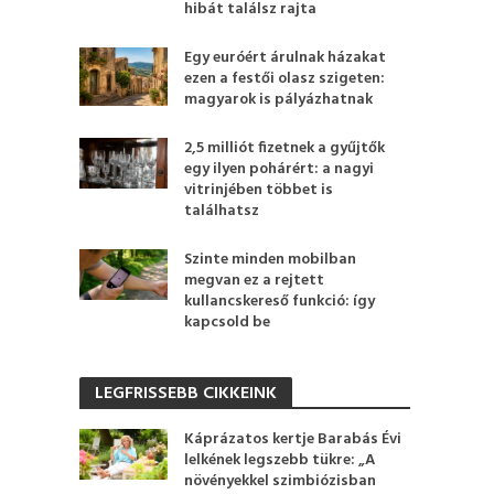
hibát találsz rajta
Egy euróért árulnak házakat
ezen a festői olasz szigeten:
magyarok is pályázhatnak
2,5 milliót fizetnek a gyűjtők
egy ilyen pohárért: a nagyi
vitrinjében többet is
találhatsz
Szinte minden mobilban
megvan ez a rejtett
kullancskereső funkció: így
kapcsold be
LEGFRISSEBB CIKKEINK
Káprázatos kertje Barabás Évi
lelkének legszebb tükre: „A
növényekkel szimbiózisban