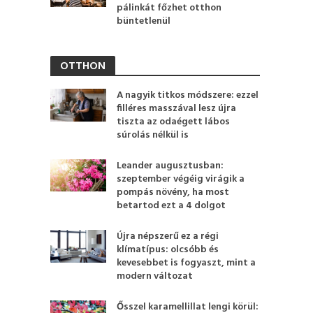
pálinkát főzhet otthon
büntetlenül
OTTHON
A nagyik titkos módszere: ezzel
filléres masszával lesz újra
tiszta az odaégett lábos
súrolás nélkül is
Leander augusztusban:
szeptember végéig virágik a
pompás növény, ha most
betartod ezt a 4 dolgot
Újra népszerű ez a régi
klímatípus: olcsóbb és
kevesebbet is fogyaszt, mint a
modern változat
Ősszel karamellillat lengi körül: