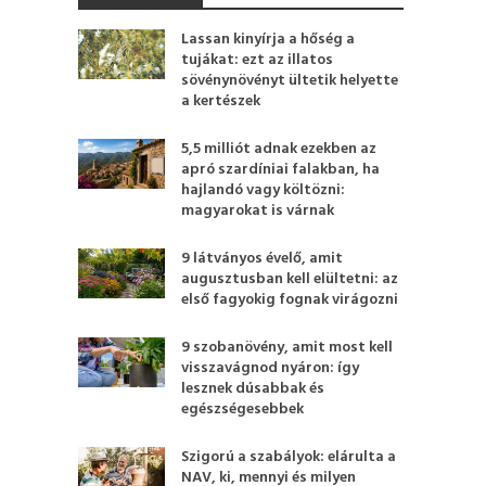
Lassan kinyírja a hőség a
tujákat: ezt az illatos
sövénynövényt ültetik helyette
a kertészek
5,5 milliót adnak ezekben az
apró szardíniai falakban, ha
hajlandó vagy költözni:
magyarokat is várnak
9 látványos évelő, amit
augusztusban kell elültetni: az
első fagyokig fognak virágozni
9 szobanövény, amit most kell
visszavágnod nyáron: így
lesznek dúsabbak és
egészségesebbek
Szigorú a szabályok: elárulta a
NAV, ki, mennyi és milyen