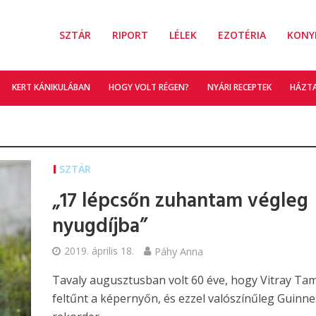
SZTÁR
RIPORT
LÉLEK
EZOTÉRIA
KONY
KERT KÁNIKULÁBAN
HOGY VOLT RÉGEN?
NYÁRI RECEPTEK
HÁZT
SZTÁR
„17 lépcsőn zuhantam végleg
nyugdíjba”
2019. április 18.
Páhy Anna
Tavaly augusztusban volt 60 éve, hogy Vitray Ta
feltűnt a képernyőn, és ezzel valószínűleg Guinne