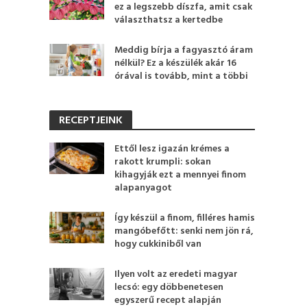
ez a legszebb díszfa, amit csak
választhatsz a kertedbe
Meddig bírja a fagyasztó áram
nélkül? Ez a készülék akár 16
órával is tovább, mint a többi
RECEPTJEINK
Ettől lesz igazán krémes a
rakott krumpli: sokan
kihagyják ezt a mennyei finom
alapanyagot
Így készül a finom, filléres hamis
mangóbefőtt: senki nem jön rá,
hogy cukkiniből van
Ilyen volt az eredeti magyar
lecsó: egy döbbenetesen
egyszerű recept alapján