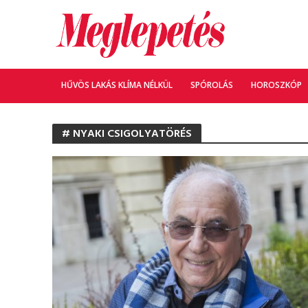
HŰVÖS LAKÁS KLÍMA NÉLKÜL
SPÓROLÁS
HOROSZKÓP
# NYAKI CSIGOLYATÖRÉS