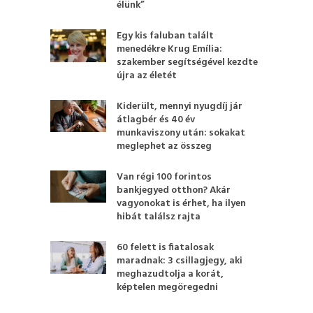
élünk”
Egy kis faluban talált
menedékre Krug Emília:
szakember segítségével kezdte
újra az életét
Kiderült, mennyi nyugdíj jár
átlagbér és 40 év
munkaviszony után: sokakat
meglephet az összeg
Van régi 100 forintos
bankjegyed otthon? Akár
vagyonokat is érhet, ha ilyen
hibát találsz rajta
60 felett is fiatalosak
maradnak: 3 csillagjegy, aki
meghazudtolja a korát,
képtelen megöregedni