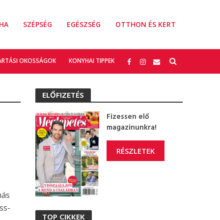
HA
SZÉPSÉG
EGÉSZSÉG
OTTHON ÉS KERT
ARTÁSI OKOSSÁGOK
KONYHAI TIPPEK
ELŐFIZETÉS
Fizessen elő
magazinunkra!
RÉSZLETEK
más
ss-
TOP CIKKEK