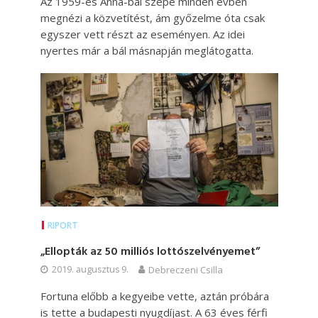
Az 1959-es Anna-bál szépe minden évben
megnézi a közvetítést, ám győzelme óta csak
egyszer vett részt az eseményen. Az idei
nyertes már a bál másnapján meglátogatta.
RIPORT
„Ellopták az 50 milliós lottószelvényemet”
2019. augusztus 9.
Debreczeni Csilla
Fortuna előbb a kegyeibe vette, aztán próbára
is tette a budapesti nyugdíjast. A 63 éves férfi