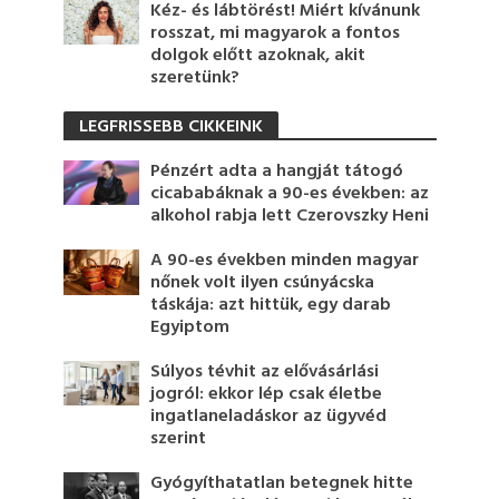
Kéz- és lábtörést! Miért kívánunk
rosszat, mi magyarok a fontos
dolgok előtt azoknak, akit
szeretünk?
LEGFRISSEBB CIKKEINK
Pénzért adta a hangját tátogó
cicababáknak a 90-es években: az
alkohol rabja lett Czerovszky Heni
A 90-es években minden magyar
nőnek volt ilyen csúnyácska
táskája: azt hittük, egy darab
Egyiptom
Súlyos tévhit az elővásárlási
jogról: ekkor lép csak életbe
ingatlaneladáskor az ügyvéd
szerint
Gyógyíthatatlan betegnek hitte