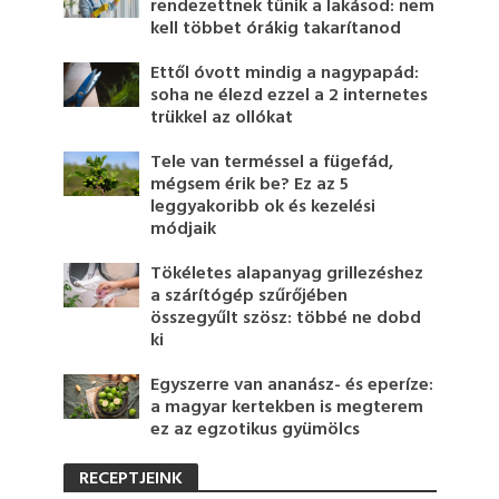
rendezettnek tűnik a lakásod: nem
kell többet órákig takarítanod
Ettől óvott mindig a nagypapád:
soha ne élezd ezzel a 2 internetes
trükkel az ollókat
Tele van terméssel a fügefád,
mégsem érik be? Ez az 5
leggyakoribb ok és kezelési
módjaik
Tökéletes alapanyag grillezéshez
a szárítógép szűrőjében
összegyűlt szösz: többé ne dobd
ki
Egyszerre van ananász- és eperíze:
a magyar kertekben is megterem
ez az egzotikus gyümölcs
RECEPTJEINK