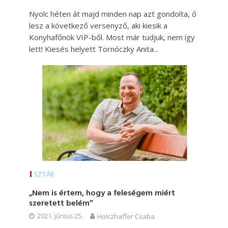
Nyolc héten át majd minden nap azt gondolta, ő
lesz a következő versenyző, aki kiesik a
Konyhafőnök VIP-ből. Most már tudjuk, nem így
lett! Kiesés helyett Tornóczky Anita...
SZTÁR
„Nem is értem, hogy a feleségem miért
szeretett belém”
2021. június 25.
Holczhaffer Csaba