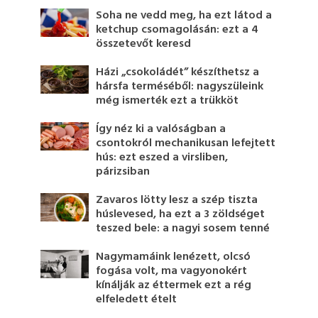
Soha ne vedd meg, ha ezt látod a
ketchup csomagolásán: ezt a 4
összetevőt keresd
Házi „csokoládét” készíthetsz a
hársfa terméséből: nagyszüleink
még ismerték ezt a trükköt
Így néz ki a valóságban a
csontokról mechanikusan lefejtett
hús: ezt eszed a virsliben,
párizsiban
Zavaros lötty lesz a szép tiszta
húslevesed, ha ezt a 3 zöldséget
teszed bele: a nagyi sosem tenné
Nagymamáink lenézett, olcsó
fogása volt, ma vagyonokért
kínálják az éttermek ezt a rég
elfeledett ételt