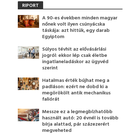
RIPORT
A 90-es években minden magyar
nőnek volt ilyen csúnyácska
táskája: azt hittük, egy darab
Egyiptom
Súlyos tévhit az elővásárlási
jogról: ekkor lép csak életbe
ingatlaneladáskor az ügyvéd
szerint
Hatalmas érték bújhat meg a
padláson: ezért ne dobd ki a
megörökölt antik mechanikus
faliórát
Messze ez a legmegbízhatóbb
használt autó: 20 évnél is tovább
bírja alattad, pár százezerért
megveheted