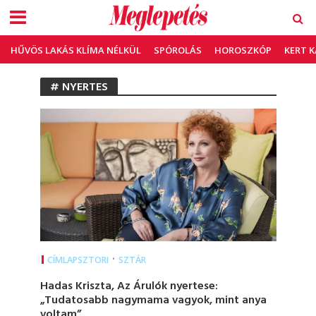
HŰVÖS LAKÁS KLÍMA NÉLKÜL
SPÓROLÁS
HOROSZKÓP
KERT 
# NYERTES
•
CÍMLAPSZTORI
SZTÁR
Hadas Kriszta, Az Árulók nyertese:
„Tudatosabb nagymama vagyok, mint anya
voltam”