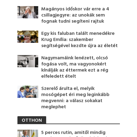
Magányos időskor vár erre a 4
csillagjegyre: az unokák sem
fognak tudni segíteni rajtuk
Egy kis faluban talált menedékre
Krug Emília: szakember
segítségével kezdte újra az életét
Nagymamáink lenézett, olcsó
fogása volt, ma vagyonokért
kínálják az éttermek ezt a rég
elfeledett ételt
Szerelő árulta el, melyik
mosógépet éri meg leginkább
megvenni: a válasz sokakat
meglephet
OTTHON
5 perces rutin, amitől mindig