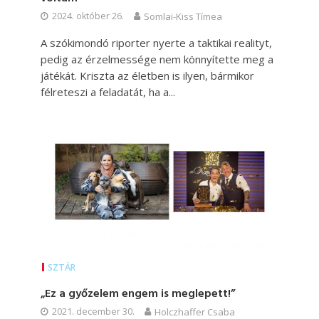
2024. október 26.
Somlai-Kiss Tímea
A szókimondó riporter nyerte a taktikai realityt,
pedig az érzelmessége nem könnyítette meg a
játékát. Kriszta az életben is ilyen, bármikor
félreteszi a feladatát, ha a...
SZTÁR
„Ez a győzelem engem is meglepett!”
2021. december 30.
Holczhaffer Csaba