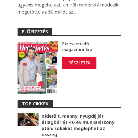
ugyanis megélte azt, amiről mindenki álmodozik:
megütötte az 50 milliót az...
ELŐFIZETÉS
Fizessen elő
magazinunkra!
RÉSZLETEK
TOP CIKKEK
Kiderült, mennyi nyugdíj jár
átlagbér és 40 év munkaviszony
után: sokakat meglephet az
összeg