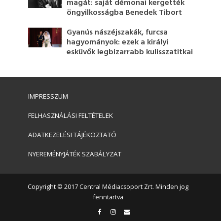
magát: saját démonai kergették
öngyilkosságba Benedek Tibort
Gyanús nászéjszakák, furcsa
hagyományok: ezek a királyi
esküvők legbizarrabb kulisszatitkai
IMPRESSZUM
FELHASZNÁLÁSI FELTÉTELEK
ADATKEZELÉSI TÁJÉKOZTATÓ
NYEREMÉNYJÁTÉK SZABÁLYZAT
Copyright © 2017 Central Médiacsoport Zrt. Minden jog
fenntartva