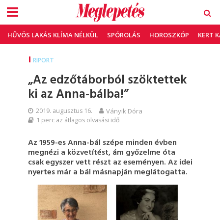
HŰVÖS LAKÁS KLÍMA NÉLKÜL
SPÓROLÁS
HOROSZKÓP
KERT 
RIPORT
„Az edzőtáborból szöktettek
ki az Anna-bálba!”
2019. augusztus 16.
Ványik Dóra
1 perc az átlagos olvasási idő
Az 1959-es Anna-bál szépe minden évben
megnézi a közvetítést, ám győzelme óta
csak egyszer vett részt az eseményen. Az idei
nyertes már a bál másnapján meglátogatta.