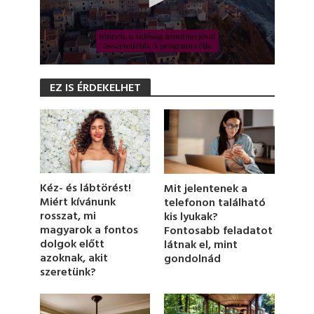
0
s
EZ IS ÉRDEKELHET
e
c
o
n
d
s
o
f
1
Kéz- és lábtörést!
Mit jelentenek a
m
Miért kívánunk
telefonon található
i
rosszat, mi
kis lyukak?
n
u
magyarok a fontos
Fontosabb feladatot
t
dolgok előtt
látnak el, mint
e
azoknak, akit
gondolnád
,
szeretünk?
1
9
s
e