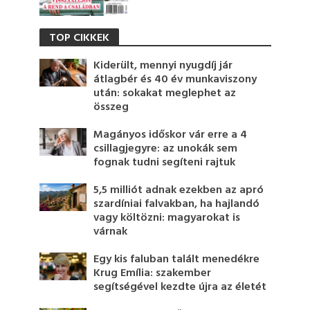
TOP CIKKEK
Kiderült, mennyi nyugdíj jár
átlagbér és 40 év munkaviszony
után: sokakat meglephet az
összeg
Magányos időskor vár erre a 4
csillagjegyre: az unokák sem
fognak tudni segíteni rajtuk
5,5 milliót adnak ezekben az apró
szardíniai falvakban, ha hajlandó
vagy költözni: magyarokat is
várnak
Egy kis faluban talált menedékre
Krug Emília: szakember
segítségével kezdte újra az életét