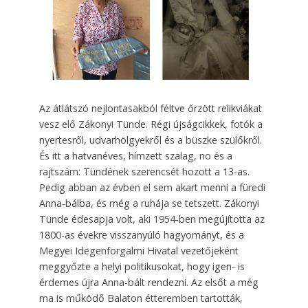
Az átlátszó nejlontasakból féltve őrzött relikviákat
vesz elő Zákonyi Tünde. Régi újságcikkek, fotók a
nyertesről, udvarhölgyekről és a büszke szülőkről.
És itt a hatvanéves, hímzett szalag, no és a
rajtszám: Tündének szerencsét hozott a 13-as.
Pedig abban az évben el sem akart menni a füredi
Anna-bálba, és még a ruhája se tetszett. Zákonyi
Tünde édesapja volt, aki 1954-ben megújította az
1800-as évekre visszanyúló hagyományt, és a
Megyei Idegenforgalmi Hivatal vezetőjeként
meggyőzte a helyi politikusokat, hogy igen- is
érdemes újra Anna-bált rendezni. Az elsőt a még
ma is működő Balaton étteremben tartották,