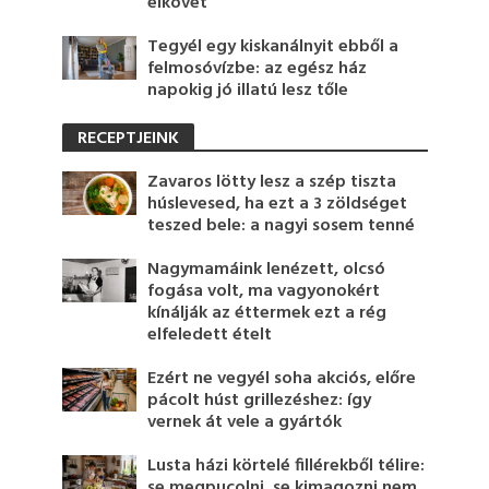
elkövet
Tegyél egy kiskanálnyit ebből a
felmosóvízbe: az egész ház
napokig jó illatú lesz tőle
RECEPTJEINK
Zavaros lötty lesz a szép tiszta
húslevesed, ha ezt a 3 zöldséget
teszed bele: a nagyi sosem tenné
Nagymamáink lenézett, olcsó
fogása volt, ma vagyonokért
kínálják az éttermek ezt a rég
elfeledett ételt
Ezért ne vegyél soha akciós, előre
pácolt húst grillezéshez: így
vernek át vele a gyártók
Lusta házi körtelé fillérekből télire:
se megpucolni, se kimagozni nem