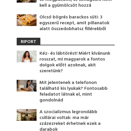
kell a gyümölcsöt hozzá
Olcsó bögrés barackos süti: 3
egyszerű recept, amit pillanatok
alatt összedobhatsz fillérekből
RIPORT
Kéz- és lábtörést! Miért kívánunk
rosszat, mi magyarok a fontos
dolgok előtt azoknak, akit
szeretünk?
Mit jelentenek a telefonon
található kis lyukak? Fontosabb
feladatot látnak el, mint
gondolnád
A szocializmus legrondább
csillárai voltak: ma már
százezreket érhetnek ezek a
darabok