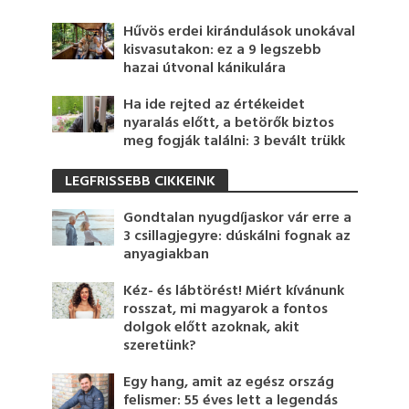
Hűvös erdei kirándulások unokával
kisvasutakon: ez a 9 legszebb
hazai útvonal kánikulára
Ha ide rejted az értékeidet
nyaralás előtt, a betörők biztos
meg fogják találni: 3 bevált trükk
LEGFRISSEBB CIKKEINK
Gondtalan nyugdíjaskor vár erre a
3 csillagjegyre: dúskálni fognak az
anyagiakban
Kéz- és lábtörést! Miért kívánunk
rosszat, mi magyarok a fontos
dolgok előtt azoknak, akit
szeretünk?
Egy hang, amit az egész ország
felismer: 55 éves lett a legendás