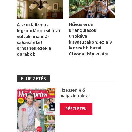
c
o
n
d
s
Hűvös erdei
A szocializmus
kirándulások
legrondább csillárai
unokával
voltak: ma már
kisvasutakon: ez a 9
százezreket
legszebb hazai
érhetnek ezek a
útvonal kánikulára
darabok
ELŐFIZETÉS
Fizessen elő
magazinunkra!
RÉSZLETEK