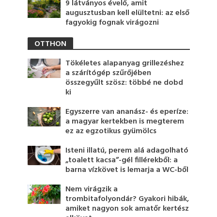
9 látványos évelő, amit
augusztusban kell elültetni: az első
fagyokig fognak virágozni
OTTHON
Tökéletes alapanyag grillezéshez
a szárítógép szűrőjében
összegyűlt szösz: többé ne dobd
ki
Egyszerre van ananász- és eperíze:
a magyar kertekben is megterem
ez az egzotikus gyümölcs
Isteni illatú, perem alá adagolható
„toalett kacsa”-gél fillérekből: a
barna vízkövet is lemarja a WC-ből
Nem virágzik a
trombitafolyondár? Gyakori hibák,
amiket nagyon sok amatőr kertész