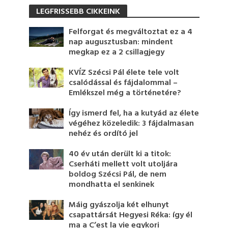
LEGFRISSEBB CIKKEINK
Felforgat és megváltoztat ez a 4
nap augusztusban: mindent
megkap ez a 2 csillagjegy
KVÍZ Szécsi Pál élete tele volt
csalódással és fájdalommal –
Emlékszel még a történetére?
Így ismerd fel, ha a kutyád az élete
végéhez közeledik: 3 fájdalmasan
nehéz és ordító jel
40 év után derült ki a titok:
Cserháti mellett volt utoljára
boldog Szécsi Pál, de nem
mondhatta el senkinek
Máig gyászolja két elhunyt
csapattársát Hegyesi Réka: így él
ma a C’est la vie egykori