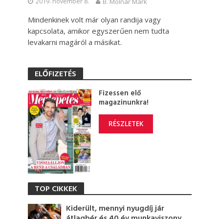
2019. november 8.
B. Molnár Márk
Mindenkinek volt már olyan randija vagy
kapcsolata, amikor egyszerűen nem tudta
levakarni magáról a másikat.
ELŐFIZETÉS
Fizessen elő
magazinunkra!
RÉSZLETEK
TOP CIKKEK
Kiderült, mennyi nyugdíj jár
átlagbér és 40 év munkaviszony