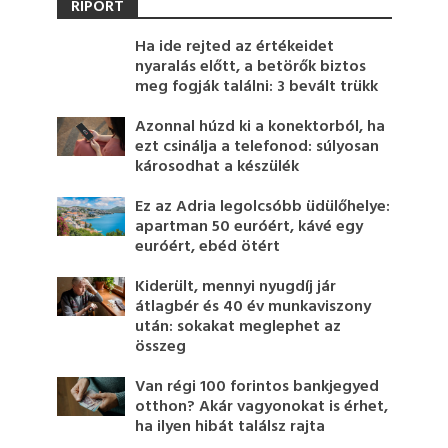
RIPORT
Ha ide rejted az értékeidet
nyaralás előtt, a betörők biztos
meg fogják találni: 3 bevált trükk
Azonnal húzd ki a konektorból, ha
ezt csinálja a telefonod: súlyosan
károsodhat a készülék
Ez az Adria legolcsóbb üdülőhelye:
apartman 50 euróért, kávé egy
euróért, ebéd ötért
Kiderült, mennyi nyugdíj jár
átlagbér és 40 év munkaviszony
után: sokakat meglephet az
összeg
Van régi 100 forintos bankjegyed
otthon? Akár vagyonokat is érhet,
ha ilyen hibát találsz rajta