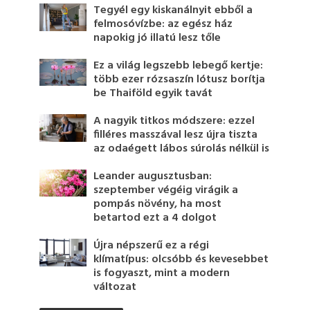
Tegyél egy kiskanálnyit ebből a
felmosóvízbe: az egész ház
napokig jó illatú lesz tőle
Ez a világ legszebb lebegő kertje:
több ezer rózsaszín lótusz borítja
be Thaiföld egyik tavát
A nagyik titkos módszere: ezzel
filléres masszával lesz újra tiszta
az odaégett lábos súrolás nélkül is
Leander augusztusban:
szeptember végéig virágik a
pompás növény, ha most
betartod ezt a 4 dolgot
Újra népszerű ez a régi
klímatípus: olcsóbb és kevesebbet
is fogyaszt, mint a modern
változat