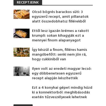
RECEPTJEINK
Olcsó bögrés barackos süti: 3
egyszerű recept, amit pillanatok
alatt összedobhatsz fillérekből
Ettől lesz igazán krémes a rakott
krumpli: sokan kihagyják ezt a
mennyei finom alapanyagot
Így készül a finom, filléres hamis
mangóbefőtt: senki nem jön rá,
hogy cukkiniből van
Ilyen volt az eredeti magyar lecsó:
egy döbbenetesen egyszerű
recept alapján készítették
Ezt a 4 konyhai gépet mindig húzd
ki a konnektorból: meghibásodás
esetén tűzveszélyesek lehetnek