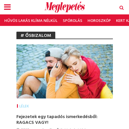
HŰVÖS LAKÁS KLÍMA NÉLKÜL
SPÓROLÁS
HOROSZKÓP
KERT 
# ŐSBIZALOM
LÉLEK
Fejezetek egy tapadós ismerkedésből:
RAGACS VAGY!