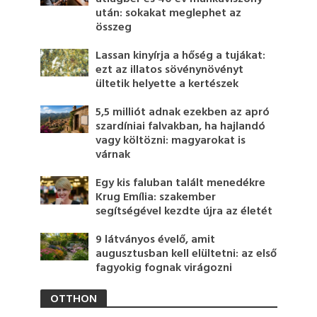
után: sokakat meglephet az
összeg
Lassan kinyírja a hőség a tujákat:
ezt az illatos sövénynövényt
ültetik helyette a kertészek
5,5 milliót adnak ezekben az apró
szardíniai falvakban, ha hajlandó
vagy költözni: magyarokat is
várnak
Egy kis faluban talált menedékre
Krug Emília: szakember
segítségével kezdte újra az életét
9 látványos évelő, amit
augusztusban kell elültetni: az első
fagyokig fognak virágozni
OTTHON