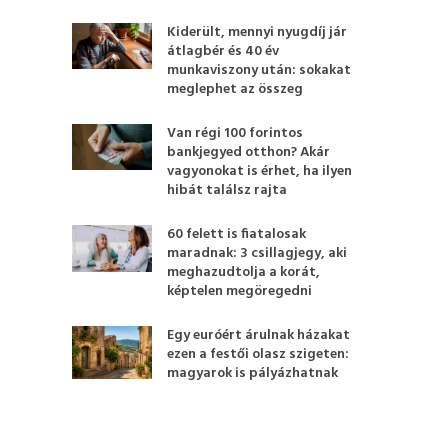
Kiderült, mennyi nyugdíj jár
átlagbér és 40 év
munkaviszony után: sokakat
meglephet az összeg
Van régi 100 forintos
bankjegyed otthon? Akár
vagyonokat is érhet, ha ilyen
hibát találsz rajta
60 felett is fiatalosak
maradnak: 3 csillagjegy, aki
meghazudtolja a korát,
képtelen megöregedni
Egy euróért árulnak házakat
ezen a festői olasz szigeten:
magyarok is pályázhatnak