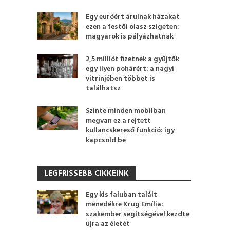
Egy euróért árulnak házakat
ezen a festői olasz szigeten:
magyarok is pályázhatnak
2,5 milliót fizetnek a gyűjtők
egy ilyen pohárért: a nagyi
vitrinjében többet is
találhatsz
Szinte minden mobilban
megvan ez a rejtett
kullancskereső funkció: így
kapcsold be
LEGFRISSEBB CIKKEINK
Egy kis faluban talált
menedékre Krug Emília:
szakember segítségével kezdte
újra az életét