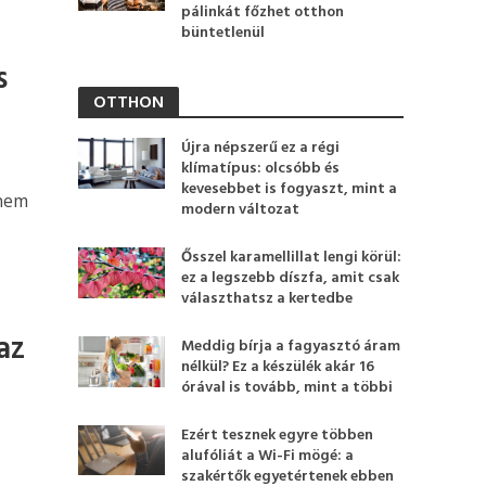
pálinkát főzhet otthon
büntetlenül
s
OTTHON
Újra népszerű ez a régi
klímatípus: olcsóbb és
kevesebbet is fogyaszt, mint a
 nem
modern változat
Ősszel karamellillat lengi körül:
ez a legszebb díszfa, amit csak
választhatsz a kertedbe
az
Meddig bírja a fagyasztó áram
nélkül? Ez a készülék akár 16
órával is tovább, mint a többi
Ezért tesznek egyre többen
alufóliát a Wi-Fi mögé: a
szakértők egyetértenek ebben