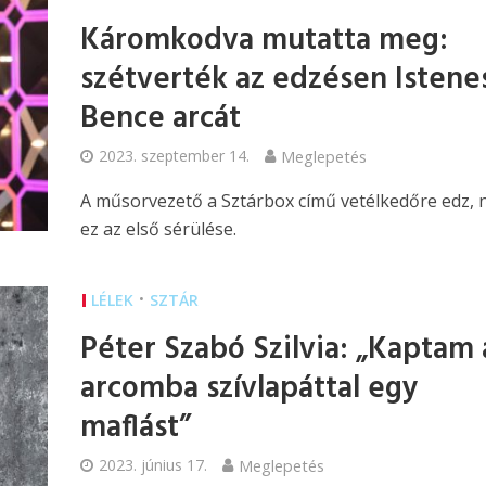
Káromkodva mutatta meg:
szétverték az edzésen Istene
Bence arcát
2023. szeptember 14.
Meglepetés
A műsorvezető a Sztárbox című vetélkedőre edz,
ez az első sérülése.
•
LÉLEK
SZTÁR
Péter Szabó Szilvia: „Kaptam 
arcomba szívlapáttal egy
maflást”
2023. június 17.
Meglepetés