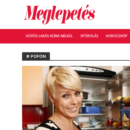
HŰVÖS LAKÁS KLÍMA NÉLKÜL
SPÓROLÁS
HOROSZKÓP
# POFON