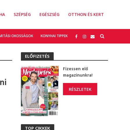
HA
SZÉPSÉG
EGÉSZSÉG
OTTHON ÉS KERT
ARTÁSI OKOSSÁGOK
KONYHAI TIPPEK
ELŐFIZETÉS
Fizessen elő
magazinunkra!
ni
RÉSZLETEK
TOP CIKKEK