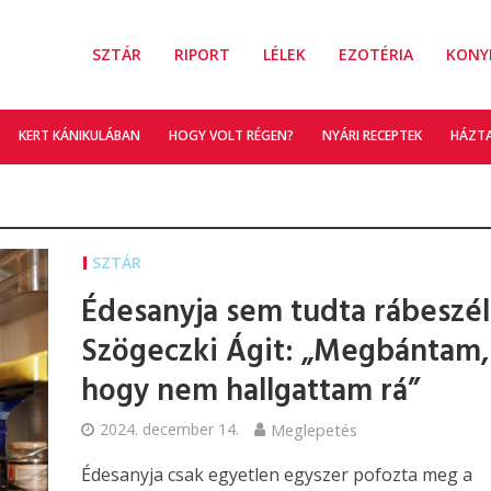
SZTÁR
RIPORT
LÉLEK
EZOTÉRIA
KONY
KERT KÁNIKULÁBAN
HOGY VOLT RÉGEN?
NYÁRI RECEPTEK
HÁZT
SZTÁR
Édesanyja sem tudta rábeszél
Szögeczki Ágit: „Megbántam,
hogy nem hallgattam rá”
2024. december 14.
Meglepetés
Édesanyja csak egyetlen egyszer pofozta meg a