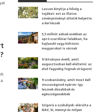
yai
Lassan kinyírja a hőség a
tujákat: ezt az illatos
sövénynövényt ültetik helyette
a kertészek
5,5 milliót adnak ezekben az
apró szardíniai falakban, ha
rt
hajlandó vagy költözni:
magyarokat is várnak
t?
9 látványos évelő, amit
augusztusban kell elültetni: az
első fagyokig fognak virágozni
ok
9 szobanövény, amit most kell
 a
visszavágnod nyáron: így
lesznek dúsabbak és
egészségesebbek
Szigorú a szabályok: elárulta a
NAV, ki, mennyi és milyen