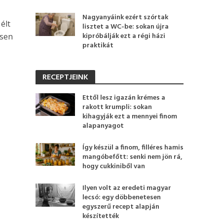
Nagyanyáink ezért szórtak
élt
lisztet a WC-be: sokan újra
kipróbálják ezt a régi házi
ösen
praktikát
RECEPTJEINK
Ettől lesz igazán krémes a
rakott krumpli: sokan
kihagyják ezt a mennyei finom
alapanyagot
Így készül a finom, filléres hamis
mangóbefőtt: senki nem jön rá,
hogy cukkiniből van
Ilyen volt az eredeti magyar
lecsó: egy döbbenetesen
egyszerű recept alapján
készítették