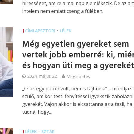
hírességet, amire a mai napig emlékszik. De az an
intelem nem emiatt cseng a fülében.
•
CÍMLAPSZTORI
LÉLEK
Még egyetlen gyereket sem
vertek jobb emberré: ki, mié
és hogyan üti meg a gyereké
2024. május 22.
Meglepetés
„Csak egy pofon volt, nem is fájt neki” – mondja s
szülő, amikor testi fenyítéssel igyekszik zabolázni
gyerekét. Vajon akkor is elcsattanna az a tasli, ha
tudná, hogy...
•
LÉLEK
SZTÁR