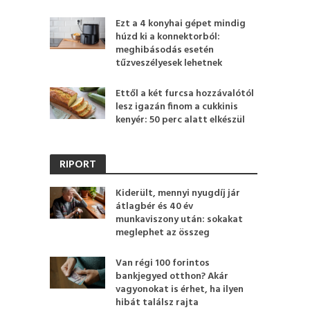
Ezt a 4 konyhai gépet mindig
húzd ki a konnektorból:
meghibásodás esetén
tűzveszélyesek lehetnek
Ettől a két furcsa hozzávalótól
lesz igazán finom a cukkinis
kenyér: 50 perc alatt elkészül
RIPORT
Kiderült, mennyi nyugdíj jár
átlagbér és 40 év
munkaviszony után: sokakat
meglephet az összeg
Van régi 100 forintos
bankjegyed otthon? Akár
vagyonokat is érhet, ha ilyen
hibát találsz rajta