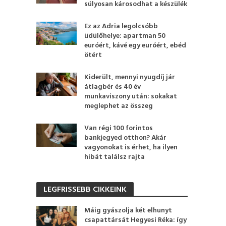
súlyosan károsodhat a készülék
Ez az Adria legolcsóbb
üdülőhelye: apartman 50
euróért, kávé egy euróért, ebéd
ötért
Kiderült, mennyi nyugdíj jár
átlagbér és 40 év
munkaviszony után: sokakat
meglephet az összeg
Van régi 100 forintos
bankjegyed otthon? Akár
vagyonokat is érhet, ha ilyen
hibát találsz rajta
LEGFRISSEBB CIKKEINK
Máig gyászolja két elhunyt
csapattársát Hegyesi Réka: így