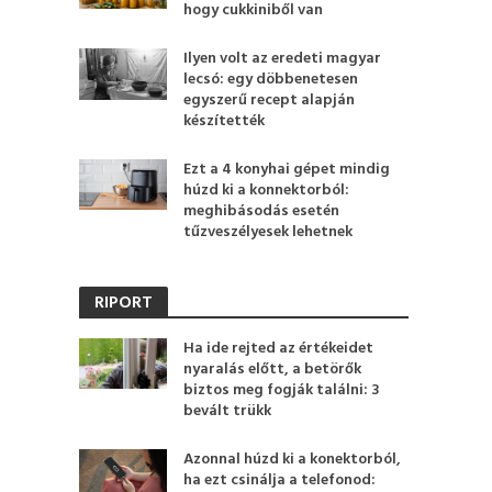
hogy cukkiniből van
Ilyen volt az eredeti magyar
lecsó: egy döbbenetesen
egyszerű recept alapján
készítették
Ezt a 4 konyhai gépet mindig
húzd ki a konnektorból:
meghibásodás esetén
tűzveszélyesek lehetnek
RIPORT
Ha ide rejted az értékeidet
nyaralás előtt, a betörők
biztos meg fogják találni: 3
bevált trükk
Azonnal húzd ki a konektorból,
ha ezt csinálja a telefonod: