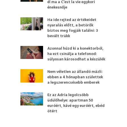
él ma a C’est la vie egykori
énekesnője
Ha ide rejted az értékeidet
nyaralás előtt, a betörők
biztos meg fogják találni: 3
bevált trükk
Azonnal húzd ki a konektorból,
ha ezt csinálja a telefonod:
súlyosan károsodhat a készülék
Nem véletlen az állandó mázli:
ebben a 4 hónapban születtek
a legszerencsésebb emberek
Ez az Adria legolcsóbb
üdülőhelye: apartman 50
euróért, kávé egy euróért, ebéd
ötért