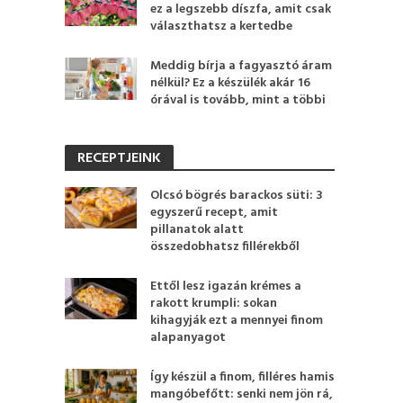
ez a legszebb díszfa, amit csak
választhatsz a kertedbe
Meddig bírja a fagyasztó áram
nélkül? Ez a készülék akár 16
órával is tovább, mint a többi
RECEPTJEINK
Olcsó bögrés barackos süti: 3
egyszerű recept, amit
pillanatok alatt
összedobhatsz fillérekből
Ettől lesz igazán krémes a
rakott krumpli: sokan
kihagyják ezt a mennyei finom
alapanyagot
Így készül a finom, filléres hamis
mangóbefőtt: senki nem jön rá,