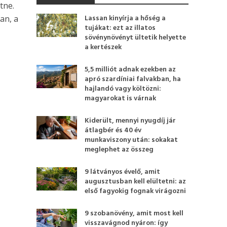
tne.
Lassan kinyírja a hőség a
an, a
tujákat: ezt az illatos
sövénynövényt ültetik helyette
a kertészek
5,5 milliót adnak ezekben az
apró szardíniai falvakban, ha
hajlandó vagy költözni:
magyarokat is várnak
Kiderült, mennyi nyugdíj jár
átlagbér és 40 év
munkaviszony után: sokakat
meglephet az összeg
9 látványos évelő, amit
augusztusban kell elültetni: az
első fagyokig fognak virágozni
9 szobanövény, amit most kell
visszavágnod nyáron: így