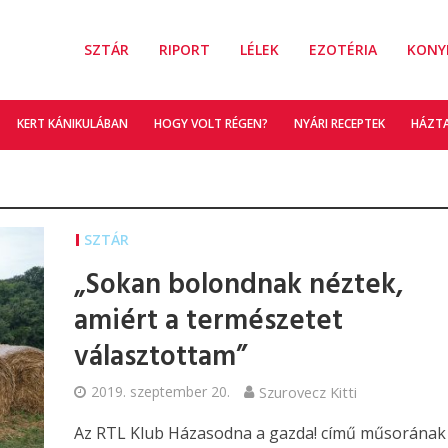
SZTÁR
RIPORT
LÉLEK
EZOTÉRIA
KONY
KERT KÁNIKULÁBAN
HOGY VOLT RÉGEN?
NYÁRI RECEPTEK
HÁZT
SZTÁR
„Sokan bolondnak néztek,
amiért a természetet
választottam”
2019. szeptember 20.
Szurovecz Kitti
Az RTL Klub Házasodna a gazda! című műsorának