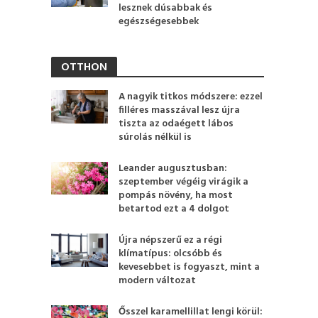
lesznek dúsabbak és
egészségesebbek
OTTHON
A nagyik titkos módszere: ezzel
filléres masszával lesz újra
tiszta az odaégett lábos
súrolás nélkül is
Leander augusztusban:
szeptember végéig virágik a
pompás növény, ha most
betartod ezt a 4 dolgot
Újra népszerű ez a régi
klímatípus: olcsóbb és
kevesebbet is fogyaszt, mint a
modern változat
Ősszel karamellillat lengi körül: