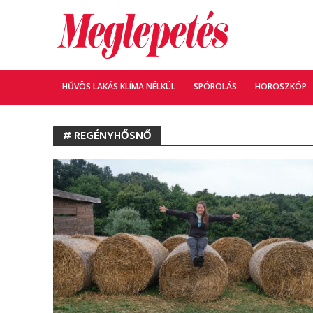
HŰVÖS LAKÁS KLÍMA NÉLKÜL
SPÓROLÁS
HOROSZKÓP
# REGÉNYHŐSNŐ