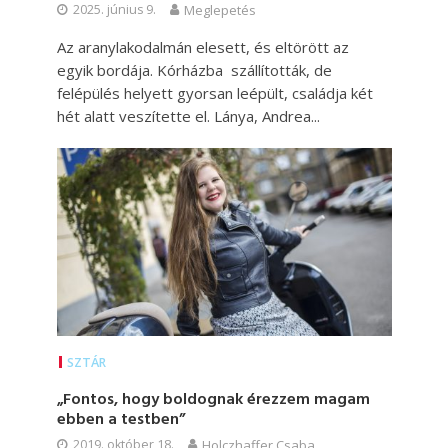
2025. június 9.
Meglepetés
Az aranylakodalmán elesett, és eltörött az
egyik bordája. Kórházba szállították, de
felépülés helyett gyorsan leépült, családja két
hét alatt veszítette el. Lánya, Andrea...
SZTÁR
„Fontos, hogy boldognak érezzem magam
ebben a testben”
2019. október 18.
Holczhaffer Csaba