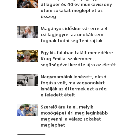
átlagbér és 40 év munkaviszony
után: sokakat meglephet az
összeg
Magányos időskor vár erre a 4
csillagjegyre: az unokák sem
fognak tudni segíteni rajtuk
Egy kis faluban talált menedékre
Krug Emília: szakember
segítségével kezdte újra az életét
Nagymamáink lenézett, olcsó
fogása volt, ma vagyonokért
kínálják az éttermek ezt a rég
elfeledett ételt
Szerelő árulta el, melyik
mosógépet éri meg leginkább
megvenni: a válasz sokakat
meglephet