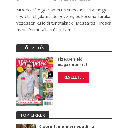
Mi vesz rá egy elismert színésznőt arra, hogy
ügyfélszolgálatnál dolgozzon, és kocsma-túrákat
vezessen külföldi turistáknak? Mészáros Piroska
őszintén mesél arról, milyen...
ELŐFIZETÉS
Fizessen elő
magazinunkra!
RÉSZLETEK
TOP CIKKEK
Kiderült, mennyi nyugdíj jár