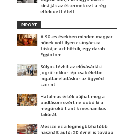
kínálják az éttermek ezt a rég
elfeledett ételt
RIPORT
A 90-es években minden magyar
nőnek volt ilyen csúnyácska
táskája: azt hittük, egy darab
Egyiptom
Súlyos tévhit az elővásárlási
jogról: ekkor lép csak életbe
ingatlaneladáskor az ügyvéd
szerint
Hatalmas érték bújhat meg a
padláson: ezért ne dobd ki a
megörökölt antik mechanikus
faliórát
Messze ez a legmegbízhatóbb
használt autó: 20 évnél is tovább