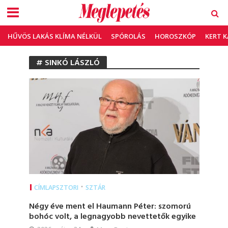
HŰVÖS LAKÁS KLÍMA NÉLKÜL
SPÓROLÁS
HOROSZKÓP
KERT 
# SINKÓ LÁSZLÓ
•
CÍMLAPSZTORI
SZTÁR
Négy éve ment el Haumann Péter: szomorú
bohóc volt, a legnagyobb nevettetők egyike