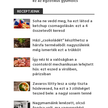
ez az egzotikus gyümölcs
RECEPTJEINK
Soha ne vedd meg, ha ezt látod a
ketchup csomagolásán: ezt a 4
összetevőt keresd
Házi „csokoládét” készíthetsz a
hársfa terméséből: nagyszüleink
még ismerték ezt a trükköt
Így néz ki a valóságban a
csontokról mechanikusan lefejtett
hús: ezt eszed a virsliben,
párizsiban
Zavaros lötty lesz a szép tiszta
húslevesed, ha ezt a 3 zöldséget
teszed bele: a nagyi sosem tenné
Nagymamáink lenézett, olcsó
fogása volt, ma vagyonokért