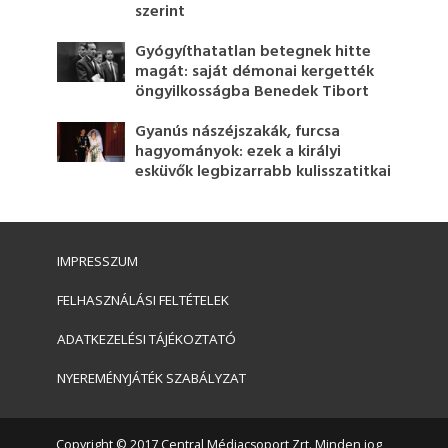
szerint
Gyógyíthatatlan betegnek hitte
magát: saját démonai kergették
öngyilkosságba Benedek Tibort
Gyanús nászéjszakák, furcsa
hagyományok: ezek a királyi
esküvők legbizarrabb kulisszatitkai
IMPRESSZUM
FELHASZNÁLÁSI FELTÉTELEK
ADATKEZELÉSI TÁJÉKOZTATÓ
NYEREMÉNYJÁTÉK SZABÁLYZAT
Copyright © 2017 Central Médiacsoport Zrt. Minden jog