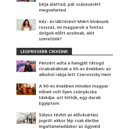
bírja alattad, pár százezerért
megveheted
Kéz- és lábtörést! Miért kívánunk
rosszat, mi magyarok a fontos
dolgok előtt azoknak, akit
szeretünk?
LEGFRISSEBB CIKKEINK
Pénzért adta a hangját tátogó
cicababáknak a 90-es években: az
alkohol rabja lett Czerovszky Heni
A 90-es években minden magyar
nőnek volt ilyen csúnyácska
táskája: azt hittük, egy darab
Egyiptom
Súlyos tévhit az elővásárlási
jogról: ekkor lép csak életbe
ingatlaneladáskor az ügyvéd