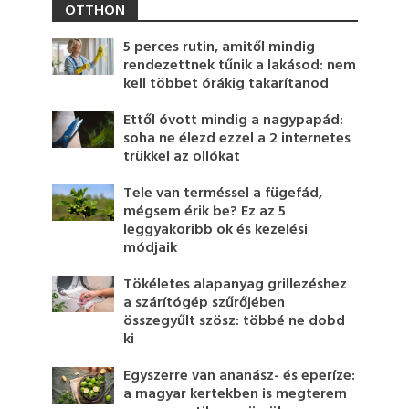
OTTHON
5 perces rutin, amitől mindig
rendezettnek tűnik a lakásod: nem
kell többet órákig takarítanod
Ettől óvott mindig a nagypapád:
soha ne élezd ezzel a 2 internetes
trükkel az ollókat
Tele van terméssel a fügefád,
mégsem érik be? Ez az 5
leggyakoribb ok és kezelési
módjaik
Tökéletes alapanyag grillezéshez
a szárítógép szűrőjében
összegyűlt szösz: többé ne dobd
ki
Egyszerre van ananász- és eperíze:
a magyar kertekben is megterem