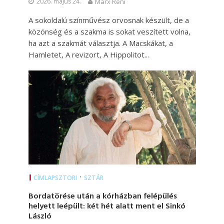
2026. május 24.
Marx Reni
A sokoldalú színművész orvosnak készült, de a
közönség és a szakma is sokat veszített volna,
ha azt a szakmát választja. A Macskákat, a
Hamletet, A revizort, A Hippolitot...
•
CÍMLAPSZTORI
SZTÁR
Bordatörése után a kórházban felépülés
helyett leépült: két hét alatt ment el Sinkó
László