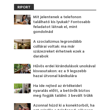
RIPORT
Mit jelentenek a telefonon
található kis lyukak? Fontosabb
feladatot látnak el, mint
gondolnád
A szocializmus legrondább
csillárai voltak: ma már
százezreket érhetnek ezek a
darabok
Hűvös erdei kirándulások unokával
kisvasutakon: ez a 9 legszebb
hazai útvonal kánikulára
Ha ide rejted az értékeidet
nyaralás előtt, a betörők biztos
meg fogják találni: 3 bevált trükk
Azonnal húzd ki a konektorból, ha