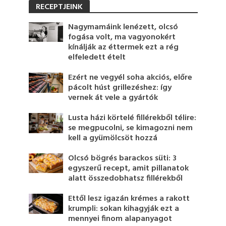
RECEPTJEINK
Nagymamáink lenézett, olcsó
fogása volt, ma vagyonokért
kínálják az éttermek ezt a rég
elfeledett ételt
Ezért ne vegyél soha akciós, előre
pácolt húst grillezéshez: így
vernek át vele a gyártók
Lusta házi körtelé fillérekből télire:
se megpucolni, se kimagozni nem
kell a gyümölcsöt hozzá
Olcsó bögrés barackos süti: 3
egyszerű recept, amit pillanatok
alatt összedobhatsz fillérekből
Ettől lesz igazán krémes a rakott
krumpli: sokan kihagyják ezt a
mennyei finom alapanyagot