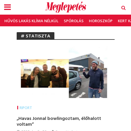
HŰVÖS LAKÁS KLÍMA NÉLKÜL
SPÓROLÁS
HOROSZKÓP
KERT 
# STATISZTA
RIPORT
„Havas Jonnal bowlingoztam, élőhalott
voltam”