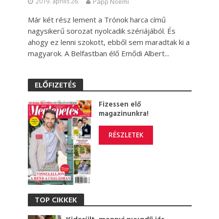
2019. április 26.
Papp Noémi
Már két rész lement a Trónok harca című
nagysikerű sorozat nyolcadik szériájából. És
ahogy ez lenni szokott, ebből sem maradtak ki a
magyarok. A Belfastban élő Emődi Albert...
ELŐFIZETÉS
Fizessen elő
magazinunkra!
RÉSZLETEK
TOP CIKKEK