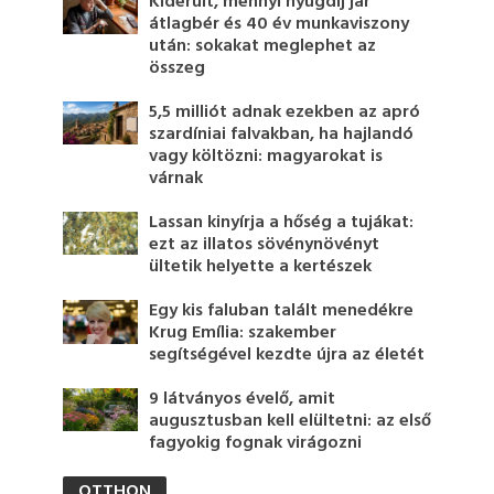
Kiderült, mennyi nyugdíj jár
átlagbér és 40 év munkaviszony
után: sokakat meglephet az
összeg
5,5 milliót adnak ezekben az apró
szardíniai falvakban, ha hajlandó
vagy költözni: magyarokat is
várnak
Lassan kinyírja a hőség a tujákat:
ezt az illatos sövénynövényt
ültetik helyette a kertészek
Egy kis faluban talált menedékre
Krug Emília: szakember
segítségével kezdte újra az életét
9 látványos évelő, amit
augusztusban kell elültetni: az első
fagyokig fognak virágozni
OTTHON