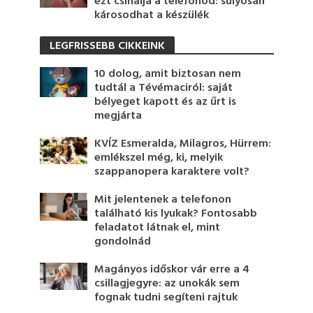
ezt csinálja a telefonod: súlyosan
károsodhat a készülék
LEGFRISSEBB CIKKEINK
10 dolog, amit biztosan nem
tudtál a Tévémaciról: saját
bélyeget kapott és az űrt is
megjárta
KVÍZ Esmeralda, Milagros, Hürrem:
emlékszel még, ki, melyik
szappanopera karaktere volt?
Mit jelentenek a telefonon
található kis lyukak? Fontosabb
feladatot látnak el, mint
gondolnád
Magányos időskor vár erre a 4
csillagjegyre: az unokák sem
fognak tudni segíteni rajtuk