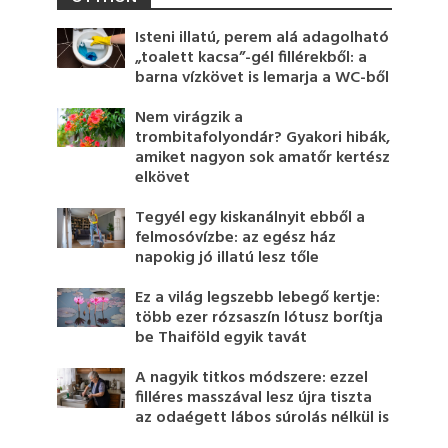
Isteni illatú, perem alá adagolható
„toalett kacsa”-gél fillérekből: a
barna vízkövet is lemarja a WC-ből
Nem virágzik a
trombitafolyondár? Gyakori hibák,
amiket nagyon sok amatőr kertész
elkövet
Tegyél egy kiskanálnyit ebből a
felmosóvízbe: az egész ház
napokig jó illatú lesz tőle
Ez a világ legszebb lebegő kertje:
több ezer rózsaszín lótusz borítja
be Thaiföld egyik tavát
A nagyik titkos módszere: ezzel
filléres masszával lesz újra tiszta
az odaégett lábos súrolás nélkül is