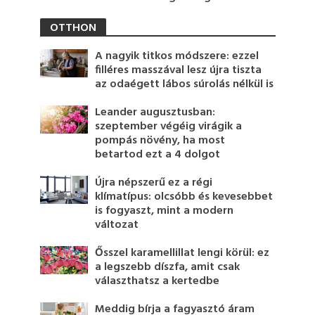
OTTHON
A nagyik titkos módszere: ezzel
filléres masszával lesz újra tiszta
az odaégett lábos súrolás nélkül is
Leander augusztusban:
szeptember végéig virágik a
pompás növény, ha most
betartod ezt a 4 dolgot
Újra népszerű ez a régi
klímatípus: olcsóbb és kevesebbet
is fogyaszt, mint a modern
változat
Ősszel karamellillat lengi körül: ez
a legszebb díszfa, amit csak
választhatsz a kertedbe
Meddig bírja a fagyasztó áram