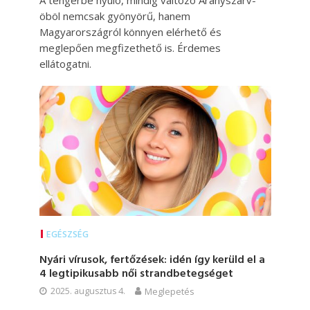
A tengerbe nyúló, mindig változó Aranyszarv-
öböl nemcsak gyönyörű, hanem
Magyarországról könnyen elérhető és
meglepően megfizethető is. Érdemes
ellátogatni.
EGÉSZSÉG
Nyári vírusok, fertőzések: idén így kerüld el a
4 legtipikusabb női strandbetegséget
2025. augusztus 4.
Meglepetés