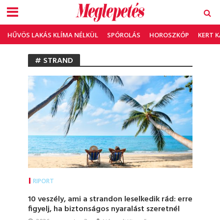
HŰVÖS LAKÁS KLÍMA NÉLKÜL
SPÓROLÁS
HOROSZKÓP
KERT 
# STRAND
RIPORT
10 veszély, ami a strandon leselkedik rád: erre
figyelj, ha biztonságos nyaralást szeretnél