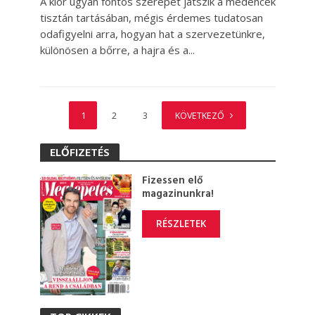
A klór ugyan fontos szerepet játszik a medencék
tisztán tartásában, mégis érdemes tudatosan
odafigyelni arra, hogyan hat a szervezetünkre,
különösen a bőrre, a hajra és a...
1
2
3
KÖVETKEZŐ
ELŐFIZETÉS
Fizessen elő
magazinunkra!
RÉSZLETEK