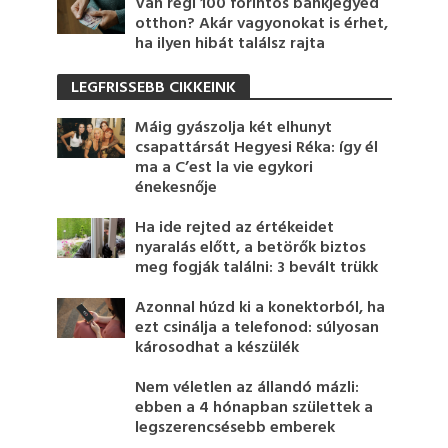
Van régi 100 forintos bankjegyed
otthon? Akár vagyonokat is érhet,
ha ilyen hibát találsz rajta
LEGFRISSEBB CIKKEINK
Máig gyászolja két elhunyt
csapattársát Hegyesi Réka: így él
ma a C’est la vie egykori
énekesnője
Ha ide rejted az értékeidet
nyaralás előtt, a betörők biztos
meg fogják találni: 3 bevált trükk
Azonnal húzd ki a konektorból, ha
ezt csinálja a telefonod: súlyosan
károsodhat a készülék
Nem véletlen az állandó mázli:
ebben a 4 hónapban születtek a
legszerencsésebb emberek