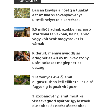
TOP CIKKEK
Lassan kinyírja a hőség a tujákat:
ezt az illatos sövénynövényt
ültetik helyette a kertészek
5,5 milliót adnak ezekben az apró
szardíniai falvakban, ha hajlandó
vagy költözni: magyarokat is
várnak
Kiderült, mennyi nyugdíj jár
átlagbér és 40 év munkaviszony
után: sokakat meglephet az
összeg
9 látványos évelő, amit
augusztusban kell elültetni: az első
fagyokig fognak virágozni
9 szobanövény, amit most kell
visszavágnod nyáron: így lesznek
dúsabbak és egészségesebbek