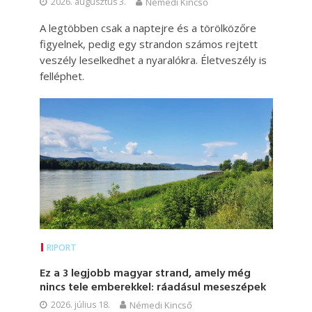
2026. augusztus 3.
Némedi Kincső
A legtöbben csak a naptejre és a törölközőre
figyelnek, pedig egy strandon számos rejtett
veszély leselkedhet a nyaralókra. Életveszély is
felléphet.
RIPORT
Ez a 3 legjobb magyar strand, amely még
nincs tele emberekkel: ráadásul meseszépek
2026. július 18.
Némedi Kincső