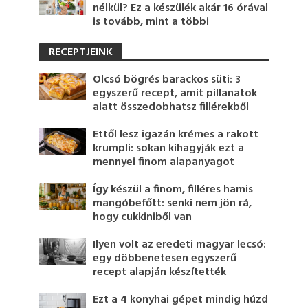
nélkül? Ez a készülék akár 16 órával
is tovább, mint a többi
RECEPTJEINK
Olcsó bögrés barackos süti: 3
egyszerű recept, amit pillanatok
alatt összedobhatsz fillérekből
Ettől lesz igazán krémes a rakott
krumpli: sokan kihagyják ezt a
mennyei finom alapanyagot
Így készül a finom, filléres hamis
mangóbefőtt: senki nem jön rá,
hogy cukkiniből van
Ilyen volt az eredeti magyar lecsó:
egy döbbenetesen egyszerű
recept alapján készítették
Ezt a 4 konyhai gépet mindig húzd