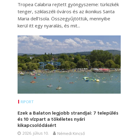
Tropea Calabria rejtett gyöngyszeme: türkizkék
tenger, sziklaszéli óváros és az ikonikus Santa
Maria dell’Isola. Összegyűjtöttük, mennyibe
kerül itt egy nyaralás, és mit...
RIPORT
Ezek a Balaton legjobb strandjai: 7 település
és 10 vízpart a tökéletes nyári
kikapcsolódásért
2026. július 10.
Némedi Kincső