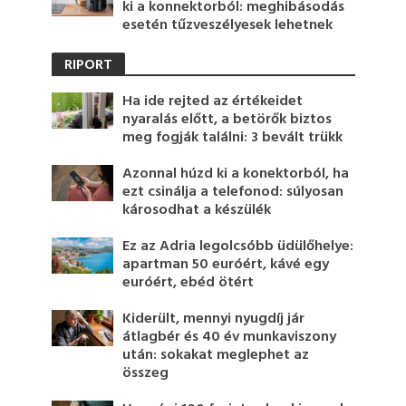
ki a konnektorból: meghibásodás
esetén tűzveszélyesek lehetnek
RIPORT
Ha ide rejted az értékeidet
nyaralás előtt, a betörők biztos
meg fogják találni: 3 bevált trükk
Azonnal húzd ki a konektorból, ha
ezt csinálja a telefonod: súlyosan
károsodhat a készülék
Ez az Adria legolcsóbb üdülőhelye:
apartman 50 euróért, kávé egy
euróért, ebéd ötért
Kiderült, mennyi nyugdíj jár
átlagbér és 40 év munkaviszony
után: sokakat meglephet az
összeg