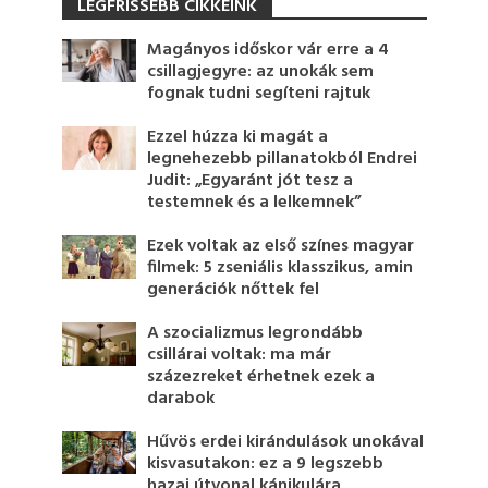
LEGFRISSEBB CIKKEINK
Magányos időskor vár erre a 4
csillagjegyre: az unokák sem
fognak tudni segíteni rajtuk
Ezzel húzza ki magát a
legnehezebb pillanatokból Endrei
Judit: „Egyaránt jót tesz a
testemnek és a lelkemnek”
Ezek voltak az első színes magyar
filmek: 5 zseniális klasszikus, amin
generációk nőttek fel
A szocializmus legrondább
csillárai voltak: ma már
százezreket érhetnek ezek a
darabok
Hűvös erdei kirándulások unokával
kisvasutakon: ez a 9 legszebb
hazai útvonal kánikulára