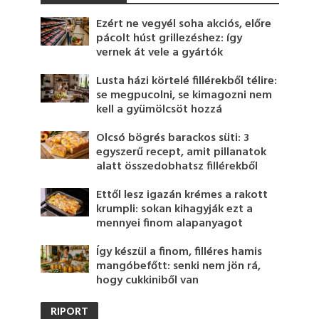
Ezért ne vegyél soha akciós, előre
pácolt húst grillezéshez: így
vernek át vele a gyártók
Lusta házi körtelé fillérekből télire:
se megpucolni, se kimagozni nem
kell a gyümölcsöt hozzá
Olcsó bögrés barackos süti: 3
egyszerű recept, amit pillanatok
alatt összedobhatsz fillérekből
Ettől lesz igazán krémes a rakott
krumpli: sokan kihagyják ezt a
mennyei finom alapanyagot
Így készül a finom, filléres hamis
mangóbefőtt: senki nem jön rá,
hogy cukkiniből van
RIPORT