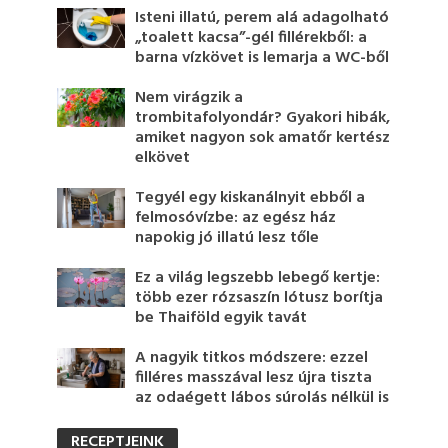
Isteni illatú, perem alá adagolható
„toalett kacsa”-gél fillérekből: a
barna vízkövet is lemarja a WC-ből
Nem virágzik a
trombitafolyondár? Gyakori hibák,
amiket nagyon sok amatőr kertész
elkövet
Tegyél egy kiskanálnyit ebből a
felmosóvízbe: az egész ház
napokig jó illatú lesz tőle
Ez a világ legszebb lebegő kertje:
több ezer rózsaszín lótusz borítja
be Thaiföld egyik tavát
A nagyik titkos módszere: ezzel
filléres masszával lesz újra tiszta
az odaégett lábos súrolás nélkül is
RECEPTJEINK