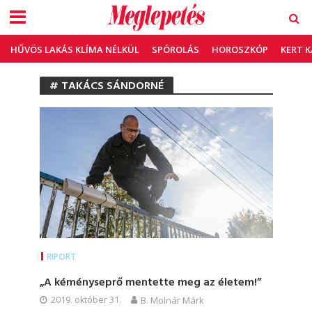
HŰVÖS LAKÁS KLÍMA NÉLKÜL
SPÓROLÁS
HOROSZKÓP
KERT 
# TAKÁCS SÁNDORNÉ
RIPORT
„A kéményseprő mentette meg az életem!”
2019. október 31.
B. Molnár Márk