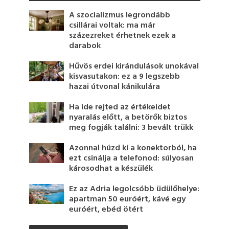
A szocializmus legrondább
csillárai voltak: ma már
százezreket érhetnek ezek a
darabok
Hűvös erdei kirándulások unokával
kisvasutakon: ez a 9 legszebb
hazai útvonal kánikulára
Ha ide rejted az értékeidet
nyaralás előtt, a betörők biztos
meg fogják találni: 3 bevált trükk
Azonnal húzd ki a konektorból, ha
ezt csinálja a telefonod: súlyosan
károsodhat a készülék
Ez az Adria legolcsóbb üdülőhelye:
apartman 50 euróért, kávé egy
euróért, ebéd ötért