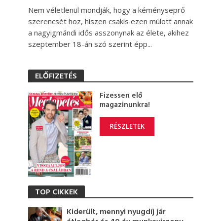
Nem véletlenül mondják, hogy a kéményseprő
szerencsét hoz, hiszen csakis ezen múlott annak
a nagyigmándi idős asszonynak az élete, akihez
szeptember 18-án szó szerint épp...
ELŐFIZETÉS
Fizessen elő
magazinunkra!
RÉSZLETEK
TOP CIKKEK
Kiderült, mennyi nyugdíj jár