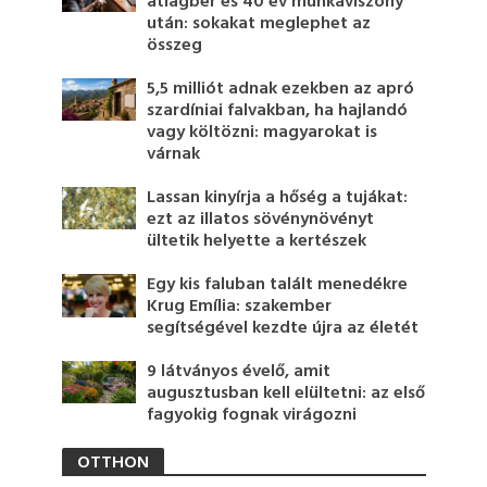
átlagbér és 40 év munkaviszony
után: sokakat meglephet az
összeg
5,5 milliót adnak ezekben az apró
szardíniai falvakban, ha hajlandó
vagy költözni: magyarokat is
várnak
Lassan kinyírja a hőség a tujákat:
ezt az illatos sövénynövényt
ültetik helyette a kertészek
Egy kis faluban talált menedékre
Krug Emília: szakember
segítségével kezdte újra az életét
9 látványos évelő, amit
augusztusban kell elültetni: az első
fagyokig fognak virágozni
OTTHON