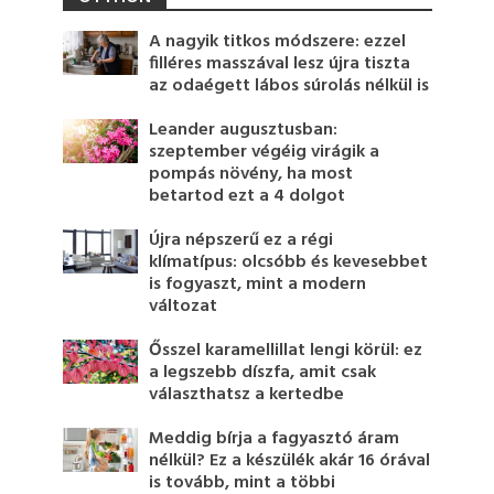
A nagyik titkos módszere: ezzel
filléres masszával lesz újra tiszta
az odaégett lábos súrolás nélkül is
Leander augusztusban:
szeptember végéig virágik a
pompás növény, ha most
betartod ezt a 4 dolgot
Újra népszerű ez a régi
klímatípus: olcsóbb és kevesebbet
is fogyaszt, mint a modern
változat
Ősszel karamellillat lengi körül: ez
a legszebb díszfa, amit csak
választhatsz a kertedbe
Meddig bírja a fagyasztó áram
nélkül? Ez a készülék akár 16 órával
is tovább, mint a többi