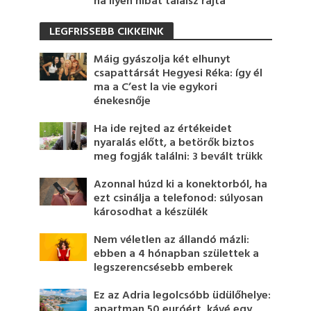
ha ilyen hibát találsz rajta
LEGFRISSEBB CIKKEINK
Máig gyászolja két elhunyt
csapattársát Hegyesi Réka: így él
ma a C’est la vie egykori
énekesnője
Ha ide rejted az értékeidet
nyaralás előtt, a betörők biztos
meg fogják találni: 3 bevált trükk
Azonnal húzd ki a konektorból, ha
ezt csinálja a telefonod: súlyosan
károsodhat a készülék
Nem véletlen az állandó mázli:
ebben a 4 hónapban születtek a
legszerencsésebb emberek
Ez az Adria legolcsóbb üdülőhelye:
apartman 50 euróért, kávé egy