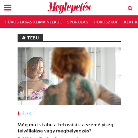
HŰVÖS LAKÁS KLÍMA NÉLKÜL
SPÓROLÁS
HOROSZKÓP
KERT 
# TEBU
LÉLEK
Még ma is tabu a tetoválás: a személyiség
felvállalása vagy megbélyegzés?