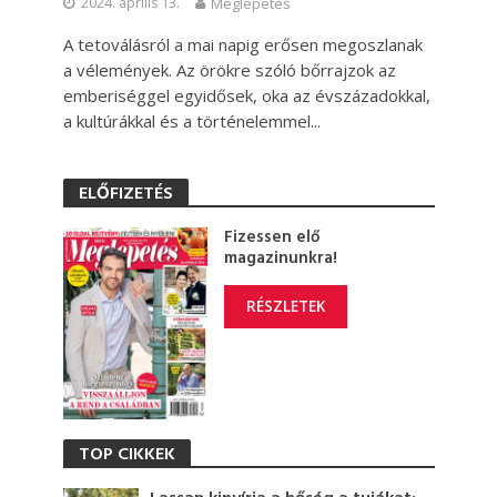
2024. április 13.
Meglepetés
A tetoválásról a mai napig erősen megoszlanak
a vélemények. Az örökre szóló bőrrajzok az
emberiséggel egyidősek, oka az évszázadokkal,
a kultúrákkal és a történelemmel...
ELŐFIZETÉS
Fizessen elő
magazinunkra!
RÉSZLETEK
TOP CIKKEK