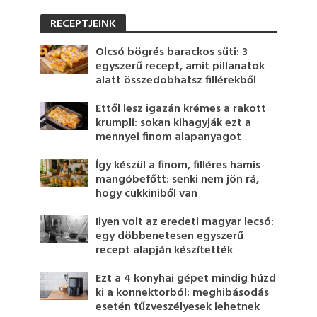
RECEPTJEINK
Olcsó bögrés barackos süti: 3
egyszerű recept, amit pillanatok
alatt összedobhatsz fillérekből
Ettől lesz igazán krémes a rakott
krumpli: sokan kihagyják ezt a
mennyei finom alapanyagot
Így készül a finom, filléres hamis
mangóbefőtt: senki nem jön rá,
hogy cukkiniből van
Ilyen volt az eredeti magyar lecsó:
egy döbbenetesen egyszerű
recept alapján készítették
Ezt a 4 konyhai gépet mindig húzd
ki a konnektorból: meghibásodás
esetén tűzveszélyesek lehetnek