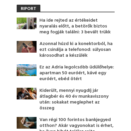
RIPORT
Ha ide rejted az értékeidet
nyaralás előtt, a betörők biztos
meg fogják találni: 3 bevált trükk
Azonnal húzd ki a konektorból, ha
ezt csinálja a telefonod: súlyosan
károsodhat a készülék
Ez az Adria legolcsóbb üdülőhelye:
apartman 50 euróért, kávé egy
euróért, ebéd ötért
Kiderült, mennyi nyugdíj jár
átlagbér és 40 év munkaviszony
után: sokakat meglephet az
összeg
Van régi 100 forintos bankjegyed
otthon? Akár vagyonokat is érhet,