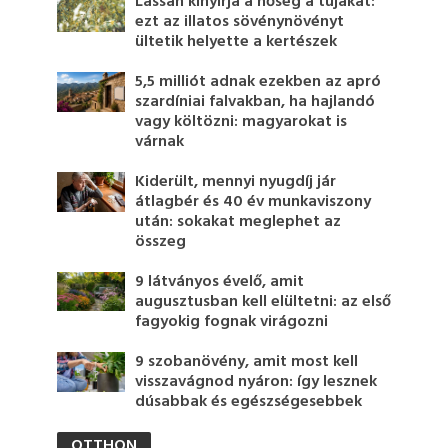
Lassan kinyírja a hőség a tujákat:
ezt az illatos sövénynövényt
ültetik helyette a kertészek
5,5 milliót adnak ezekben az apró
szardíniai falvakban, ha hajlandó
vagy költözni: magyarokat is
várnak
Kiderült, mennyi nyugdíj jár
átlagbér és 40 év munkaviszony
után: sokakat meglephet az
összeg
9 látványos évelő, amit
augusztusban kell elültetni: az első
fagyokig fognak virágozni
9 szobanövény, amit most kell
visszavágnod nyáron: így lesznek
dúsabbak és egészségesebbek
OTTHON