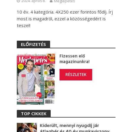
2024. április 8.
Meglepetés
10 év. 4 kategória. 4X250 ezer forintos fődíj. Írj
most is magadról, ezzel a közösségedért is
teszel!
ELŐFIZETÉS
Fizessen elő
magazinunkra!
RÉSZLETEK
TOP CIKKEK
Kiderült, mennyi nyugdíj jár
átlagbér és 40 év munkaviszony