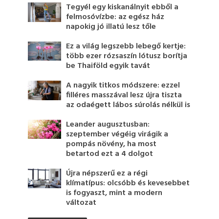
Tegyél egy kiskanálnyit ebből a
felmosóvízbe: az egész ház
napokig jó illatú lesz tőle
Ez a világ legszebb lebegő kertje:
több ezer rózsaszín lótusz borítja
be Thaiföld egyik tavát
A nagyik titkos módszere: ezzel
filléres masszával lesz újra tiszta
az odaégett lábos súrolás nélkül is
Leander augusztusban:
szeptember végéig virágik a
pompás növény, ha most
betartod ezt a 4 dolgot
Újra népszerű ez a régi
klímatípus: olcsóbb és kevesebbet
is fogyaszt, mint a modern
változat