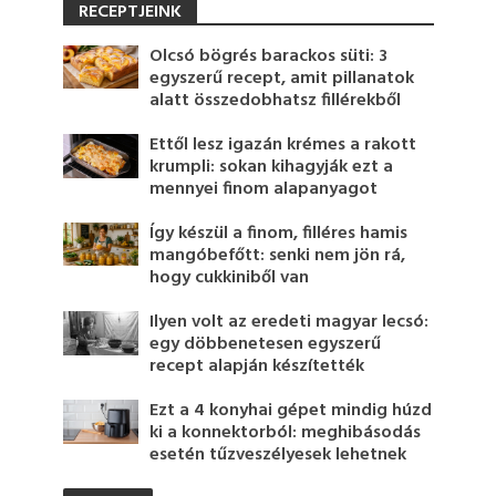
RECEPTJEINK
Olcsó bögrés barackos süti: 3
egyszerű recept, amit pillanatok
alatt összedobhatsz fillérekből
Ettől lesz igazán krémes a rakott
krumpli: sokan kihagyják ezt a
mennyei finom alapanyagot
Így készül a finom, filléres hamis
mangóbefőtt: senki nem jön rá,
hogy cukkiniből van
Ilyen volt az eredeti magyar lecsó:
egy döbbenetesen egyszerű
recept alapján készítették
Ezt a 4 konyhai gépet mindig húzd
ki a konnektorból: meghibásodás
esetén tűzveszélyesek lehetnek