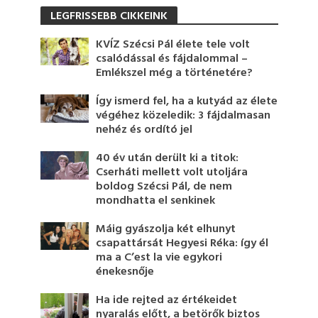
LEGFRISSEBB CIKKEINK
KVÍZ Szécsi Pál élete tele volt
csalódással és fájdalommal –
Emlékszel még a történetére?
Így ismerd fel, ha a kutyád az élete
végéhez közeledik: 3 fájdalmasan
nehéz és ordító jel
40 év után derült ki a titok:
Cserháti mellett volt utoljára
boldog Szécsi Pál, de nem
mondhatta el senkinek
Máig gyászolja két elhunyt
csapattársát Hegyesi Réka: így él
ma a C’est la vie egykori
énekesnője
Ha ide rejted az értékeidet
nyaralás előtt, a betörők biztos