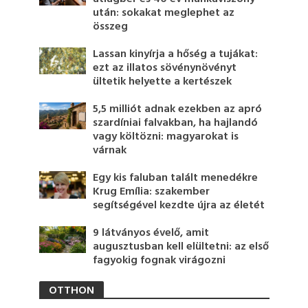
után: sokakat meglephet az
összeg
Lassan kinyírja a hőség a tujákat:
ezt az illatos sövénynövényt
ültetik helyette a kertészek
5,5 milliót adnak ezekben az apró
szardíniai falvakban, ha hajlandó
vagy költözni: magyarokat is
várnak
Egy kis faluban talált menedékre
Krug Emília: szakember
segítségével kezdte újra az életét
9 látványos évelő, amit
augusztusban kell elültetni: az első
fagyokig fognak virágozni
OTTHON