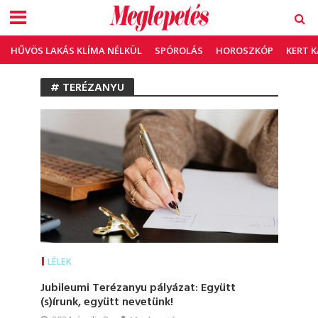
HŰVÖS LAKÁS KLÍMA NÉLKÜL
SPÓROLÁS
HOROSZKÓP
KERT 
# TERÉZANYU
LÉLEK
Jubileumi Terézanyu pályázat: Együtt
(s)írunk, együtt nevetünk!