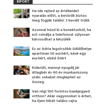
RIPORT
Ha ide rejted az értékeidet
nyaralás előtt, a betörők biztos
meg fogják találni: 3 bevált trükk
Azonnal húzd ki a konektorból, ha
ezt csinálja a telefonod: súlyosan
károsodhat a készülék
Ez az Adria legolcsóbb üdülőhelye:
apartman 50 euróért, kávé egy
euróért, ebéd ötért
Kiderült, mennyi nyugdíj jár
átlagbér és 40 év munkaviszony
után: sokakat meglephet az
összeg
Van régi 100 forintos bankjegyed
otthon? Akár vagyonokat is érhet,
ha ilyen hibát találsz rajta