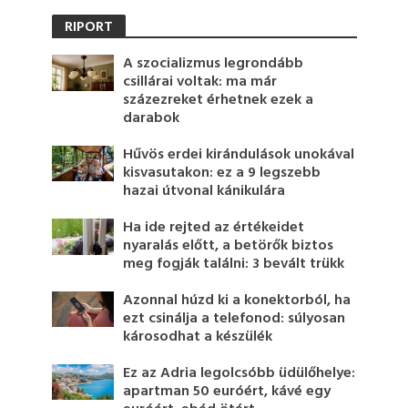
RIPORT
A szocializmus legrondább
csillárai voltak: ma már
százezreket érhetnek ezek a
darabok
Hűvös erdei kirándulások unokával
kisvasutakon: ez a 9 legszebb
hazai útvonal kánikulára
Ha ide rejted az értékeidet
nyaralás előtt, a betörők biztos
meg fogják találni: 3 bevált trükk
Azonnal húzd ki a konektorból, ha
ezt csinálja a telefonod: súlyosan
károsodhat a készülék
Ez az Adria legolcsóbb üdülőhelye:
apartman 50 euróért, kávé egy