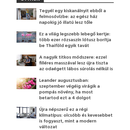
Tegyél egy kiskanálnyit ebből a
felmosóvízbe: az egész ház
napokig jó illatú lesz tőle
Ez a világ legszebb lebegő kertje:
több ezer rózsaszín lótusz borítja
be Thaiföld egyik tavát
A nagyik titkos módszere: ezzel
filléres masszával lesz újra tiszta
az odaégett lábos súrolás nélkül is
Leander augusztusban:
szeptember végéig virágik a
pompás növény, ha most
betartod ezt a 4 dolgot
Újra népszerű ez a régi
klímatípus: olcsóbb és kevesebbet
is fogyaszt, mint a modern
változat