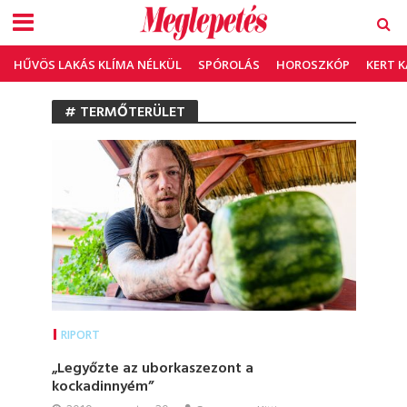
HŰVÖS LAKÁS KLÍMA NÉLKÜL
SPÓROLÁS
HOROSZKÓP
KERT 
# TERMŐTERÜLET
RIPORT
„Legyőzte az uborkaszezont a
kockadinnyém”