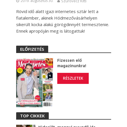
2019. augusztus 30.
Szurovecz Kitti
Rövid idő alatt igazi internetes sztár lett a
fiatalember, akinek Hódmezővásárhelyen
sikerült kocka alakú görögdinnyét termesztenie.
Ennek apropóján meg is látogattuk!
ELŐFIZETÉS
Fizessen elő
magazinunkra!
RÉSZLETEK
TOP CIKKEK