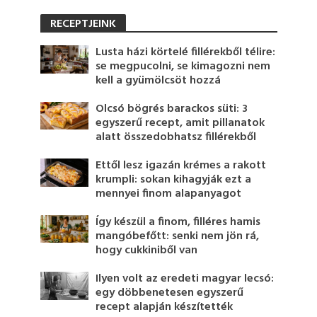
RECEPTJEINK
Lusta házi körtelé fillérekből télire:
se megpucolni, se kimagozni nem
kell a gyümölcsöt hozzá
Olcsó bögrés barackos süti: 3
egyszerű recept, amit pillanatok
alatt összedobhatsz fillérekből
Ettől lesz igazán krémes a rakott
krumpli: sokan kihagyják ezt a
mennyei finom alapanyagot
Így készül a finom, filléres hamis
mangóbefőtt: senki nem jön rá,
hogy cukkiniből van
Ilyen volt az eredeti magyar lecsó:
egy döbbenetesen egyszerű
recept alapján készítették