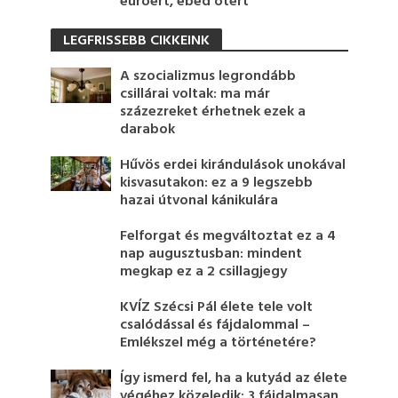
euróért, ebéd ötért
LEGFRISSEBB CIKKEINK
A szocializmus legrondább
csillárai voltak: ma már
százezreket érhetnek ezek a
darabok
Hűvös erdei kirándulások unokával
kisvasutakon: ez a 9 legszebb
hazai útvonal kánikulára
Felforgat és megváltoztat ez a 4
nap augusztusban: mindent
megkap ez a 2 csillagjegy
KVÍZ Szécsi Pál élete tele volt
csalódással és fájdalommal –
Emlékszel még a történetére?
Így ismerd fel, ha a kutyád az élete
végéhez közeledik: 3 fájdalmasan