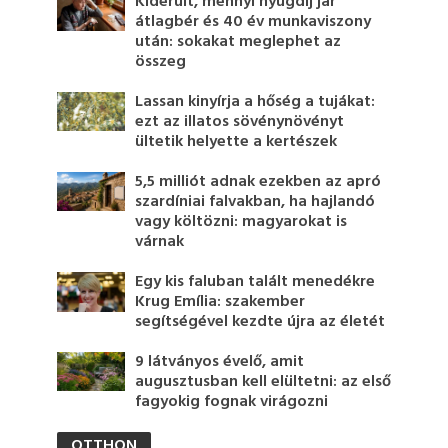
Kiderült, mennyi nyugdíj jár
átlagbér és 40 év munkaviszony
után: sokakat meglephet az
összeg
Lassan kinyírja a hőség a tujákat:
ezt az illatos sövénynövényt
ültetik helyette a kertészek
5,5 milliót adnak ezekben az apró
szardíniai falvakban, ha hajlandó
vagy költözni: magyarokat is
várnak
Egy kis faluban talált menedékre
Krug Emília: szakember
segítségével kezdte újra az életét
9 látványos évelő, amit
augusztusban kell elültetni: az első
fagyokig fognak virágozni
OTTHON