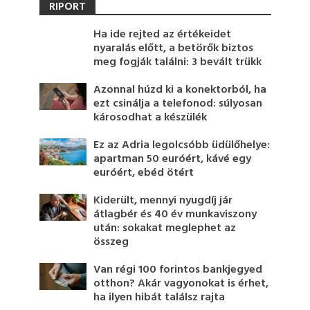
RIPORT
Ha ide rejted az értékeidet
nyaralás előtt, a betörők biztos
meg fogják találni: 3 bevált trükk
Azonnal húzd ki a konektorból, ha
ezt csinálja a telefonod: súlyosan
károsodhat a készülék
Ez az Adria legolcsóbb üdülőhelye:
apartman 50 euróért, kávé egy
euróért, ebéd ötért
Kiderült, mennyi nyugdíj jár
átlagbér és 40 év munkaviszony
után: sokakat meglephet az
összeg
Van régi 100 forintos bankjegyed
otthon? Akár vagyonokat is érhet,
ha ilyen hibát találsz rajta