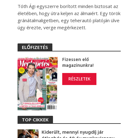
Tóth Ági egyszerre borított minden biztosat az
életében, hogy útra keljen az álmaiért. Egy török
gránátalmaligetben, egy teherautó platóján ülve
úgy érezte, verge megérkezett.
ELŐFIZETÉS
Fizessen elő
magazinunkra!
RÉSZLETEK
TOP CIKKEK
Kiderült, mennyi nyugdíj jár