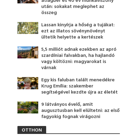
átlagbér és 40 év munkaviszony
után: sokakat meglephet az
összeg
Lassan kinyírja a hőség a tujákat:
ezt az illatos sövénynövényt
ültetik helyette a kertészek
5,5 milliót adnak ezekben az apró
szardíniai falvakban, ha hajlandó
vagy költözni: magyarokat is
várnak
Egy kis faluban talált menedékre
Krug Emília: szakember
segítségével kezdte újra az életét
9 látványos évelő, amit
augusztusban kell elültetni: az első
fagyokig fognak virágozni
OTTHON