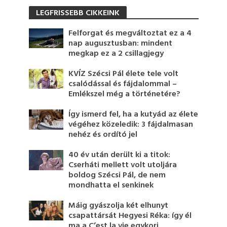
LEGFRISSEBB CIKKEINK
Felforgat és megváltoztat ez a 4
nap augusztusban: mindent
megkap ez a 2 csillagjegy
KVÍZ Szécsi Pál élete tele volt
csalódással és fájdalommal –
Emlékszel még a történetére?
Így ismerd fel, ha a kutyád az élete
végéhez közeledik: 3 fájdalmasan
nehéz és ordító jel
40 év után derült ki a titok:
Cserháti mellett volt utoljára
boldog Szécsi Pál, de nem
mondhatta el senkinek
Máig gyászolja két elhunyt
csapattársát Hegyesi Réka: így él
ma a C’est la vie egykori