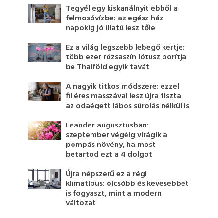
Tegyél egy kiskanálnyit ebből a
felmosóvízbe: az egész ház
napokig jó illatú lesz tőle
Ez a világ legszebb lebegő kertje:
több ezer rózsaszín lótusz borítja
be Thaiföld egyik tavát
A nagyik titkos módszere: ezzel
filléres masszával lesz újra tiszta
az odaégett lábos súrolás nélkül is
Leander augusztusban:
szeptember végéig virágik a
pompás növény, ha most
betartod ezt a 4 dolgot
Újra népszerű ez a régi
klímatípus: olcsóbb és kevesebbet
is fogyaszt, mint a modern
változat