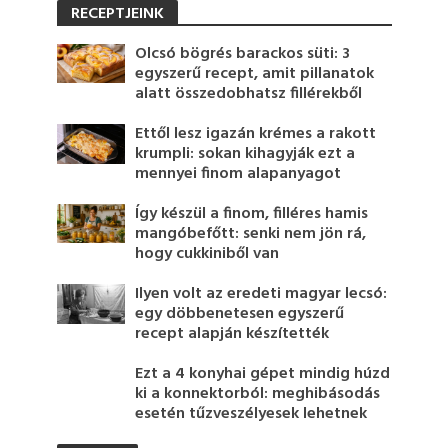
RECEPTJEINK
Olcsó bögrés barackos süti: 3
egyszerű recept, amit pillanatok
alatt összedobhatsz fillérekből
Ettől lesz igazán krémes a rakott
krumpli: sokan kihagyják ezt a
mennyei finom alapanyagot
Így készül a finom, filléres hamis
mangóbefőtt: senki nem jön rá,
hogy cukkiniből van
Ilyen volt az eredeti magyar lecsó:
egy döbbenetesen egyszerű
recept alapján készítették
Ezt a 4 konyhai gépet mindig húzd
ki a konnektorból: meghibásodás
esetén tűzveszélyesek lehetnek