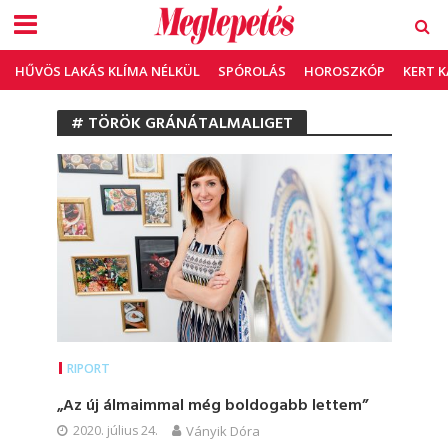
HŰVÖS LAKÁS KLÍMA NÉLKÜL
SPÓROLÁS
HOROSZKÓP
KERT 
# TÖRÖK GRÁNÁTALMALIGET
RIPORT
„Az új álmaimmal még boldogabb lettem”
2020. július 24.
Ványik Dóra