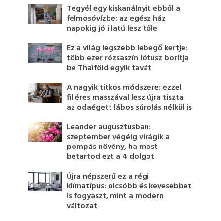
Tegyél egy kiskanálnyit ebből a
felmosóvízbe: az egész ház
napokig jó illatú lesz tőle
Ez a világ legszebb lebegő kertje:
több ezer rózsaszín lótusz borítja
be Thaiföld egyik tavát
A nagyik titkos módszere: ezzel
filléres masszával lesz újra tiszta
az odaégett lábos súrolás nélkül is
Leander augusztusban:
szeptember végéig virágik a
pompás növény, ha most
betartod ezt a 4 dolgot
Újra népszerű ez a régi
klímatípus: olcsóbb és kevesebbet
is fogyaszt, mint a modern
változat