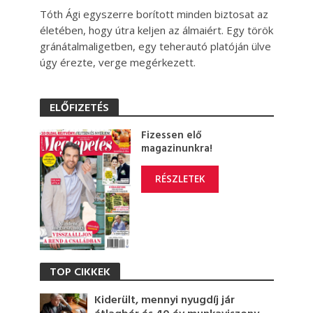
Tóth Ági egyszerre borított minden biztosat az
életében, hogy útra keljen az álmaiért. Egy török
gránátalmaligetben, egy teherautó platóján ülve
úgy érezte, verge megérkezett.
ELŐFIZETÉS
Fizessen elő
magazinunkra!
RÉSZLETEK
TOP CIKKEK
Kiderült, mennyi nyugdíj jár