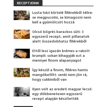
RECEPTJEINK
Lusta házi körtelé fillérekből télire:
se megpucolni, se kimagozni nem
kell a gyümölcsöt hozzá
Olcsó bögrés barackos süti: 3
egyszerű recept, amit pillanatok
alatt összedobhatsz fillérekből
Ettől lesz igazán krémes a rakott
krumpli: sokan kihagyják ezt a
mennyei finom alapanyagot
Így készül a finom, filléres hamis
mangóbefőtt: senki nem jön rá,
hogy cukkiniből van
Ilyen volt az eredeti magyar lecsó:
egy döbbenetesen egyszerű
recept alapján készítették