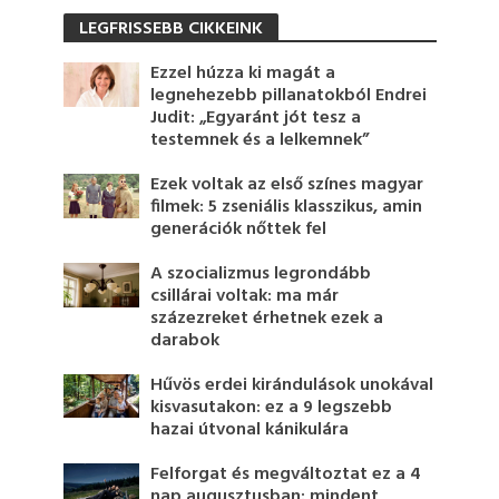
LEGFRISSEBB CIKKEINK
Ezzel húzza ki magát a
legnehezebb pillanatokból Endrei
Judit: „Egyaránt jót tesz a
testemnek és a lelkemnek”
Ezek voltak az első színes magyar
filmek: 5 zseniális klasszikus, amin
generációk nőttek fel
A szocializmus legrondább
csillárai voltak: ma már
százezreket érhetnek ezek a
darabok
Hűvös erdei kirándulások unokával
kisvasutakon: ez a 9 legszebb
hazai útvonal kánikulára
Felforgat és megváltoztat ez a 4
nap augusztusban: mindent