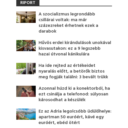
RIPORT
A szocializmus legrondább
csillárai voltak: ma már
százezreket érhetnek ezek a
darabok
Hűvös erdei kirándulások unokával
kisvasutakon: ez a 9 legszebb
hazai útvonal kánikulára
Ha ide rejted az értékeidet
nyaralás előtt, a betörők biztos
meg fogják találni: 3 bevált trükk
Azonnal húzd ki a konektorból, ha
ezt csinálja a telefonod: súlyosan
károsodhat a készülék
Ez az Adria legolcsóbb üdülőhelye:
apartman 50 euróért, kávé egy
euróért, ebéd ötért