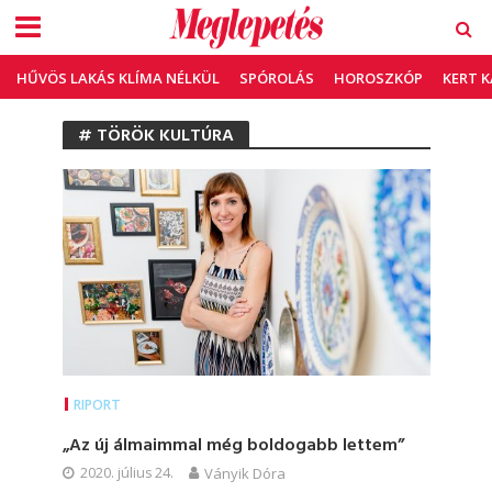
HŰVÖS LAKÁS KLÍMA NÉLKÜL
SPÓROLÁS
HOROSZKÓP
KERT 
# TÖRÖK KULTÚRA
RIPORT
„Az új álmaimmal még boldogabb lettem”
2020. július 24.
Ványik Dóra