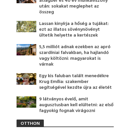
átlagbér és 40 év munkaviszony
után: sokakat meglephet az
összeg
Lassan kinyírja a hőség a tujákat:
ezt az illatos sövénynövényt
ültetik helyette a kertészek
5,5 milliót adnak ezekben az apró
szardíniai falvakban, ha hajlandó
vagy költözni: magyarokat is
várnak
Egy kis faluban talált menedékre
Krug Emília: szakember
segítségével kezdte újra az életét
9 látványos évelő, amit
augusztusban kell elültetni: az első
fagyokig fognak virágozni
OTTHON