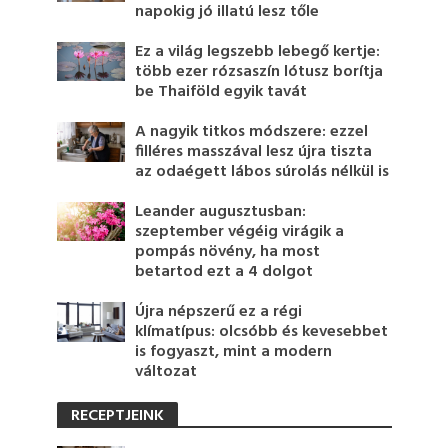
napokig jó illatú lesz tőle
Ez a világ legszebb lebegő kertje:
több ezer rózsaszín lótusz borítja
be Thaiföld egyik tavát
A nagyik titkos módszere: ezzel
filléres masszával lesz újra tiszta
az odaégett lábos súrolás nélkül is
Leander augusztusban:
szeptember végéig virágik a
pompás növény, ha most
betartod ezt a 4 dolgot
Újra népszerű ez a régi
klímatípus: olcsóbb és kevesebbet
is fogyaszt, mint a modern
változat
RECEPTJEINK