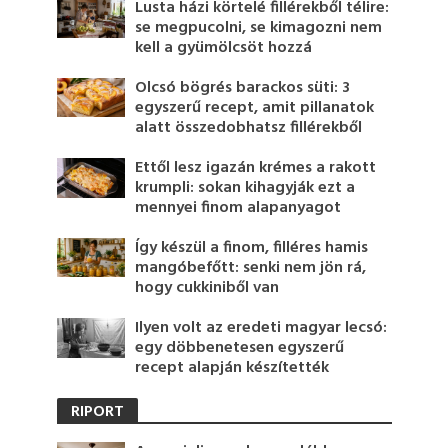
Lusta házi körtelé fillérekből télire:
se megpucolni, se kimagozni nem
kell a gyümölcsöt hozzá
Olcsó bögrés barackos süti: 3
egyszerű recept, amit pillanatok
alatt összedobhatsz fillérekből
Ettől lesz igazán krémes a rakott
krumpli: sokan kihagyják ezt a
mennyei finom alapanyagot
Így készül a finom, filléres hamis
mangóbefőtt: senki nem jön rá,
hogy cukkiniből van
Ilyen volt az eredeti magyar lecsó:
egy döbbenetesen egyszerű
recept alapján készítették
RIPORT