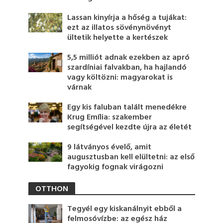
Lassan kinyírja a hőség a tujákat:
ezt az illatos sövénynövényt
ültetik helyette a kertészek
5,5 milliót adnak ezekben az apró
szardíniai falvakban, ha hajlandó
vagy költözni: magyarokat is
várnak
Egy kis faluban talált menedékre
Krug Emília: szakember
segítségével kezdte újra az életét
9 látványos évelő, amit
augusztusban kell elültetni: az első
fagyokig fognak virágozni
OTTHON
Tegyél egy kiskanálnyit ebből a
felmosóvízbe: az egész ház