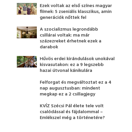
Ezek voltak az első színes magyar
filmek: 5 zseniális klasszikus, amin
generációk nőttek fel
A szocializmus legrondább
csillárai voltak: ma már
százezreket érhetnek ezek a
darabok
Hűvös erdei kirándulások unokával
kisvasutakon: ez a 9 legszebb
hazai útvonal kánikulára
Felforgat és megváltoztat ez a 4
nap augusztusban: mindent
megkap ez a 2 csillagjegy
KVÍZ Szécsi Pál élete tele volt
csalódással és fájdalommal –
Emlékszel még a történetére?