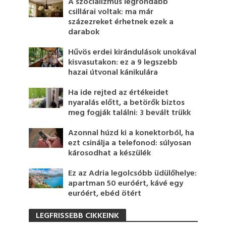
A szocializmus legrondább
csillárai voltak: ma már
százezreket érhetnek ezek a
darabok
Hűvös erdei kirándulások unokával
kisvasutakon: ez a 9 legszebb
hazai útvonal kánikulára
Ha ide rejted az értékeidet
nyaralás előtt, a betörők biztos
meg fogják találni: 3 bevált trükk
Azonnal húzd ki a konektorból, ha
ezt csinálja a telefonod: súlyosan
károsodhat a készülék
Ez az Adria legolcsóbb üdülőhelye:
apartman 50 euróért, kávé egy
euróért, ebéd ötért
LEGFRISSEBB CIKKEINK