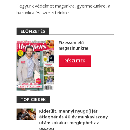
Tegyünk védelmet magunkra, gyermekünkre, a
házunkra és szeretteinkre.
ELŐFIZETÉS
Fizessen elő
magazinunkra!
RÉSZLETEK
TOP CIKKEK
Kiderült, mennyi nyugdíj jár
átlagbér és 40 év munkaviszony
után: sokakat meglephet az
összeg