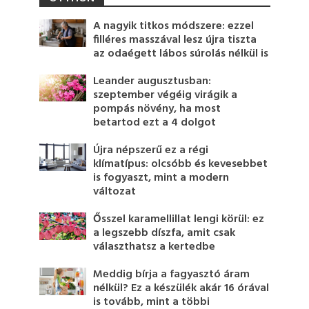
A nagyik titkos módszere: ezzel
filléres masszával lesz újra tiszta
az odaégett lábos súrolás nélkül is
Leander augusztusban:
szeptember végéig virágik a
pompás növény, ha most
betartod ezt a 4 dolgot
Újra népszerű ez a régi
klímatípus: olcsóbb és kevesebbet
is fogyaszt, mint a modern
változat
Ősszel karamellillat lengi körül: ez
a legszebb díszfa, amit csak
választhatsz a kertedbe
Meddig bírja a fagyasztó áram
nélkül? Ez a készülék akár 16 órával
is tovább, mint a többi