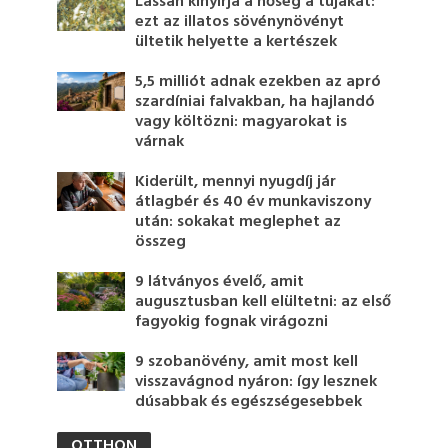
Lassan kinyírja a hőség a tujákat:
ezt az illatos sövénynövényt
ültetik helyette a kertészek
5,5 milliót adnak ezekben az apró
szardíniai falvakban, ha hajlandó
vagy költözni: magyarokat is
várnak
Kiderült, mennyi nyugdíj jár
átlagbér és 40 év munkaviszony
után: sokakat meglephet az
összeg
9 látványos évelő, amit
augusztusban kell elültetni: az első
fagyokig fognak virágozni
9 szobanövény, amit most kell
visszavágnod nyáron: így lesznek
dúsabbak és egészségesebbek
OTTHON