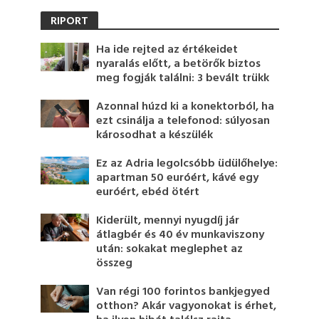
RIPORT
Ha ide rejted az értékeidet
nyaralás előtt, a betörők biztos
meg fogják találni: 3 bevált trükk
Azonnal húzd ki a konektorból, ha
ezt csinálja a telefonod: súlyosan
károsodhat a készülék
Ez az Adria legolcsóbb üdülőhelye:
apartman 50 euróért, kávé egy
euróért, ebéd ötért
Kiderült, mennyi nyugdíj jár
átlagbér és 40 év munkaviszony
után: sokakat meglephet az
összeg
Van régi 100 forintos bankjegyed
otthon? Akár vagyonokat is érhet,