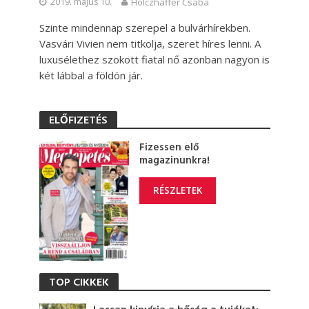
2019. május 10.
Holczhaffer Csaba
Szinte mindennap szerepel a bulvárhírekben.
Vasvári Vivien nem titkolja, szeret híres lenni. A
luxusélethez szokott fiatal nő azonban nagyon is
két lábbal a földön jár.
ELŐFIZETÉS
Fizessen elő
magazinunkra!
RÉSZLETEK
TOP CIKKEK