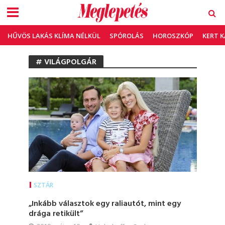
HŰVÖS LAKÁS KLÍMA NÉLKÜL
SPÓROLÁS
HOROSZKÓP
KERT 
# VILÁGPOLGÁR
SZTÁR
„Inkább választok egy raliautót, mint egy
drága retikült”