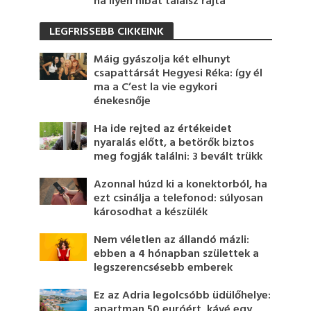
ha ilyen hibát találsz rajta
LEGFRISSEBB CIKKEINK
Máig gyászolja két elhunyt
csapattársát Hegyesi Réka: így él
ma a C’est la vie egykori
énekesnője
Ha ide rejted az értékeidet
nyaralás előtt, a betörők biztos
meg fogják találni: 3 bevált trükk
Azonnal húzd ki a konektorból, ha
ezt csinálja a telefonod: súlyosan
károsodhat a készülék
Nem véletlen az állandó mázli:
ebben a 4 hónapban születtek a
legszerencsésebb emberek
Ez az Adria legolcsóbb üdülőhelye:
apartman 50 euróért, kávé egy