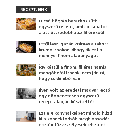
RECEPTJEINK
Olcsó bögrés barackos süti: 3
egyszerű recept, amit pillanatok
alatt összedobhatsz fillérekből
Ettől lesz igazán krémes a rakott
krumpli: sokan kihagyják ezt a
mennyei finom alapanyagot
Így készül a finom, filléres hamis
mangóbefőtt: senki nem jön rá,
hogy cukkiniből van
Ilyen volt az eredeti magyar lecsó:
egy döbbenetesen egyszerű
recept alapján készítették
Ezt a 4 konyhai gépet mindig húzd
ki a konnektorból: meghibásodás
esetén tűzveszélyesek lehetnek