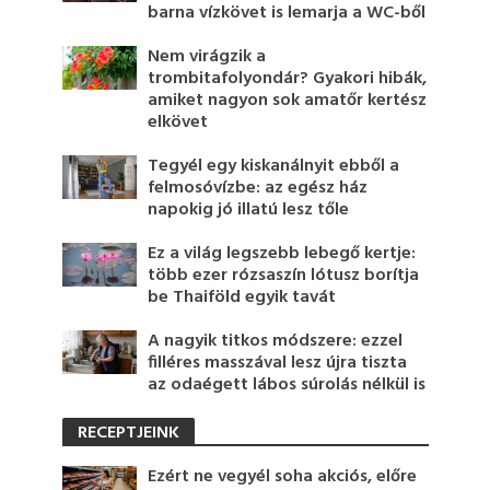
barna vízkövet is lemarja a WC-ből
Nem virágzik a
trombitafolyondár? Gyakori hibák,
amiket nagyon sok amatőr kertész
elkövet
Tegyél egy kiskanálnyit ebből a
felmosóvízbe: az egész ház
napokig jó illatú lesz tőle
Ez a világ legszebb lebegő kertje:
több ezer rózsaszín lótusz borítja
be Thaiföld egyik tavát
A nagyik titkos módszere: ezzel
filléres masszával lesz újra tiszta
az odaégett lábos súrolás nélkül is
RECEPTJEINK
Ezért ne vegyél soha akciós, előre