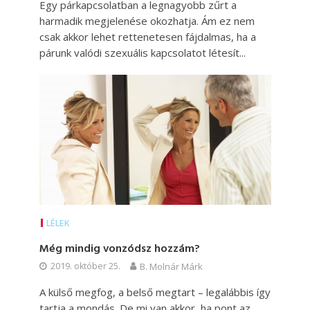
Egy párkapcsolatban a legnagyobb zűrt a
harmadik megjelenése okozhatja. Ám ez nem
csak akkor lehet rettenetesen fájdalmas, ha a
párunk valódi szexuális kapcsolatot létesít...
LÉLEK
Még mindig vonzódsz hozzám?
2019. október 25.
B. Molnár Márk
A külső megfog, a belső megtart – legalábbis így
tartja a mondás. De mi van akkor, ha pont az