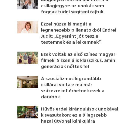
csillagjegyre: az unokák sem
fognak tudni segíteni rajtuk
Ezzel húzza ki magát a
legnehezebb pillanatokból Endrei
Judit: „Egyaránt jót tesz a
testemnek és a lelkemnek”
Ezek voltak az első színes magyar
filmek: 5 zseniális klasszikus, amin
generációk nőttek fel
A szocializmus legrondább
csillárai voltak: ma már
százezreket érhetnek ezek a
darabok
Hűvös erdei kirándulások unokával
kisvasutakon: ez a 9 legszebb
hazai útvonal kánikulára