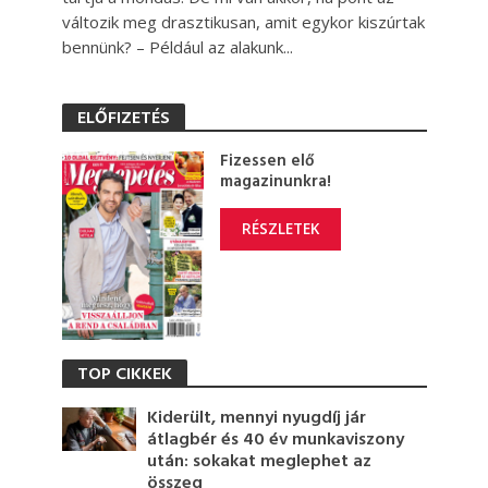
változik meg drasztikusan, amit egykor kiszúrtak
bennünk? – Például az alakunk...
ELŐFIZETÉS
Fizessen elő
magazinunkra!
RÉSZLETEK
TOP CIKKEK
Kiderült, mennyi nyugdíj jár
átlagbér és 40 év munkaviszony
után: sokakat meglephet az
összeg