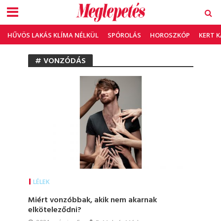
HŰVÖS LAKÁS KLÍMA NÉLKÜL
SPÓROLÁS
HOROSZKÓP
KERT 
# VONZÓDÁS
LÉLEK
Miért vonzóbbak, akik nem akarnak
elköteleződni?