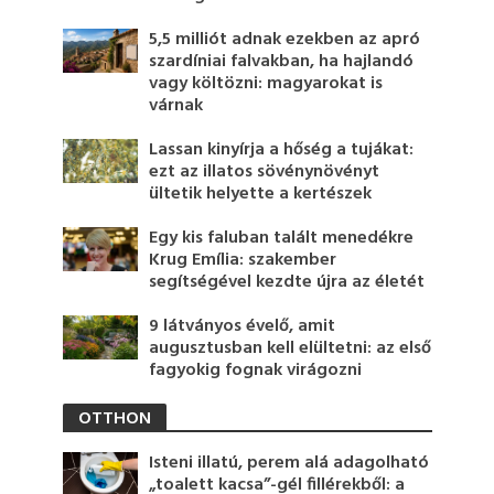
5,5 milliót adnak ezekben az apró
szardíniai falvakban, ha hajlandó
vagy költözni: magyarokat is
várnak
Lassan kinyírja a hőség a tujákat:
ezt az illatos sövénynövényt
ültetik helyette a kertészek
Egy kis faluban talált menedékre
Krug Emília: szakember
segítségével kezdte újra az életét
9 látványos évelő, amit
augusztusban kell elültetni: az első
fagyokig fognak virágozni
OTTHON
Isteni illatú, perem alá adagolható
„toalett kacsa”-gél fillérekből: a