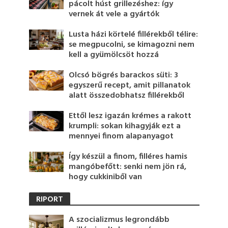
pácolt húst grillezéshez: így
vernek át vele a gyártók
Lusta házi körtelé fillérekből télire:
se megpucolni, se kimagozni nem
kell a gyümölcsöt hozzá
Olcsó bögrés barackos süti: 3
egyszerű recept, amit pillanatok
alatt összedobhatsz fillérekből
Ettől lesz igazán krémes a rakott
krumpli: sokan kihagyják ezt a
mennyei finom alapanyagot
Így készül a finom, filléres hamis
mangóbefőtt: senki nem jön rá,
hogy cukkiniből van
RIPORT
A szocializmus legrondább