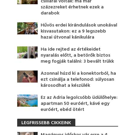
csillárai voltak: ma már
százezreket érhetnek ezek a
darabok
Hűvös erdei kirándulások unokával
kisvasutakon: ez a 9 legszebb
hazai útvonal kánikulára
Ha ide rejted az értékeidet
nyaralás előtt, a betörők biztos
meg fogják találni: 3 bevált trükk
Azonnal húzd ki a konektorból, ha
ezt csinálja a telefonod: súlyosan
károsodhat a készülék
Ez az Adria legolcsóbb üdülőhelye:
apartman 50 euróért, kávé egy
euróért, ebéd ötért
LEGFRISSEBB CIKKEINK
Magányos időskor vár erre a 4