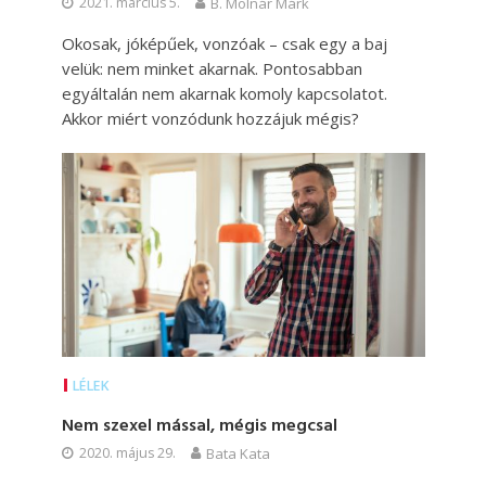
2021. március 5.
B. Molnár Márk
Okosak, jóképűek, vonzóak – csak egy a baj
velük: nem minket akarnak. Pontosabban
egyáltalán nem akarnak komoly kapcsolatot.
Akkor miért vonzódunk hozzájuk mégis?
LÉLEK
Nem szexel mással, mégis megcsal
2020. május 29.
Bata Kata