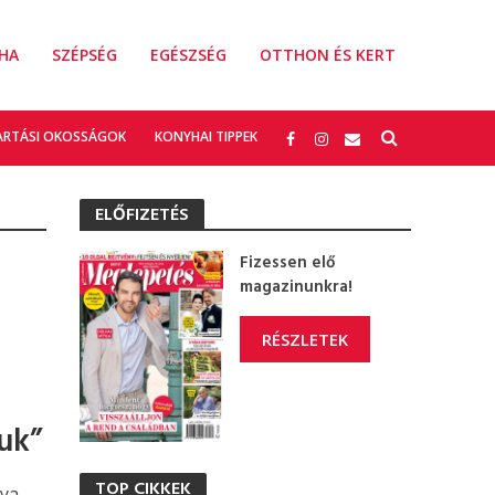
HA
SZÉPSÉG
EGÉSZSÉG
OTTHON ÉS KERT
ARTÁSI OKOSSÁGOK
KONYHAI TIPPEK
ELŐFIZETÉS
Fizessen elő
magazinunkra!
RÉSZLETEK
uk”
TOP CIKKEK
ya,