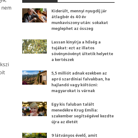
g nem
Kiderült, mennyi nyugdíj jár
átlagbér és 40 év
munkaviszony után: sokakat
meglephet az összeg
Lassan kinyírja a hőség a
tujákat: ezt az illatos
sövénynövényt ültetik helyette
a kertészek
kszi
pít
5,5 milliót adnak ezekben az
apró szardíniai falvakban, ha
hajlandó vagy költözni:
magyarokat is várnak
Egy kis faluban talált
menedékre Krug Emília:
szakember segítségével kezdte
újra az életét
9 látványos évelő, amit