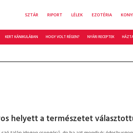
SZTÁR
RIPORT
LÉLEK
EZOTÉRIA
KONY
KERT KÁNIKULÁBAN
HOGY VOLT RÉGEN?
NYÁRI RECEPTEK
HÁZT
ros helyett a természetet választott
” szó talán idegen csengésű, de ha azt mondjuk: édesburgon