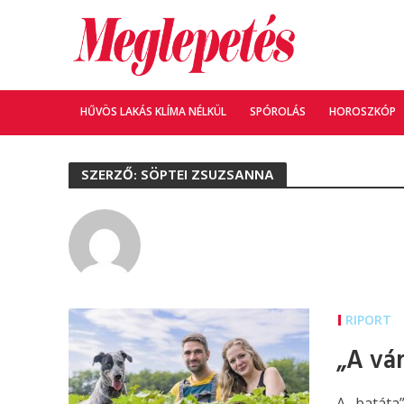
HŰVÖS LAKÁS KLÍMA NÉLKÜL
SPÓROLÁS
HOROSZKÓP
SZERZŐ: SÖPTEI ZSUZSANNA
RIPORT
„A vá
A „batáta