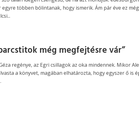
 egyre többen bólintanak, hogy ismerik. Ám pár éve ez mé
csi...
barcstitok még megfejtésre vár”
Géza regénye, az Egri csillagok az oka mindennek. Mikor Ale
olvasta a könyvet, magában elhatározta, hogy egyszer ő is é
.