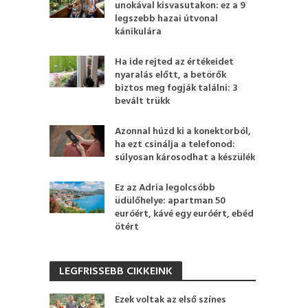
unokával kisvasutakon: ez a 9
legszebb hazai útvonal
kánikulára
Ha ide rejted az értékeidet
nyaralás előtt, a betörők
biztos meg fogják találni: 3
bevált trükk
Azonnal húzd ki a konektorból,
ha ezt csinálja a telefonod:
súlyosan károsodhat a készülék
Ez az Adria legolcsóbb
üdülőhelye: apartman 50
euróért, kávé egy euróért, ebéd
ötért
LEGFRISSEBB CIKKEINK
Ezek voltak az első színes