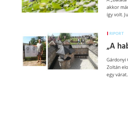
akkor már
így volt. Jul
RIPORT
„A ha
Gárdonyi 
Zoltán el
egy várat..