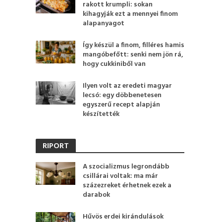
rakott krumpli: sokan
kihagyják ezt a mennyei finom
alapanyagot
Így készül a finom, filléres hamis
mangóbefőtt: senki nem jön rá,
hogy cukkiniből van
Ilyen volt az eredeti magyar
lecsó: egy döbbenetesen
egyszerű recept alapján
készítették
RIPORT
A szocializmus legrondább
csillárai voltak: ma már
százezreket érhetnek ezek a
darabok
Hűvös erdei kirándulások