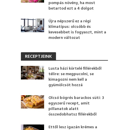
pompás növény, ha most
betartod ezt a 4 dolgot
Újra népszerű ez a régi
klímatípus: olcsóbb és
kevesebbet is fogyaszt, mint a
modern változat
RECEPTJEINK
Lusta házi körtelé fillérekből
télire: se megpucolni, se
kimagozni nem kell a
gyümölcsöt hozzá
Olcsó bögrés barackos süti: 3
egyszerű recept, amit
pillanatok alatt
összedobhatsz fillérekből
Ettől lesz igazán krémes a