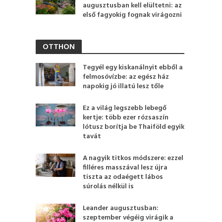
augusztusban kell elültetni: az
első fagyokig fognak virágozni
OTTHON
Tegyél egy kiskanálnyit ebből a
felmosóvízbe: az egész ház
napokig jó illatú lesz tőle
Ez a világ legszebb lebegő
kertje: több ezer rózsaszín
lótusz borítja be Thaiföld egyik
tavát
A nagyik titkos módszere: ezzel
filléres masszával lesz újra
tiszta az odaégett lábos
súrolás nélkül is
Leander augusztusban:
szeptember végéig virágik a