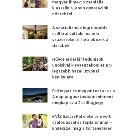
magyar filmek: 5 zseniális
klasszikus, amin generációk
nőttek fel
A szocializmus legrondább
csillárai voltak: ma már
százezreket érhetnek ezek a
darabok
Hűvös erdei kirándulások
unokával kisvasutakon: ez a 9
legszebb hazai útvonal
kánikulára
Felforgat és megváltoztat ez a
4 nap augusztusban: mindent
megkap ez a 2 csillagjegy
KVÍZ Szécsi Pál élete tele volt
csalódással és fájdalommal –
Emlékszel még a történetére?