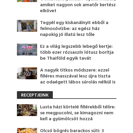
amiket nagyon sok amatőr kertész
elkövet
Tegyél egy kiskanálnyit ebből a
felmosóvízbe: az egész ház
napokig jó illatú lesz tőle
Ez a világ legszebb lebegő kertje:
több ezer rózsaszín lótusz borítja
be Thaiföld egyik tavát
A nagyik titkos módszere: ezzel
filléres masszával lesz újra tiszta
az odaégett lábos súrolás nélkül is
RECEPTJEINK
Lusta házi körtelé fillérekből télire:
se megpucolni, se kimagozni nem
kell a gyümölcsöt hozzá
Olcsó bögrés barackos süti: 3