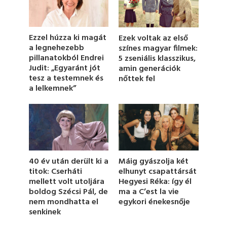
d
s
o
f
1
Ezzel húzza ki magát
Ezek voltak az első
m
a legnehezebb
színes magyar filmek:
i
pillanatokból Endrei
5 zseniális klasszikus,
n
u
Judit: „Egyaránt jót
amin generációk
t
tesz a testemnek és
nőttek fel
e
a lelkemnek”
,
4
s
e
c
o
n
d
s
Máig gyászolja két
40 év után derült ki a
elhunyt csapattársát
titok: Cserháti
Hegyesi Réka: így él
mellett volt utoljára
ma a C’est la vie
boldog Szécsi Pál, de
egykori énekesnője
nem mondhatta el
senkinek