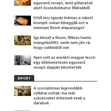
egyszerű recept, amit pillanatok
alatt összedobhatsz fillérekből
Ettől lesz igazán krémes a rakott
krumpli: sokan kihagyják ezt a
mennyei finom alapanyagot
Így készül a finom, filléres hamis
mangóbefőtt: senki nem jön rá,
hogy cukkiniből van
Ilyen volt az eredeti magyar lecsó:
egy döbbenetesen egyszerű
recept alapján készítették
RIPORT
A szocializmus legrondább
csillárai voltak: ma már
százezreket érhetnek ezek a
darabok