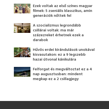
Ezek voltak az első színes magyar
filmek: 5 zseniális klasszikus, amin
generációk nőttek fel
A szocializmus legrondább
csillárai voltak: ma már
százezreket érhetnek ezek a
darabok
Hűvös erdei kirándulások unokával
kisvasutakon: ez a 9 legszebb
hazai útvonal kánikulára
Felforgat és megváltoztat ez a 4
nap augusztusban: mindent
megkap ez a 2 csillagjegy