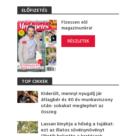
ELŐFIZETÉS
Fizessen elő
magazinunkra!
RÉSZLETEK
TOP CIKKEK
Kiderült, mennyi nyugdíj jár
átlagbér és 40 év munkaviszony
után: sokakat meglephet az
összeg
Lassan kinyírja a hőség a tujákat:
ezt az illatos sövénynövényt