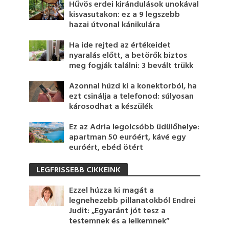
Hűvös erdei kirándulások unokával
kisvasutakon: ez a 9 legszebb
hazai útvonal kánikulára
Ha ide rejted az értékeidet
nyaralás előtt, a betörők biztos
meg fogják találni: 3 bevált trükk
Azonnal húzd ki a konektorból, ha
ezt csinálja a telefonod: súlyosan
károsodhat a készülék
Ez az Adria legolcsóbb üdülőhelye:
apartman 50 euróért, kávé egy
euróért, ebéd ötért
LEGFRISSEBB CIKKEINK
Ezzel húzza ki magát a
legnehezebb pillanatokból Endrei
Judit: „Egyaránt jót tesz a
testemnek és a lelkemnek”