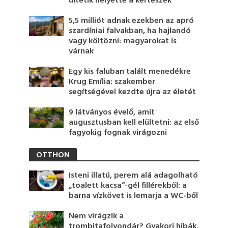
ültetik helyette a kertészek
5,5 milliót adnak ezekben az apró
szardíniai falvakban, ha hajlandó
vagy költözni: magyarokat is
várnak
Egy kis faluban talált menedékre
Krug Emília: szakember
segítségével kezdte újra az életét
9 látványos évelő, amit
augusztusban kell elültetni: az első
fagyokig fognak virágozni
OTTHON
Isteni illatú, perem alá adagolható
„toalett kacsa”-gél fillérekből: a
barna vízkövet is lemarja a WC-ből
Nem virágzik a
trombitafolyondár? Gyakori hibák,