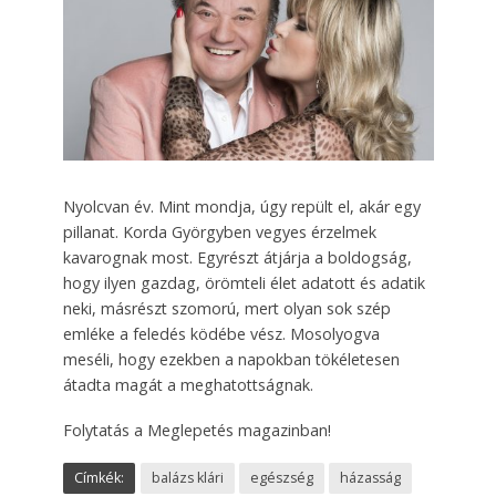
Nyolcvan év. Mint mondja, úgy repült el, akár egy
pillanat. Korda Györgyben vegyes érzelmek
kavarognak most. Egyrészt átjárja a boldogság,
hogy ilyen gazdag, örömteli élet adatott és adatik
neki, másrészt szomorú, mert olyan sok szép
emléke a feledés ködébe vész. Mosolyogva
meséli, hogy ezekben a napokban tökéletesen
átadta magát a meghatottságnak.
Folytatás a Meglepetés magazinban!
Címkék:
balázs klári
egészség
házasság