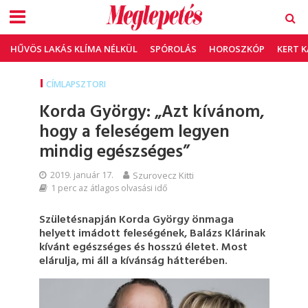
HŰVÖS LAKÁS KLÍMA NÉLKÜL
SPÓROLÁS
HOROSZKÓP
KERT 
CÍMLAPSZTORI
Korda György: „Azt kívánom,
hogy a feleségem legyen
mindig egészséges”
2019. január 17.
Szurovecz Kitti
1 perc az átlagos olvasási idő
Születésnapján Korda György önmaga
helyett imádott feleségének, Balázs Klárinak
kívánt egészséges és hosszú életet. Most
elárulja, mi áll a kívánság hátterében.