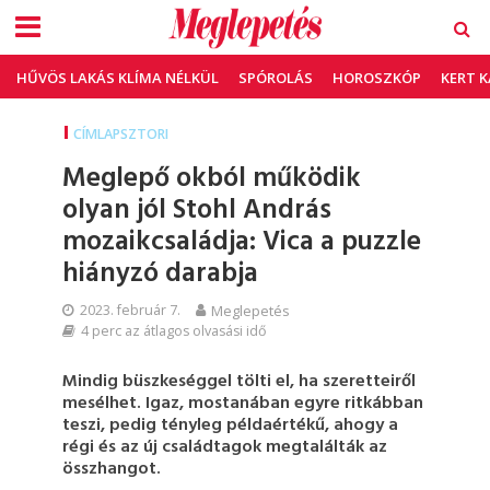
HŰVÖS LAKÁS KLÍMA NÉLKÜL
SPÓROLÁS
HOROSZKÓP
KERT 
CÍMLAPSZTORI
Meglepő okból működik
olyan jól Stohl András
mozaikcsaládja: Vica a puzzle
hiányzó darabja
2023. február 7.
Meglepetés
4 perc az átlagos olvasási idő
Mindig büszkeséggel tölti el, ha szeretteiről
mesélhet. Igaz, mostanában egyre ritkábban
teszi, pedig tényleg példaértékű, ahogy a
régi és az új családtagok megtalálták az
összhangot.