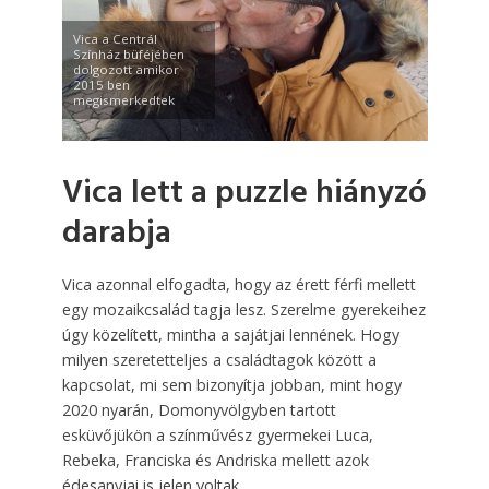
Vica a Centrál
Színház büféjében
dolgozott amikor
2015 ben
megismerkedtek
Vica lett a puzzle hiányzó
darabja
Vica azonnal elfogadta, hogy az érett férfi mellett
egy mozaikcsalád tagja lesz. Szerelme gyerekeihez
úgy közelített, mintha a sajátjai lennének. Hogy
milyen szeretetteljes a családtagok között a
kapcsolat, mi sem bizonyítja jobban, mint hogy
2020 nyarán, Domonyvölgyben tartott
esküvőjükön a színművész gyermekei Luca,
Rebeka, Franciska és Andriska mellett azok
édesanyjai is jelen voltak.