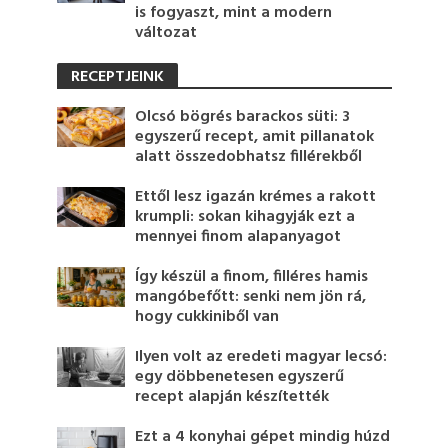
is fogyaszt, mint a modern
változat
RECEPTJEINK
Olcsó bögrés barackos süti: 3
egyszerű recept, amit pillanatok
alatt összedobhatsz fillérekből
Ettől lesz igazán krémes a rakott
krumpli: sokan kihagyják ezt a
mennyei finom alapanyagot
Így készül a finom, filléres hamis
mangóbefőtt: senki nem jön rá,
hogy cukkiniből van
Ilyen volt az eredeti magyar lecsó:
egy döbbenetesen egyszerű
recept alapján készítették
Ezt a 4 konyhai gépet mindig húzd