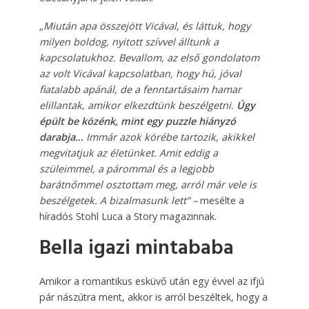
„Miután apa összejött Vicával, és láttuk, hogy
milyen boldog, nyitott szívvel álltunk a
kapcsolatukhoz. Bevallom, az első gondolatom
az volt Vicával kapcsolatban, hogy hú, jóval
fiatalabb apánál, de a fenntartásaim hamar
elillantak, amikor elkezdtünk beszélgetni.
Úgy
épült be közénk, mint egy puzzle hiányzó
darabja…
Immár azok körébe tartozik, akikkel
megvitatjuk az életünket. Amit eddig a
szüleimmel, a párommal és a legjobb
barátnőmmel osztottam meg, arról már vele is
beszélgetek. A bizalmasunk lett” –
mesélte a
híradós Stohl Luca a Story magazinnak.
Bella igazi mintababa
Amikor a romantikus esküvő után egy évvel az ifjú
pár nászútra ment, akkor is arról beszéltek, hogy a