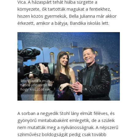
Vica. A házaspárt tehát hiába sürgette a
környezete, ők tartották magukat a fentiekhez,
hiszen közös gyermekük, Bella Julianna már akkor
érkezett, amikor a bátyja, Bandika iskolás lett.
Stohl Luca a múlt
héten jelentette be
hogy kisbabát vár
A sorban a negyedik Stohl lány elmúlt féléves, és
gyönyörű mintababaként emlegetik, de a szüleik
nem mutatták meg a nyilvánosságnak. A népszerű
színművész boldogságát pedig csak tovább