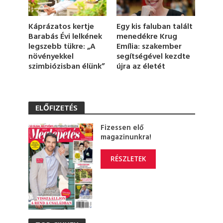
o
n
d
Káprázatos kertje
Egy kis faluban talált
s
Barabás Évi lelkének
menedékre Krug
legszebb tükre: „A
Emília: szakember
növényekkel
segítségével kezdte
szimbiózisban élünk”
újra az életét
ELŐFIZETÉS
Fizessen elő
magazinunkra!
RÉSZLETEK