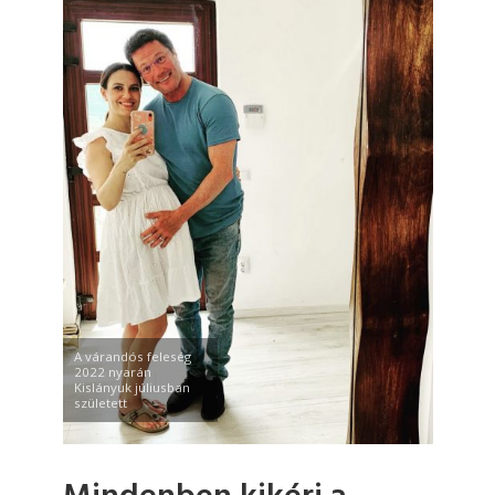
A várandós feleség
2022 nyarán
Kislányuk júliusban
született