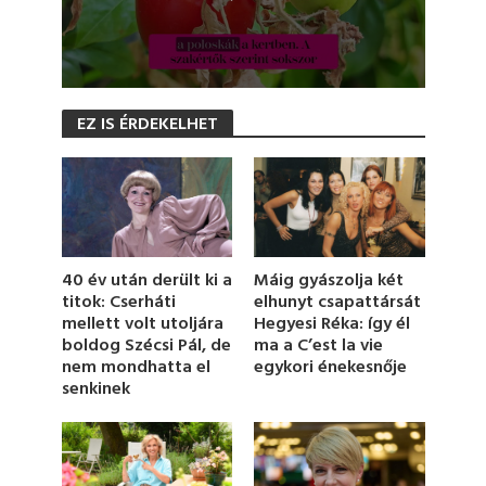
0
s
EZ IS ÉRDEKELHET
e
c
o
n
d
s
o
f
1
Máig gyászolja két
40 év után derült ki a
m
elhunyt csapattársát
titok: Cserháti
i
Hegyesi Réka: így él
mellett volt utoljára
n
u
ma a C’est la vie
boldog Szécsi Pál, de
t
egykori énekesnője
nem mondhatta el
e
senkinek
,
2
1
s
e
c