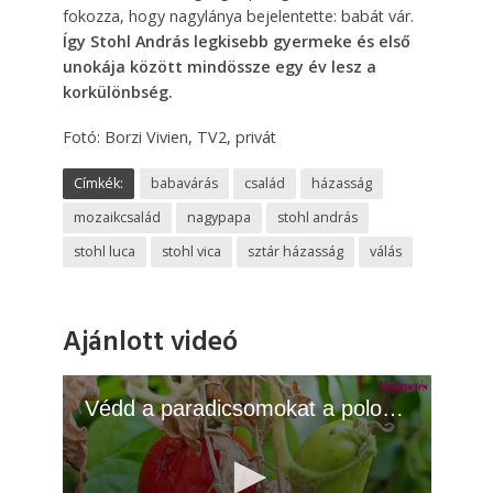
fokozza, hogy nagylánya bejelentette: babát vár.
Így Stohl András legkisebb gyermeke és első
unokája között mindössze egy év lesz a
korkülönbség.
Fotó: Borzi Vivien, TV2, privát
Címkék:
babavárás
család
házasság
mozaikcsalád
nagypapa
stohl andrás
stohl luca
stohl vica
sztár házasság
válás
Ajánlott videó
Védd a paradicsomokat a poloskáktól: 4 természetes módszer