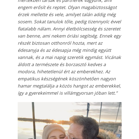
mértékben társak és partnerek vagyunk, ami
engem erősít és reptet. Olyan magabiztosságot
érzek mellette és vele, amilyet talán addig még
sosem. Sokat tanulok tőle, pedig tizennyolc évvel
fiatalabb nálam. Annyi életbölcsesség és szeretet
van benne, ami nekem óriási segítség. Ennek egy
részét biztosan otthonról hozta, mert az
édesanyja és az édesapja még mindig együtt
vannak, és a mai napig szeretik egymást. Vicának
áldott a természete és borzasztó kedves a
modora, hihetetlenül ért az emberekhez. Az
empatikus készségének köszönhetően nagyon
hamar megtalálja a közös hangot az emberekkel,
így a gyerekeimmel is villámgyorsan jóban lett.”