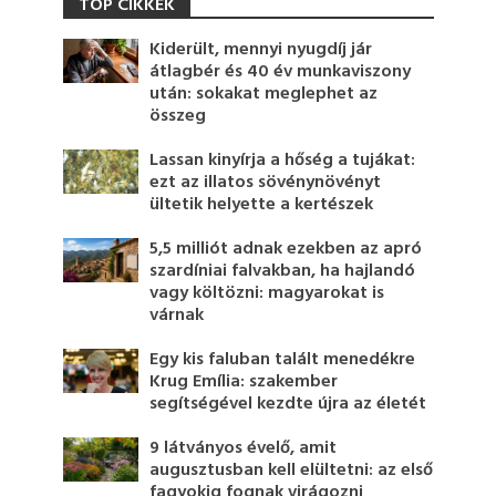
TOP CIKKEK
Kiderült, mennyi nyugdíj jár
átlagbér és 40 év munkaviszony
után: sokakat meglephet az
összeg
Lassan kinyírja a hőség a tujákat:
ezt az illatos sövénynövényt
ültetik helyette a kertészek
5,5 milliót adnak ezekben az apró
szardíniai falvakban, ha hajlandó
vagy költözni: magyarokat is
várnak
Egy kis faluban talált menedékre
Krug Emília: szakember
segítségével kezdte újra az életét
9 látványos évelő, amit
augusztusban kell elültetni: az első
fagyokig fognak virágozni