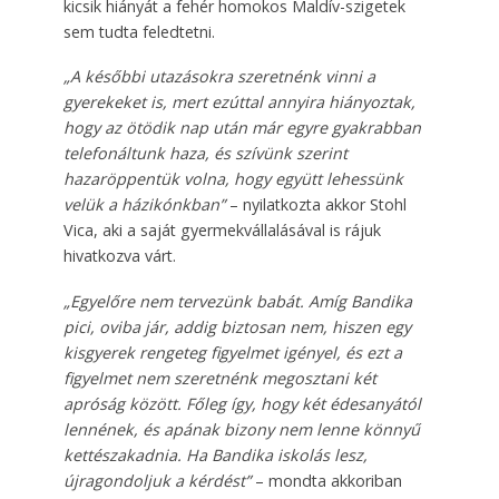
ki­csik hiányát a fehér homokos Maldív-szigetek
sem tudta feledtetni.
„A későbbi utazásokra szeretnénk vinni a
gyerekeket is, mert ezúttal annyira hiányoztak,
hogy az ötödik nap után már egyre gyakrabban
telefonáltunk haza, és szívünk szerint
hazaröppentük volna, hogy együtt lehessünk
velük a házikónkban”
– nyilatkozta akkor Stohl
Vica, aki a saját gyermekvállalásával is rájuk
hivatkozva várt.
„Egyelőre nem tervezünk babát. Amíg Bandika
pici, oviba jár, addig biztosan nem, hiszen egy
kisgyerek rengeteg figyelmet igényel, és ezt a
figyelmet nem szeretnénk megosztani két
apróság között. Főleg így, hogy két édesanyától
lennének, és apának bizony nem lenne könnyű
kettészakadnia. Ha Bandika iskolás lesz,
újragondoljuk a kérdést”
– mondta akkoriban