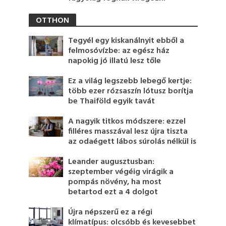
OTTHON
Tegyél egy kiskanálnyit ebből a
felmosóvízbe: az egész ház
napokig jó illatú lesz tőle
Ez a világ legszebb lebegő kertje:
több ezer rózsaszín lótusz borítja
be Thaiföld egyik tavát
A nagyik titkos módszere: ezzel
filléres masszával lesz újra tiszta
az odaégett lábos súrolás nélkül is
Leander augusztusban:
szeptember végéig virágik a
pompás növény, ha most
betartod ezt a 4 dolgot
Újra népszerű ez a régi
klímatípus: olcsóbb és kevesebbet