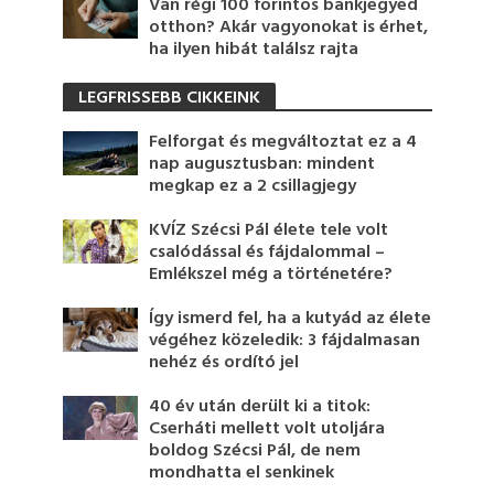
Van régi 100 forintos bankjegyed
otthon? Akár vagyonokat is érhet,
ha ilyen hibát találsz rajta
LEGFRISSEBB CIKKEINK
Felforgat és megváltoztat ez a 4
nap augusztusban: mindent
megkap ez a 2 csillagjegy
KVÍZ Szécsi Pál élete tele volt
csalódással és fájdalommal –
Emlékszel még a történetére?
Így ismerd fel, ha a kutyád az élete
végéhez közeledik: 3 fájdalmasan
nehéz és ordító jel
40 év után derült ki a titok:
Cserháti mellett volt utoljára
boldog Szécsi Pál, de nem
mondhatta el senkinek