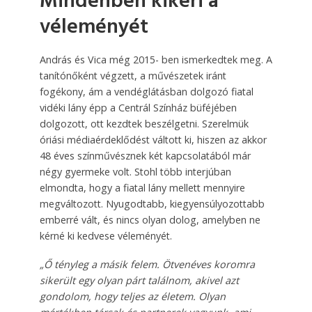
Mindenben kikéri a
véleményét
András és Vica még 2015- ben ismerkedtek meg. A
ta­nítónőként végzett, a művészetek iránt
fogékony, ám a vendéglátásban dolgozó fiatal
vidéki lány épp a Centrál Színház büféjében
dolgozott, ott kezdtek beszélgetni. Szerelmük
óriási médiaérdeklődést váltott ki, hiszen az akkor
48 éves színművésznek két kapcsolatából már
négy gyermeke volt. Stohl több interjúban
elmondta, hogy a fiatal lány mellett mennyire
megváltozott. Nyugodtabb, kiegyensúlyozottabb
emberré vált, és nincs olyan dolog, amelyben ne
kérné ki kedvese véleményét.
„Ő tényleg a másik felem. Ötvenéves koromra
sikerült egy olyan párt találnom, akivel azt
gondolom, hogy teljes az életem. Olyan