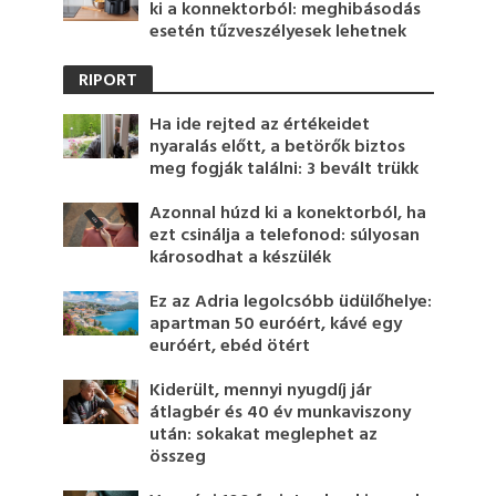
ki a konnektorból: meghibásodás
esetén tűzveszélyesek lehetnek
RIPORT
Ha ide rejted az értékeidet
nyaralás előtt, a betörők biztos
meg fogják találni: 3 bevált trükk
Azonnal húzd ki a konektorból, ha
ezt csinálja a telefonod: súlyosan
károsodhat a készülék
Ez az Adria legolcsóbb üdülőhelye:
apartman 50 euróért, kávé egy
euróért, ebéd ötért
Kiderült, mennyi nyugdíj jár
átlagbér és 40 év munkaviszony
után: sokakat meglephet az
összeg