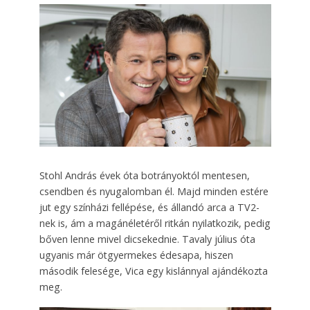
Stohl András évek óta botrányoktól mentesen,
csendben és nyugalomban él. Majd minden estére
jut egy színházi fellépése, és állandó arca a TV2-
nek is, ám a magánéletéről ritkán nyilatkozik, pedig
bőven lenne mivel dicsekednie. Tavaly július óta
ugyanis már ötgyermekes édesapa, hiszen
második felesége, Vica egy kislánnyal ajándékozta
meg.