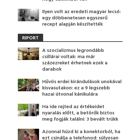
Ilyen volt az eredeti magyar lecsó:
egy döbbenetesen egyszerű
recept alapján készítették
RIPORT
A szocializmus legrondább
csillárai voltak: ma már
százezreket érhetnek ezek a
darabok
Hűvös erdei kirándulások unokával
kisvasutakon: ez a 9 legszebb
hazai útvonal kánikulára
Ha ide rejted az értékeidet
nyaralás előtt, a betörők biztos
meg fogják találni: 3 bevált trükk
Azonnal húzd ki a konektorból, ha
ezt csinálja a telefonod: súlyosan