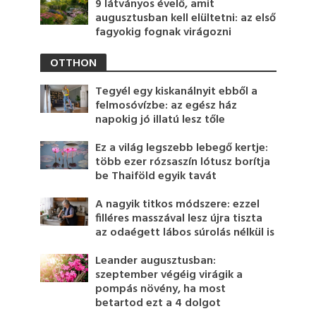
9 látványos évelő, amit
augusztusban kell elültetni: az első
fagyokig fognak virágozni
OTTHON
Tegyél egy kiskanálnyit ebből a
felmosóvízbe: az egész ház
napokig jó illatú lesz tőle
Ez a világ legszebb lebegő kertje:
több ezer rózsaszín lótusz borítja
be Thaiföld egyik tavát
A nagyik titkos módszere: ezzel
filléres masszával lesz újra tiszta
az odaégett lábos súrolás nélkül is
Leander augusztusban:
szeptember végéig virágik a
pompás növény, ha most
betartod ezt a 4 dolgot