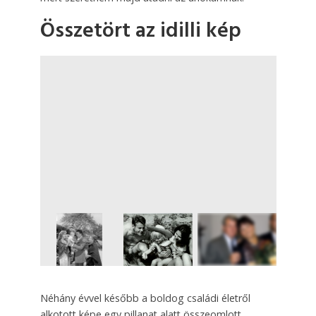
Összetört az idilli kép
7
FOTÓ
Néhány évvel később a boldog családi életről
alkotott képe egy pillanat alatt összeomlott,