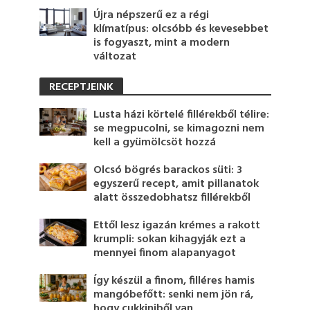
Újra népszerű ez a régi
klímatípus: olcsóbb és kevesebbet
is fogyaszt, mint a modern
változat
RECEPTJEINK
Lusta házi körtelé fillérekből télire:
se megpucolni, se kimagozni nem
kell a gyümölcsöt hozzá
Olcsó bögrés barackos süti: 3
egyszerű recept, amit pillanatok
alatt összedobhatsz fillérekből
Ettől lesz igazán krémes a rakott
krumpli: sokan kihagyják ezt a
mennyei finom alapanyagot
Így készül a finom, filléres hamis
mangóbefőtt: senki nem jön rá,
hogy cukkiniből van