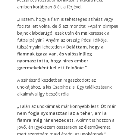
amiben korábban ő élt a férjével.
„Hiszem, hogy a fiam is tehetséges színész vagy
focista lett volna, de ő azt mondta: »Apám olimpiai
bajnok labdarúgó, ezek után én mit keressek a
futballpályán? Anyám az ország Pécsi Ildikója,
túlszárnyalni lehetetlen.«
Beláttam, hogy a
fiamnak igaza van, és valószínűleg
nyomasztotta, hogy híres ember
gyermekeként kellett felnőnie.”
A színésznő kezdetben ragaszkodott az
unokájához, a kis Csabihoz is. Egy találkozásunk
alkalmával így beszélt róla.
„Talán az unokámnak már könnyebb lesz.
Őt már
nem fogja nyomasztani az a teher, ami a
fiamra még ránehezedett.
Akármit is hozzon a
jövő, én igyekszem összerakni az életművemet,
mert szeretném majd átadni az unokámnak.”