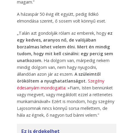
magam.”
A házaspár 50 évig élt együtt, pedig Ildikó
elmondása szerint, ő sosem volt könnyű eset.
„Talán azt gondolják rólam az emberek, hogy
ez
egy kedves, aranyos nő, de valójában
borzalmas lehet velem élni. Mert én mindig
tudom, hogy mit kell csinálni: egy percig sem
unatkozom.
Ha dolgom van, márpedig nekem
mindig dolgom van, nem hagy nyugodni,
állandóan azon jár az eszem.
A szüleimtől
örököltem a nyughatatlanságot.
Szegény
édesanyám mondogatta
: »Fiam, Isten bennünket
vagy megvert, vagy megáldott ezzel a rettenetes
munkamániával!« Ezért is mondom, hogy szegény
Lajosomnak nincs könnyű sorsa mellettem, de
hála az égnek, ő nagyon tud bánni velem.”
Ez is érdekelhet