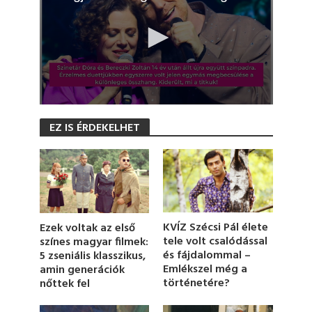
0
s
EZ IS ÉRDEKELHET
e
c
o
n
d
s
o
f
4
KVÍZ Szécsi Pál élete
Ezek voltak az első
6
tele volt csalódással
színes magyar filmek:
s
és fájdalommal –
5 zseniális klasszikus,
e
c
Emlékszel még a
amin generációk
o
történetére?
nőttek fel
n
d
s