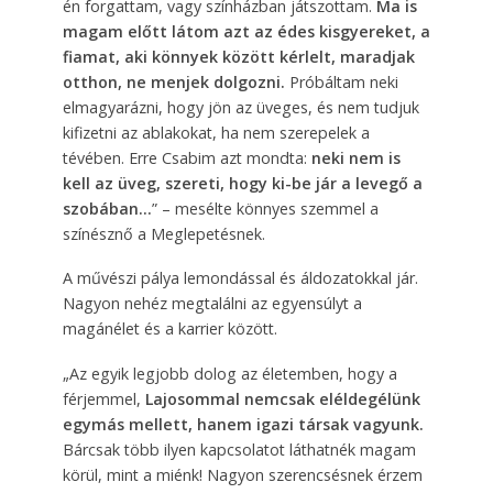
én forgattam, vagy színházban játszottam.
Ma is
magam előtt látom azt az édes kisgyereket, a
fiamat, aki könnyek között kérlelt, maradjak
otthon, ne menjek dolgozni.
Próbáltam neki
elmagyarázni, hogy jön az üveges, és nem tudjuk
kifizetni az ablakokat, ha nem szerepelek a
tévében. Erre Csabim azt mondta:
neki nem is
kell az üveg, szereti, hogy ki-be jár a levegő a
szobában…
” – mesélte könnyes szemmel a
színésznő a Meglepetésnek.
A művészi pálya lemondással és áldozatokkal jár.
Nagyon nehéz megtalálni az egyensúlyt a
magánélet és a karrier között.
„Az egyik legjobb dolog az életemben, hogy a
férjemmel,
Lajosommal nemcsak eléldegélünk
egymás mellett, hanem igazi társak vagyunk.
Bárcsak több ilyen kapcsolatot láthatnék magam
körül, mint a miénk! Nagyon szerencsésnek érzem