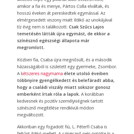
amikor a fia és menye, Pártos Csilla elváltak, és
hosszú éveken át pereskedtek egymással. Az
elmérgesedett viszony miatt Ildikó az unokájával
tíz évig nem is találkozott.
Csak Szűcs Lajos
temetésén látták újra egymást, de ekkor a
színésznő egészségi állapota már
megromlott.
Közben fia, Csaba újra megnősült, és a második
házasságából is született egy gyermeke, Zsombor.
A
kétszeres nagymama
élete utolsó éveiben
többnyire gyengélkedett és belefáradt abba,
hogy a családi viszály miatt sokszor gonosz
emberként írtak róla a lapok.
A korábban
kedvesnek és pozitív személyiségnek tartott
színésznő megítélése rendkívüli módon
megváltozott.
Akkoriban egy fogadott fiú, L. Péterfi Csaba is
feltűnt Ildikó mellett. A színésznő neki öntötte ki a