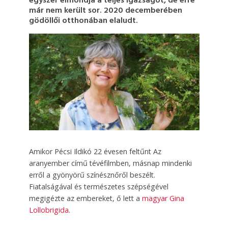
egyszer elmondja a teljes igazságot, de erre
már nem került sor. 2020 decemberében
gödöllői otthonában elaludt.
Amikor Pécsi Ildikó 22 évesen feltűnt Az
aranyember című tévéfilmben, másnap mindenki
erről a gyönyörű színésznőről beszélt.
Fiatalságával és természetes szépségével
megigézte az embereket, ő lett a
magyar Gina
Lollobrigida
.