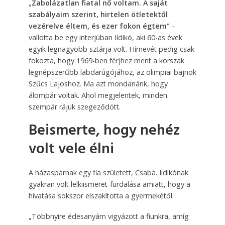
„
Zabolázatlan fiatal nő voltam. A saját
szabályaim szerint, hirtelen ötletektől
vezérelve éltem, és ezer fokon égtem”
–
vallotta be egy interjúban Ildikó, aki 60-as évek
egyik legnagyobb sztárja volt. Hírnevét pedig csak
fokozta, hogy 1969-ben férjhez ment a korszak
legnépszerűbb labdarúgójához, az olimpiai bajnok
Szűcs Lajoshoz. Ma azt mondanánk, hogy
álompár voltak. Ahol megjelentek, minden
szempár rájuk szegeződött.
Beismerte, hogy nehéz
volt vele élni
A házaspárnak egy fia született, Csaba. Ildikónak
gyakran volt lelkiismeret-furdalása amiatt, hogy a
hivatása sokszor elszakította a gyermekétől.
„Többnyire édesanyám vigyázott a fiunkra, amíg