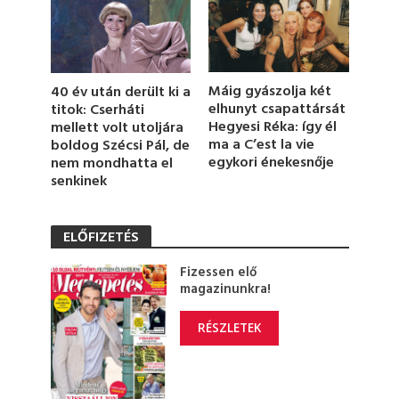
Máig gyászolja két
40 év után derült ki a
elhunyt csapattársát
titok: Cserháti
Hegyesi Réka: így él
mellett volt utoljára
ma a C’est la vie
boldog Szécsi Pál, de
egykori énekesnője
nem mondhatta el
senkinek
ELŐFIZETÉS
Fizessen elő
magazinunkra!
RÉSZLETEK