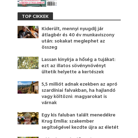
TOP CIKKEK
Kiderült, mennyi nyugdíj jár
átlagbér és 40 év munkaviszony
után: sokakat meglephet az
összeg
Lassan kinyírja a hőség a tujákat:
ezt az illatos sövénynövényt
ültetik helyette a kertészek
5,5 milliót adnak ezekben az apró
szardíniai falvakban, ha hajlandó
vagy költözni: magyarokat is
várnak
Egy kis faluban talált menedékre
Krug Emília: szakember
segítségével kezdte újra az életét