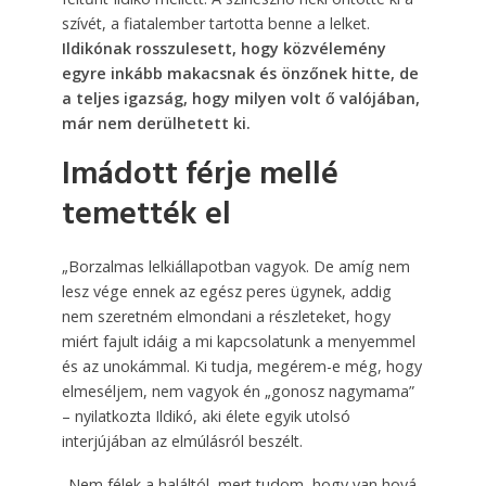
szívét, a fiatalember tartotta benne a lelket.
Ildikónak rosszulesett, hogy közvélemény
egyre inkább makacsnak és önzőnek hitte, de
a teljes igazság, hogy milyen volt ő valójában,
már nem derülhetett ki.
Imádott férje mellé
temették el
„Borzalmas lelkiállapotban vagyok. De amíg nem
lesz vége ennek az egész peres ügynek, addig
nem szeretném elmondani a részleteket, hogy
miért fajult idáig a mi kapcsolatunk a menyemmel
és az unokámmal. Ki tudja, megérem-e még, hogy
elmeséljem, nem vagyok én „gonosz nagymama”
– nyilatkozta Ildikó, aki élete egyik utolsó
interjújában az elmúlásról beszélt.
„Nem félek a haláltól, mert tudom, hogy van hová