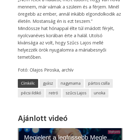
mennem, már várnak a szüleim és a férjem. Minél
öregebb az ember, annál inkább elgondolkodik az
életén. Mostanság én is ezt teszem.”
Mindössze hat hónappal élte túl imádott férjét,
nyolcvanéves korában érte a halál. Utolsó
kívánsága az volt, hogy Szűcs Lajos mellé
helyezzék örök nyugalomra a máriabesnyői
temetőben.
Fotó: Olajos Piroska, archív
Címkék:
gyász
nagymama
pártos csilla
pécsi ildikó
retró
szűcs Lajos
unoka
Ajánlott videó
Megjelent a legfrissebb Meglepetés! - 2026.06.02.