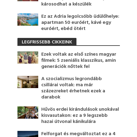
károsodhat a készülék
Ez az Adria legolcsóbb üdülőhelye:
apartman 50 euróért, kávé egy
euróért, ebéd ötért
LEGFRISSEBB CIKKEINK
Ezek voltak az első színes magyar
filmek: 5 zseniális klasszikus, amin
generációk nőttek fel
A szocializmus legrondább
csillárai voltak: ma már
százezreket érhetnek ezek a
darabok
Hűvös erdei kirándulások unokával
kisvasutakon: ez a 9 legszebb
hazai útvonal kánikulára
Felforgat és megváltoztat ez a 4