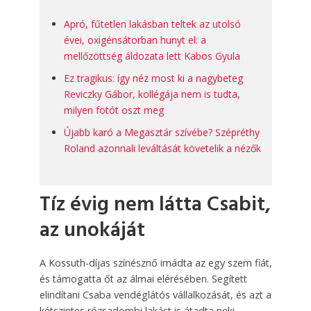
Apró, fűtetlen lakásban teltek az utolsó
évei, oxigénsátorban hunyt el: a
mellőzöttség áldozata lett Kabos Gyula
Ez tragikus: így néz most ki a nagybeteg
Reviczky Gábor, kollégája nem is tudta,
milyen fotót oszt meg
Újabb karó a Megasztár szívébe? Szépréthy
Roland azonnali leváltását követelik a nézők
Tíz évig nem látta Csabit,
az unokáját
A Kossuth-díjas színésznő imádta az egy szem fiát,
és támogatta őt az álmai elérésében. Segített
elindítani Csaba vendéglátós vállalkozását, és azt a
kétszintes rózsadombi lakást is átadta neki,