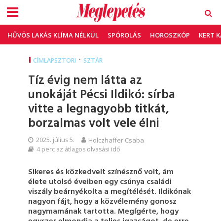
HŰVÖS LAKÁS KLÍMA NÉLKÜL
SPÓROLÁS
HOROSZKÓP
KERT 
•
CÍMLAPSZTORI
SZTÁR
Tíz évig nem látta az
unokáját Pécsi Ildikó: sírba
vitte a legnagyobb titkát,
borzalmas volt vele élni
2025. július 5.
Holczhaffer Csaba
4 perc az átlagos olvasási idő
Sikeres és közkedvelt színésznő volt, ám
élete utolsó éveiben egy csúnya családi
viszály beárnyékolta a megítélését. Ildikónak
nagyon fájt, hogy a közvélemény gonosz
nagymamának tartotta. Megígérte, hogy