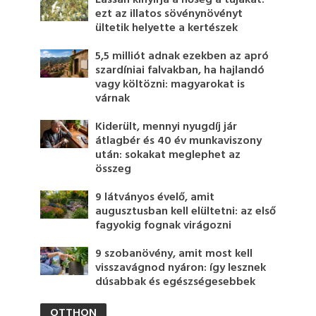
Lassan kinyírja a hőség a tujákat:
ezt az illatos sövénynövényt
ültetik helyette a kertészek
5,5 milliót adnak ezekben az apró
szardíniai falvakban, ha hajlandó
vagy költözni: magyarokat is
várnak
Kiderült, mennyi nyugdíj jár
átlagbér és 40 év munkaviszony
után: sokakat meglephet az
összeg
9 látványos évelő, amit
augusztusban kell elültetni: az első
fagyokig fognak virágozni
9 szobanövény, amit most kell
visszavágnod nyáron: így lesznek
dúsabbak és egészségesebbek
OTTHON