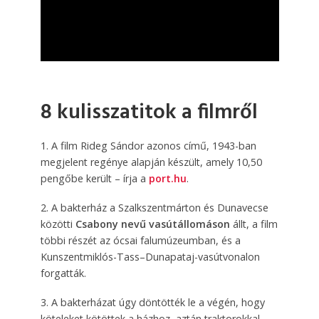
8 kulisszatitok a filmről
1. A film Rideg Sándor azonos című, 1943-ban
megjelent regénye alapján készült, amely 10,50
pengőbe került – írja a
port.hu
.
2. A bakterház a Szalkszentmárton és Dunavecse
közötti
Csabony nevű vasútállomáson
állt, a film
többi részét az ócsai falumúzeumban, és a
Kunszentmiklós-Tass–Dunapataj-vasútvonalon
forgatták.
3. A bakterházat úgy döntötték le a végén, hogy
köteleket kötöttek a házhoz, aztán traktorokkal