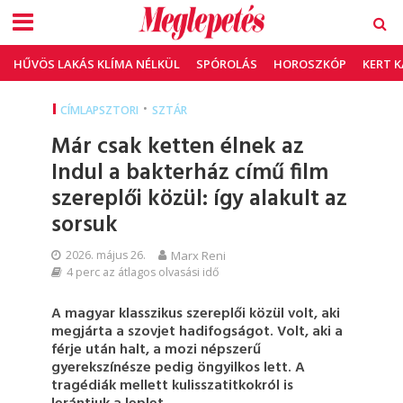
HŰVÖS LAKÁS KLÍMA NÉLKÜL
SPÓROLÁS
HOROSZKÓP
KERT 
•
CÍMLAPSZTORI
SZTÁR
Már csak ketten élnek az
Indul a bakterház című film
szereplői közül: így alakult az
sorsuk
2026. május 26.
Marx Reni
4 perc az átlagos olvasási idő
A magyar klasszikus szereplői közül volt, aki
megjárta a szovjet hadifogságot. Volt, aki a
férje után halt, a mozi népszerű
gyerekszínésze pedig öngyilkos lett. A
tragédiák mellett kulisszatitkokról is