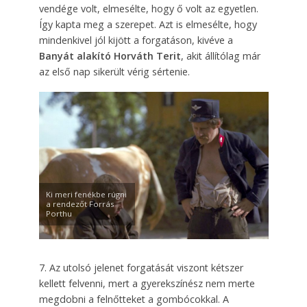
vendége volt, elmesélte, hogy ő volt az egyetlen.
Így kapta meg a szerepet. Azt is elmesélte, hogy
mindenkivel jól kijött a forgatáson, kivéve a
Banyát alakító Horváth Terit
, akit állítólag már
az első nap sikerült vérig sértenie.
Ki meri fenékbe rúgni
a rendezőt Forrás
Porthu
7. Az utolsó jelenet forgatását viszont kétszer
kellett felvenni, mert a gyerekszínész nem merte
megdobni a felnőtteket a gombócokkal. A