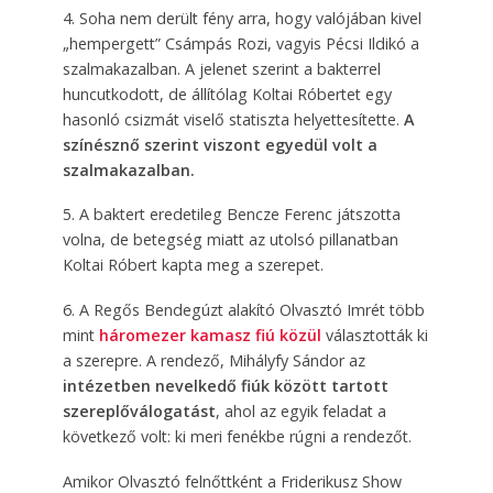
4. Soha nem derült fény arra, hogy valójában kivel
„hempergett” Csámpás Rozi, vagyis Pécsi Ildikó a
szalmakazalban. A jelenet szerint a bakterrel
huncutkodott, de állítólag Koltai Róbertet egy
hasonló csizmát viselő statiszta helyettesítette.
A
színésznő szerint viszont egyedül volt a
szalmakazalban.
5. A baktert eredetileg Bencze Ferenc játszotta
volna, de betegség miatt az utolsó pillanatban
Koltai Róbert kapta meg a szerepet.
6. A Regős Bendegúzt alakító Olvasztó Imrét több
mint
háromezer kamasz fiú közül
választották ki
a szerepre. A rendező, Mihályfy Sándor az
intézetben nevelkedő fiúk között tartott
szereplőválogatást
, ahol az egyik feladat a
következő volt: ki meri fenékbe rúgni a rendezőt.
Amikor Olvasztó felnőttként a Friderikusz Show