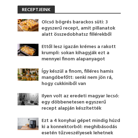
RECEPTJEINK
Olcsó bögrés barackos süti: 3
egyszerű recept, amit pillanatok
alatt összedobhatsz fillérekből
Ettől lesz igazán krémes a rakott
krumpli: sokan kihagyják ezt a
mennyei finom alapanyagot
Így készül a finom, filléres hamis
mangóbefőtt: senki nem jön rá,
hogy cukkiniből van
Ilyen volt az eredeti magyar lecsó:
egy döbbenetesen egyszerű
recept alapján készítették
Ezt a 4 konyhai gépet mindig húzd
ki a konnektorból: meghibásodás
esetén tűzveszélyesek lehetnek