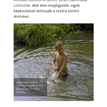
széthúzták.
Akik éles megfigyelők, egyik
képkockánál láthatják a tetőre kötött
drótokat.
A gyerekszínész
sajnos öngyilkos lett
néhán éve Forrás
Porthu