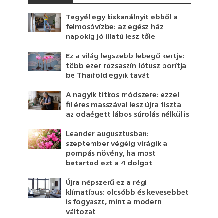
Tegyél egy kiskanálnyit ebből a
felmosóvízbe: az egész ház
napokig jó illatú lesz tőle
Ez a világ legszebb lebegő kertje:
több ezer rózsaszín lótusz borítja
be Thaiföld egyik tavát
A nagyik titkos módszere: ezzel
filléres masszával lesz újra tiszta
az odaégett lábos súrolás nélkül is
Leander augusztusban:
szeptember végéig virágik a
pompás növény, ha most
betartod ezt a 4 dolgot
Újra népszerű ez a régi
klímatípus: olcsóbb és kevesebbet
is fogyaszt, mint a modern
változat