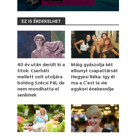
0
s
EZ IS ÉRDEKELHET
e
c
o
n
d
s
o
f
1
Máig gyászolja két
40 év után derült ki a
m
elhunyt csapattársát
titok: Cserháti
i
Hegyesi Réka: így él
mellett volt utoljára
n
u
ma a C’est la vie
boldog Szécsi Pál, de
t
egykori énekesnője
nem mondhatta el
e
senkinek
,
4
s
e
c
o
n
d
s