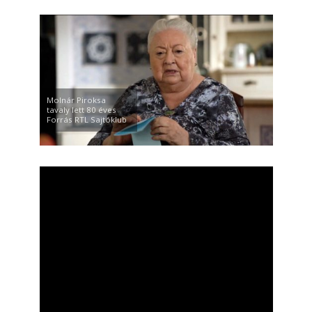
Molnár Piroksa
tavaly lett 80 éves
Forrás RTL Sajtóklub