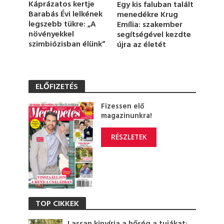
Káprázatos kertje
Egy kis faluban talált
Barabás Évi lelkének
menedékre Krug
legszebb tükre: „A
Emília: szakember
növényekkel
segítségével kezdte
szimbiózisban élünk”
újra az életét
ELŐFIZETÉS
Fizessen elő
magazinunkra!
RÉSZLETEK
TOP CIKKEK