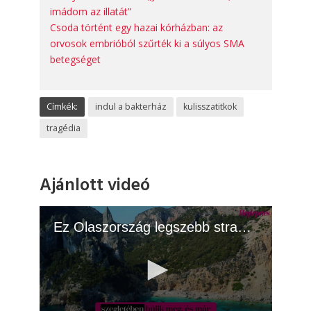
imádom az illatát”
Csoda történt egy hazai kórházban: az
orvosok embrióból szűrték ki a súlyos SMA
betegséget
Címkék:
indul a bakterház
kulisszatitkok
tragédia
Ajánlott videó
Ez Olaszország legszebb strandja: a helyiek csak néhány turistának árulják el, hol van