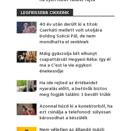
ha ilyen hibát találsz rajta
LEGFRISSEBB CIKKEINK
40 év után derült ki a titok:
Cserháti mellett volt utoljára
boldog Szécsi Pál, de nem
mondhatta el senkinek
Máig gyászolja két elhunyt
csapattársát Hegyesi Réka: így él
ma a C’est la vie egykori
énekesnője
Ha ide rejted az értékeidet
nyaralás előtt, a betörők biztos
meg fogják találni: 3 bevált trükk
Azonnal húzd ki a konektorból, ha
ezt csinálja a telefonod: súlyosan
károsodhat a készülék
Nem véletlen az állandó mázli: