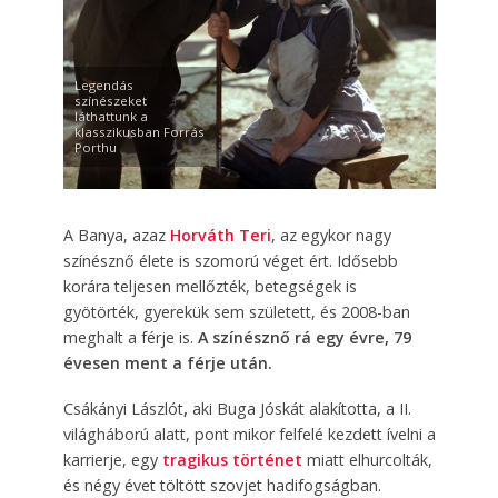
Legendás
színészeket
láthattunk a
klasszikusban Forrás
Porthu
A Banya, azaz
Horváth Teri
, az egykor nagy
színésznő élete is szomorú véget ért. Idősebb
korára teljesen mellőzték, betegségek is
gyötörték, gyerekük sem született, és 2008-ban
meghalt a férje is.
A színésznő rá egy évre, 79
évesen ment a férje után.
Csákányi Lászlót
,
aki Buga Jóskát alakította, a II.
világháború alatt, pont mikor felfelé kezdett ívelni a
karrierje, egy
tragikus történet
miatt elhurcolták,
és négy évet töltött szovjet hadifogságban.