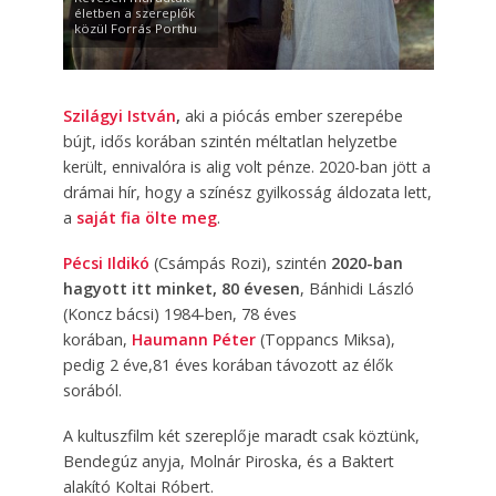
életben a szereplők
közül Forrás Porthu
Szilágyi István
,
aki a piócás ember szerepébe
bújt, idős korában szintén méltatlan helyzetbe
került, ennivalóra is alig volt pénze. 2020-ban jött a
drámai hír, hogy a színész gyilkosság áldozata lett,
a
saját fia ölte meg
.
Pécsi Ildikó
(Csámpás Rozi), szintén
2020-ban
hagyott itt minket, 80 évesen
, Bánhidi László
(Koncz bácsi) 1984-ben, 78 éves
korában,
Haumann Péter
(Toppancs Miksa),
pedig 2 éve,81 éves korában távozott az élők
sorából.
A kultuszfilm két szereplője maradt csak köztünk,
Bendegúz anyja, Molnár Piroska, és a Baktert
alakító Koltai Róbert.