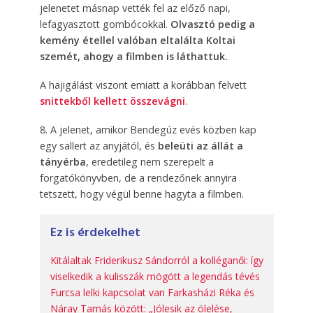
jelenetet másnap vették fel az előző napi,
lefagyasztott gombócokkal.
Olvasztó pedig a
kemény étellel valóban eltalálta Koltai
szemét, ahogy a filmben is láthattuk.
A hajigálást viszont emiatt a korábban felvett
snittekből kellett összevágni
.
8. A jelenet, amikor Bendegúz evés közben kap
egy sallert az anyjától, és
beleüti az állát a
tányérba
, eredetileg nem szerepelt a
forgatókönyvben, de a rendezőnek annyira
tetszett, hogy végül benne hagyta a filmben.
Ez is érdekelhet
Kitálaltak Friderikusz Sándorról a kolléganői: így
viselkedik a kulisszák mögött a legendás tévés
Furcsa lelki kapcsolat van Farkasházi Réka és
Náray Tamás között: „Jólesik az ölelése,