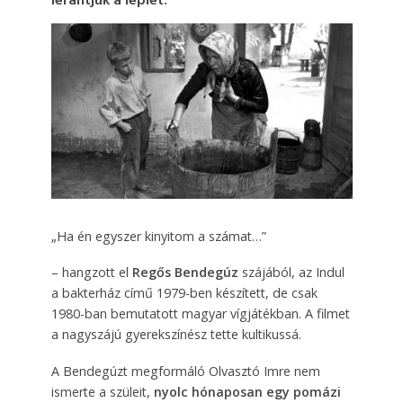
lerántjuk a leplet.
„Ha én egyszer kinyitom a számat…”
– hangzott el
Regős Bendegúz
szájából, az Indul
a bakterház című 1979-ben készített, de csak
1980-ban bemutatott magyar vígjátékban. A filmet
a nagyszájú gyerekszínész tette kultikussá.
A Bendegúzt megformáló Olvasztó Imre nem
ismerte a szüleit,
nyolc hónaposan egy pomázi