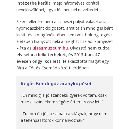
intézetbe került
, majd hároméves korától
nevelőszülőnél, egy idős néninél nevelkedett.
Sikere ellenére nem a színészi pályát választotta,
nyomdászként dolgozott, amit talán mindig is bánt
kicsit, és a magánéletében sem volt boldog, egész
életében hiányzott neki a meghitt családi környezet
– írta az
ujsagmuzeum.hu
. Olvasztó
nem tudta
elviselni a lelki terheket, és 2013-ban, 47
évesen öngyilkos lett
, felakasztotta magát egy
fára a Fót és Csomád közötti erdőben.
Regős Bendegúz aranyköpései
„Én mindig is jó szándékú gyerek voltam, csak
mire a szándékom végére értem, rossz lett.”
„Tudom én jól, az a baja a világnak, hogy nem
a tehénpásztorok kormányoznak.”