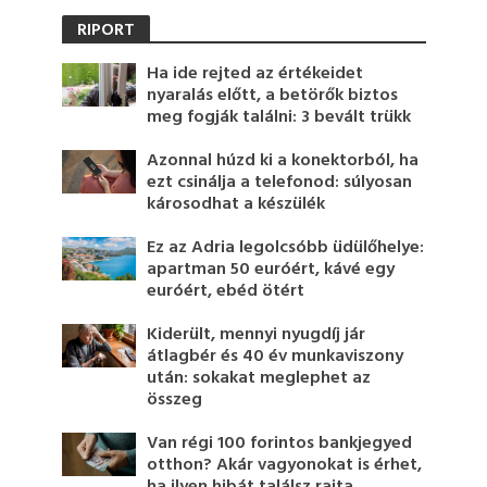
RIPORT
Ha ide rejted az értékeidet
nyaralás előtt, a betörők biztos
meg fogják találni: 3 bevált trükk
Azonnal húzd ki a konektorból, ha
ezt csinálja a telefonod: súlyosan
károsodhat a készülék
Ez az Adria legolcsóbb üdülőhelye:
apartman 50 euróért, kávé egy
euróért, ebéd ötért
Kiderült, mennyi nyugdíj jár
átlagbér és 40 év munkaviszony
után: sokakat meglephet az
összeg
Van régi 100 forintos bankjegyed
otthon? Akár vagyonokat is érhet,