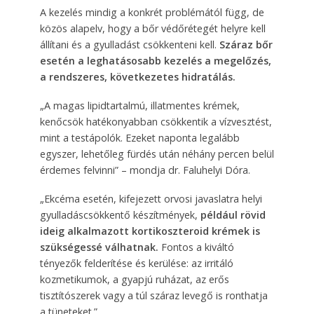
A kezelés mindig a konkrét problémától függ, de
közös alapelv, hogy a bőr védőrétegét helyre kell
állítani és a gyulladást csökkenteni kell.
Száraz bőr
esetén a leghatásosabb kezelés a megelőzés,
a rendszeres, következetes hidratálás.
„A magas lipidtartalmú, illatmentes krémek,
kenőcsök hatékonyabban csökkentik a vízvesztést,
mint a testápolók. Ezeket naponta legalább
egyszer, lehetőleg fürdés után néhány percen belül
érdemes felvinni” – mondja dr. Faluhelyi Dóra.
„Ekcéma esetén, kifejezett orvosi javaslatra helyi
gyulladáscsökkentő készítmények,
például rövid
ideig alkalmazott kortikoszteroid krémek is
szükségessé válhatnak.
Fontos a kiváltó
tényezők felderítése és kerülése: az irritáló
kozmetikumok, a gyapjú ruházat, az erős
tisztítószerek vagy a túl száraz levegő is ronthatja
a tüneteket.”