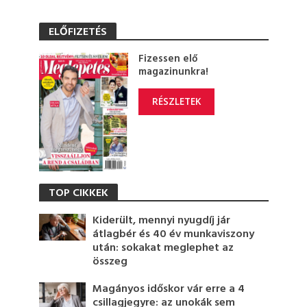
ELŐFIZETÉS
Fizessen elő
magazinunkra!
RÉSZLETEK
TOP CIKKEK
Kiderült, mennyi nyugdíj jár
átlagbér és 40 év munkaviszony
után: sokakat meglephet az
összeg
Magányos időskor vár erre a 4
csillagjegyre: az unokák sem