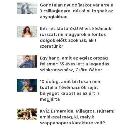
Gondtalan nyugdíjaskor vár erre a
3 csillagjegyre: dúskálni fognak az
anyagiakban
Kéz- és lábtörést! Miért kívánunk
rosszat, mi magyarok a fontos
dolgok előtt azoknak, akit
szeretünk?
Egy hang, amit az egész ország
felismer: 55 éves lett a legendás
szinkronszínész, Csőre Gábor
10 dolog, amit biztosan nem
tudtál a Tévémaciról: saját
bélyeget kapott és az űrt is
megjárta
KVÍZ Esmeralda, Milagros, Hürrem:
emlékszel még, ki, melyik
szappanopera karaktere volt?