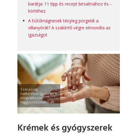
barátja: 11 tipp és recept birsalmához és -
körtéhez
A hűtőmágnesek tényleg pörgetik a
villanyórát? A szakértő végre elmondta az
igazságot
Szárazság
hátterében gyakran a
megváltozott
faggyúösszetétel áll
Krémek és gyógyszerek