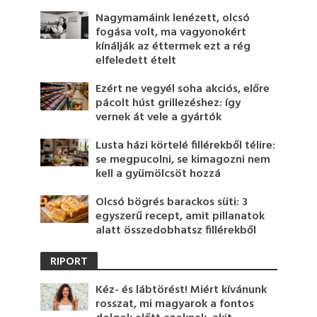
Nagymamáink lenézett, olcsó
fogása volt, ma vagyonokért
kínálják az éttermek ezt a rég
elfeledett ételt
Ezért ne vegyél soha akciós, előre
pácolt húst grillezéshez: így
vernek át vele a gyártók
Lusta házi körtelé fillérekből télire:
se megpucolni, se kimagozni nem
kell a gyümölcsöt hozzá
Olcsó bögrés barackos süti: 3
egyszerű recept, amit pillanatok
alatt összedobhatsz fillérekből
RIPORT
Kéz- és lábtörést! Miért kívánunk
rosszat, mi magyarok a fontos