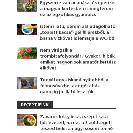
Egyszerre van ananász- és eperíze:
a magyar kertekben is megterem
ez az egzotikus gyümölcs
Isteni illatú, perem alá adagolható
„toalett kacsa”-gél fillérekből: a
barna vízkövet is lemarja a WC-ből
Nem virágzik a
trombitafolyondár? Gyakori hibák,
amiket nagyon sok amatőr kertész
elkövet
Tegyél egy kiskanálnyit ebből a
felmosóvízbe: az egész ház
napokig jó illatú lesz tőle
RECEPTJEINK
Zavaros lötty lesz a szép tiszta
húslevesed, ha ezt a 3 zöldséget
teszed bele: a nagyi sosem tenné