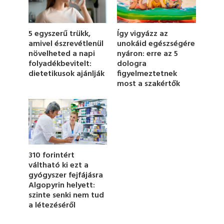
s
o
f
1
5 egyszerű trükk,
Így vigyázz az
m
amivel észrevétlenül
unokáid egészségére
i
növelheted a napi
nyáron: erre az 5
n
u
folyadékbevitelt:
dologra
t
dietetikusok ajánlják
figyelmeztetnek
e
most a szakértők
,
3
s
e
c
o
n
d
s
310 forintért
váltható ki ezt a
gyógyszer fejfájásra
Algopyrin helyett:
szinte senki nem tud
a létezéséről