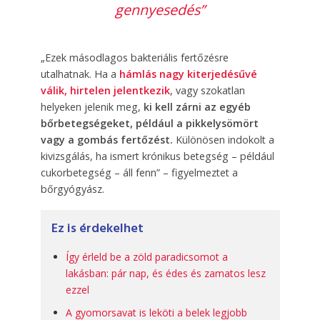
gennyesedés”
„Ezek másodlagos bakteriális fertőzésre
utalhatnak. Ha a
hámlás nagy kiterjedésűvé
válik, hirtelen jelentkezik
, vagy szokatlan
helyeken jelenik meg,
ki kell zárni az egyéb
bőrbetegségeket, például a pikkelysömört
vagy a gombás fertőzést.
Különösen indokolt a
kivizsgálás, ha ismert krónikus betegség – például
cukorbetegség – áll fenn” – figyelmeztet a
bőrgyógyász.
Ez is érdekelhet
Így érleld be a zöld paradicsomot a
lakásban: pár nap, és édes és zamatos lesz
ezzel
A gyomorsavat is leköti a belek legjobb