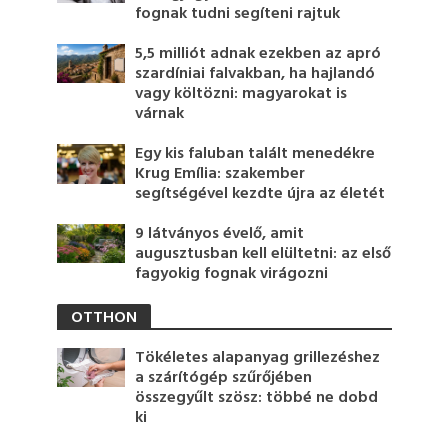
fognak tudni segíteni rajtuk
5,5 milliót adnak ezekben az apró
szardíniai falvakban, ha hajlandó
vagy költözni: magyarokat is
várnak
Egy kis faluban talált menedékre
Krug Emília: szakember
segítségével kezdte újra az életét
9 látványos évelő, amit
augusztusban kell elültetni: az első
fagyokig fognak virágozni
OTTHON
Tökéletes alapanyag grillezéshez
a szárítógép szűrőjében
összegyűlt szösz: többé ne dobd
ki