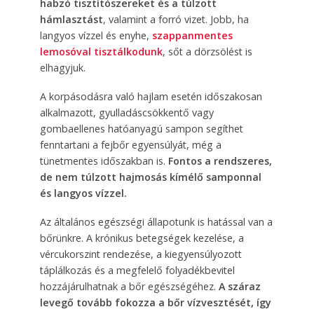
habzó tisztítószereket és a túlzott
hámlasztást
, valamint a forró vizet. Jobb, ha
langyos vízzel és enyhe,
szappanmentes
lemosóval tisztálkodunk
, sőt a dörzsölést is
elhagyjuk.
A korpásodásra való hajlam esetén időszakosan
alkalmazott, gyulladáscsökkentő vagy
gombaellenes hatóanyagú sampon segíthet
fenntartani a fejbőr egyensúlyát, még a
tünetmentes időszakban is.
Fontos a rendszeres,
de nem túlzott hajmosás kímélő samponnal
és langyos vízzel.
Az általános egészségi állapotunk is hatással van a
bőrünkre. A krónikus betegségek kezelése, a
vércukorszint rendezése, a kiegyensúlyozott
táplálkozás és a megfelelő folyadékbevitel
hozzájárulhatnak a bőr egészségéhez.
A száraz
levegő tovább fokozza a bőr vízvesztését, így