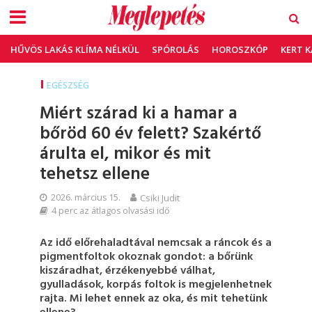
HŰVÖS LAKÁS KLÍMA NÉLKÜL
SPÓROLÁS
HOROSZKÓP
KERT 
EGÉSZSÉG
Miért szárad ki a hamar a
bőröd 60 év felett? Szakértő
árulta el, mikor és mit
tehetsz ellene
2026. március 15.
Csiki Judit
4 perc az átlagos olvasási idő
Az idő előrehaladtával nemcsak a ráncok és a
pigmentfoltok okoznak gondot: a bőrünk
kiszáradhat, érzékenyebbé válhat,
gyulladások, korpás foltok is megjelenhetnek
rajta. Mi lehet ennek az oka, és mit tehetünk