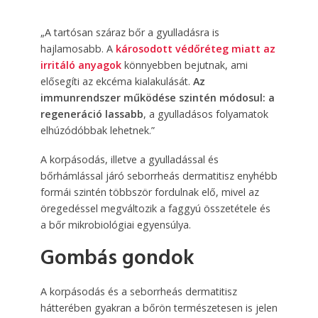
„A tartósan száraz bőr a gyulladásra is
hajlamosabb. A
károsodott védőréteg miatt az
irritáló anyagok
könnyebben bejutnak, ami
elősegíti az ekcéma kialakulását.
Az
immunrendszer működése szintén módosul: a
regeneráció lassabb
, a gyulladásos folyamatok
elhúzódóbbak lehetnek.”
A korpásodás, illetve a gyulladással és
bőrhámlással járó seborrheás dermatitisz enyhébb
formái szintén többször fordulnak elő, mivel az
öregedéssel megváltozik a faggyú összetétele és
a bőr mikrobiológiai egyensúlya.
Gombás gondok
A korpásodás és a seborrheás dermatitisz
hátterében gyakran a bőrön természetesen is jelen