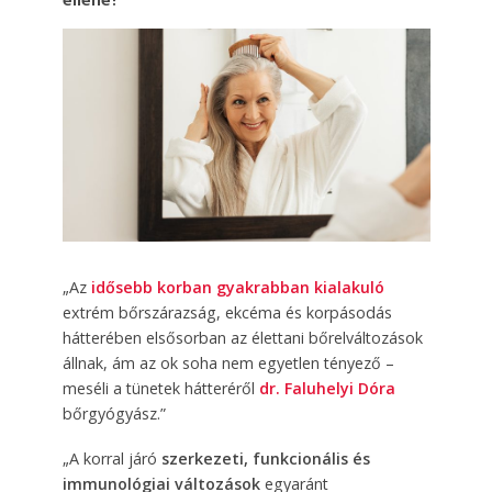
ellene?
„Az
idősebb korban gyakrabban kialakuló
extrém bőrszárazság, ekcéma és korpásodás
hátterében elsősorban az élettani bőrelváltozások
állnak, ám az ok soha nem egyetlen tényező –
meséli a tünetek hátteréről
dr. Faluhelyi Dóra
bőrgyógyász.”
„A korral járó
szerkezeti, funkcionális és
immunológiai változások
egyaránt