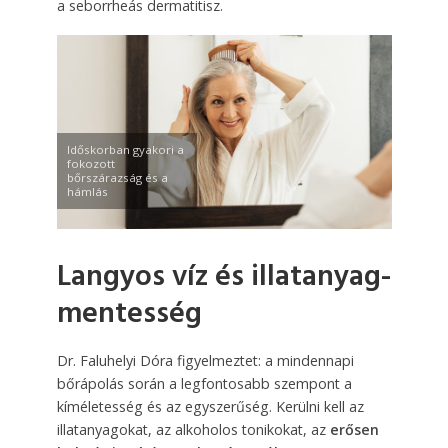
a seborrheás dermatitisz.
Időskorban gyakori a
fokozott
bőrszárazság és a
hámlás
Langyos víz és illatanyag-
mentesség
Dr. Faluhelyi Dóra figyelmeztet: a mindennapi
bőrápolás során a legfontosabb szempont a
kíméletesség és az egyszerűség. Kerülni kell az
illatanyagokat, az alkoholos tonikokat, az
erősen