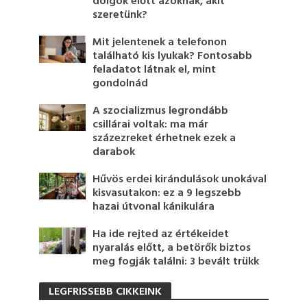
dolgok előtt azoknak, akit
szeretünk?
Mit jelentenek a telefonon
található kis lyukak? Fontosabb
feladatot látnak el, mint
gondolnád
A szocializmus legrondább
csillárai voltak: ma már
százezreket érhetnek ezek a
darabok
Hűvös erdei kirándulások unokával
kisvasutakon: ez a 9 legszebb
hazai útvonal kánikulára
Ha ide rejted az értékeidet
nyaralás előtt, a betörők biztos
meg fogják találni: 3 bevált trükk
LEGFRISSEBB CIKKEINK