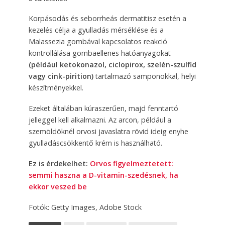
Korpásodás és seborrheás dermatitisz esetén a
kezelés célja a gyulladás mérséklése és a
Malassezia gombával kapcsolatos reakció
kontrollálása gombaellenes hatóanyagokat
(például ketokonazol, ciclopirox, szelén-szulfid
vagy cink-pirition)
tartalmazó samponokkal, helyi
készítményekkel.
Ezeket általában kúraszerűen, majd fenntartó
jelleggel kell alkalmazni. Az arcon, például a
szemöldöknél orvosi javaslatra rövid ideig enyhe
gyulladáscsökkentő krém is használható.
Ez is érdekelhet:
Orvos figyelmeztetett:
semmi haszna a D-vitamin-szedésnek, ha
ekkor veszed be
Fotók: Getty Images, Adobe Stock