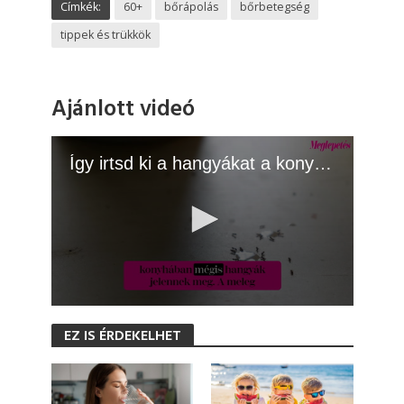
Címkék:
60+
bőrápolás
bőrbetegség
tippek és trükkök
Ajánlott videó
Így irtsd ki a hangyákat a konyhából
0
s
EZ IS ÉRDEKELHET
e
c
o
n
d