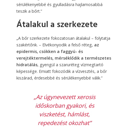
sérülékenyebbé és gyulladásra hajlamosabbá
teszik a bőrt.”
Átalakul a szerkezete
„A bőr szerkezete fokozatosan átalakul – folytatja
szakértőnk. – Elvékonyodik a felső réteg,
az
epidermis, csökken a faggyú- és
verejtéktermelés, mérséklődik a természetes
hidratálás
, gyengül a szaruréteg vízmegtartó
képessége. Emiatt fokozódik a vízvesztés, a bőr
kiszárad, érdesebbé és sérülékenyebbé válik.”
„Az úgynevezett xerosis
időskorban gyakori, és
viszketést, hámlást,
repedezést okozhat”