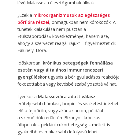
lévő Malassezia élesztőgombák állnak.
„Ezek a
mikroorganizmusok az egészséges
bőrflóra részei
, önmagukban nem kórokozók. A
tünetek kialakulása nem pusztán a
»túlszaporodás« következménye, hanem azé,
ahogy a szervezet reagál rájuk” – figyelmeztet dr.
Faluhelyi Dóra.
Időskorban,
krónikus betegségek fennállása
esetén vagy általános immunrendszeri
gyengüléskor
ugyanis a bőr gyulladásos reakciója
fokozottabbá vagy kevésbé szabályozottá válhat.
Ilyenkor a
Malasseziára adott válasz
erőteljesebb hámlást, bőrpírt és viszketést idézhet
elő a fejbőrön, vagy akár az arcon, például
a szemöldök területén. Bizonyos krónikus
állapotok – például cukorbetegség – mellett is
gyakoribb és makacsabb lefolyású lehet