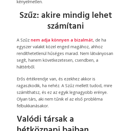
kényelmetlen.
Szűz: akire mindig lehet
számítani
A Szűz
nem adja könnyen a bizalmát
, de ha
egyszer valakit közel enged magához, ahhoz
rendíthetetlenül hűséges marad. Nem látványosan
segít, hanem következetesen, csendben, a
háttérből.
Erős értékrendje van, és ezekhez akkor is
ragaszkodik, ha nehéz. A Szűz mellett tudod, mire
számíthatsz, és ez az egyik legnagyobb erénye.
Olyan társ, aki nem tűnik el az első probléma
felbukkanásakor.
Valódi társak a
hétköznapi bajban