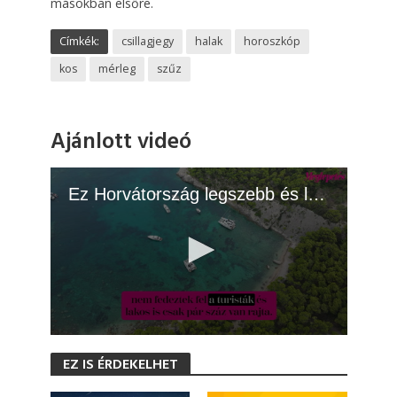
másokban elsőre.
Címkék:
csillagjegy
halak
horoszkóp
kos
mérleg
szűz
Ajánlott videó
Ez Horvátország legszebb és legeldugottabb szigete
0
s
EZ IS ÉRDEKELHET
e
c