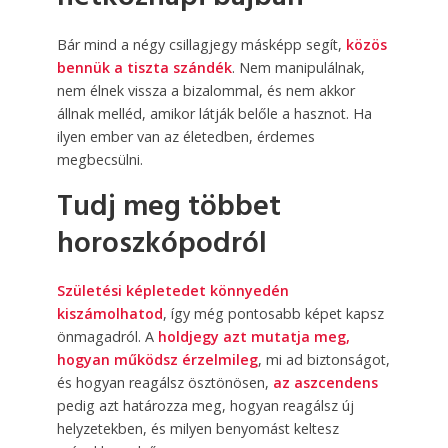
Bár mind a négy csillagjegy másképp segít,
közös
bennük a tiszta szándék
. Nem manipulálnak,
nem élnek vissza a bizalommal, és nem akkor
állnak melléd, amikor látják belőle a hasznot. Ha
ilyen ember van az életedben, érdemes
megbecsülni.
Tudj meg többet
horoszkópodról
Születési képletedet könnyedén
kiszámolhatod
, így még pontosabb képet kapsz
önmagadról. A
holdjegy azt mutatja meg,
hogyan működsz érzelmileg
, mi ad biztonságot,
és hogyan reagálsz ösztönösen,
az aszcendens
pedig azt határozza meg, hogyan reagálsz új
helyzetekben, és milyen benyomást keltesz