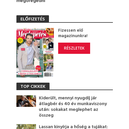
megöregedni
ELŐFIZETÉS
Fizessen elő
magazinunkra!
RÉSZLETEK
TOP CIKKEK
Kiderült, mennyi nyugdíj jár
átlagbér és 40 év munkaviszony
után: sokakat meglephet az
összeg
Lassan kinyírja a hőség a tujákat: