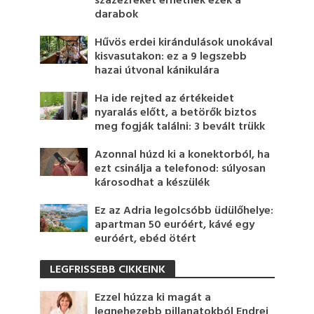
százezreket érhetnek ezek a
darabok
Hűvös erdei kirándulások unokával
kisvasutakon: ez a 9 legszebb
hazai útvonal kánikulára
Ha ide rejted az értékeidet
nyaralás előtt, a betörők biztos
meg fogják találni: 3 bevált trükk
Azonnal húzd ki a konektorból, ha
ezt csinálja a telefonod: súlyosan
károsodhat a készülék
Ez az Adria legolcsóbb üdülőhelye:
apartman 50 euróért, kávé egy
euróért, ebéd ötért
LEGFRISSEBB CIKKEINK
Ezzel húzza ki magát a
legnehezebb pillanatokból Endrei