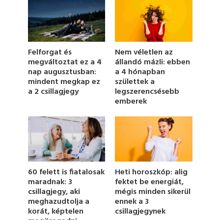
o
n
d
s
o
f
1
Felforgat és
Nem véletlen az
m
megváltoztat ez a 4
állandó mázli: ebben
i
nap augusztusban:
a 4 hónapban
n
u
mindent megkap ez
születtek a
t
a 2 csillagjegy
legszerencsésebb
e
emberek
,
1
7
s
e
c
o
n
d
Heti horoszkóp: alig
60 felett is fiatalosak
s
fektet be energiát,
maradnak: 3
mégis minden sikerül
csillagjegy, aki
ennek a 3
meghazudtolja a
csillagjegynek
korát, képtelen