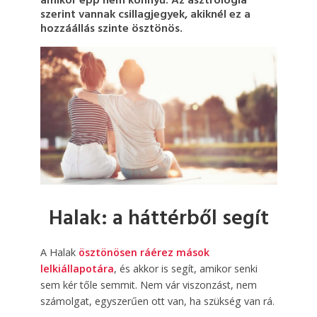
amikor épp nem könnyű. Az asztrológia
szerint vannak csillagjegyek, akiknél ez a
hozzáállás szinte ösztönös.
Halak: a háttérből segít
A Halak
ösztönösen ráérez mások
lelkiállapotára
, és akkor is segít, amikor senki
sem kér tőle semmit. Nem vár viszonzást, nem
számolgat, egyszerűen ott van, ha szükség van rá.