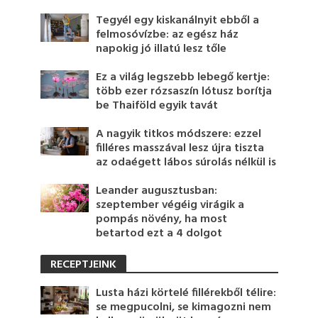
Tegyél egy kiskanálnyit ebből a
felmosóvízbe: az egész ház
napokig jó illatú lesz tőle
Ez a világ legszebb lebegő kertje:
több ezer rózsaszín lótusz borítja
be Thaiföld egyik tavát
A nagyik titkos módszere: ezzel
filléres masszával lesz újra tiszta
az odaégett lábos súrolás nélkül is
Leander augusztusban:
szeptember végéig virágik a
pompás növény, ha most
betartod ezt a 4 dolgot
RECEPTJEINK
Lusta házi körtelé fillérekből télire:
se megpucolni, se kimagozni nem