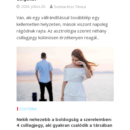
2026. július 26.
Somlai-Kiss Tímea
Van, aki egy vállrándítással továbblép egy
kellemetlen helyzeten, mások viszont napokig
rágódnak rajta. Az asztrológia szerint néhány
csillagjegy különösen érzékenyen reagál...
EZOTÉRIA
Nekik nehezebb a boldogság a szerelemben:
4 csillagjegy, aki gyakran csalódik a társában