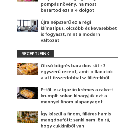
pompás növény, ha most
betartod ezt a 4 dolgot
Újra népszerű ez a régi
klímatípus: olcsóbb és kevesebbet
is fogyaszt, mint a modern
változat
RECEPTJEINK
Olcsó bögrés barackos süti: 3
egyszerű recept, amit pillanatok
alatt összedobhatsz fillérekből
Ettől lesz igazán krémes a rakott
krumpli: sokan kihagyják ezt a
mennyei finom alapanyagot
Így készül a finom, filléres hamis
mangóbefőtt: senki nem jön rá,
hogy cukkiniből van