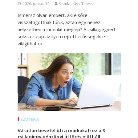
2026. június 14.
Somlai-Kiss Tímea
Ismersz olyan embert, aki elsőre
visszafogottnak tűnik, aztán egy nehéz
helyzetben mindenkit meglep? A csillagjegyed
sokszor épp az ilyen rejtett erősségekre
világíthat rá.
EZOTÉRIA
Váratlan bevétel üti a markukat: ez a 3
csillagjegy pénzügyi áttörés előtt áll