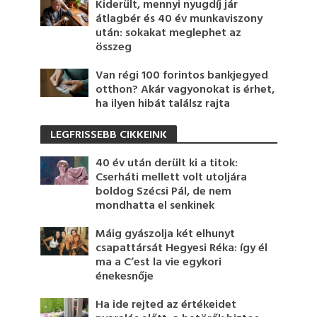
Kiderült, mennyi nyugdíj jár
átlagbér és 40 év munkaviszony
után: sokakat meglephet az
összeg
Van régi 100 forintos bankjegyed
otthon? Akár vagyonokat is érhet,
ha ilyen hibát találsz rajta
LEGFRISSEBB CIKKEINK
40 év után derült ki a titok:
Cserháti mellett volt utoljára
boldog Szécsi Pál, de nem
mondhatta el senkinek
Máig gyászolja két elhunyt
csapattársát Hegyesi Réka: így él
ma a C’est la vie egykori
énekesnője
Ha ide rejted az értékeidet