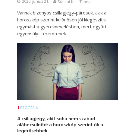
2026. június 21.
Somlai-Kiss Tímea
Vannak bizonyos csillagjegy-párosok, akik a
horoszkóp szerint különösen jól kiegészítik
egymást a gyereknevelésben, mert együtt
egyensúlyt teremtenek.
EZOTÉRIA
4 csillagjegy, akit soha nem szabad
alábecsülnöd: a horoszkóp szerint ők a
legerősebbek