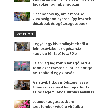
fagyokig fognak virágozni
9 szobanövény, amit most kell
visszavágnod nyáron: így lesznek
dúsabbak és egészségesebbek
OTTHON
Tegyél egy kiskanálnyit ebből a
felmosóvízbe: az egész ház
napokig jó illatú lesz tőle
Ez a világ legszebb lebegő kertje:
több ezer rózsaszín lótusz borítja
be Thaiföld egyik tavát
A nagyik titkos módszere: ezzel
filléres masszával lesz újra tiszta
az odaégett lábos súrolás nélkül is
Leander augusztusban:
szeptember végéig virágik a