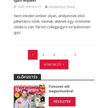
igazi énjüket
2026. március 27.
Somlai-Kiss Tímea
Nem minden ember olyan, amilyennek első
pillantásra tűnik. Vannak, akiknek egy sötétebb
oldala is van: három csillagjegyre ez különösen
igaz.
1
2
3
…
5
KÖVETKEZŐ
ELŐFIZETÉS
Fizessen elő
magazinunkra!
RÉSZLETEK