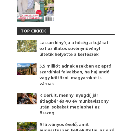
TOP CIKKEK
Lassan kinyírja a hőség a tujákat:
ezt az illatos sövénynövényt
ültetik helyette a kertészek
5,5 milliót adnak ezekben az apró
szardíniai falvakban, ha hajlandó
vagy költözni: magyarokat is
várnak
Kiderült, mennyi nyugdíj jár
átlagbér és 40 év munkaviszony
után: sokakat meglephet az
összeg
9 látványos évelő, amit
augusztusban kell elültetni: az első