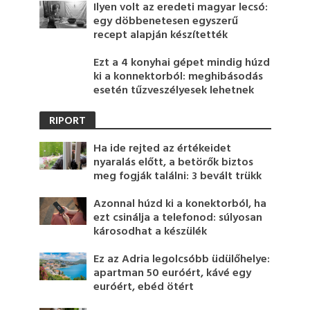
Ilyen volt az eredeti magyar lecsó:
egy döbbenetesen egyszerű
recept alapján készítették
Ezt a 4 konyhai gépet mindig húzd
ki a konnektorból: meghibásodás
esetén tűzveszélyesek lehetnek
RIPORT
Ha ide rejted az értékeidet
nyaralás előtt, a betörők biztos
meg fogják találni: 3 bevált trükk
Azonnal húzd ki a konektorból, ha
ezt csinálja a telefonod: súlyosan
károsodhat a készülék
Ez az Adria legolcsóbb üdülőhelye:
apartman 50 euróért, kávé egy
euróért, ebéd ötért