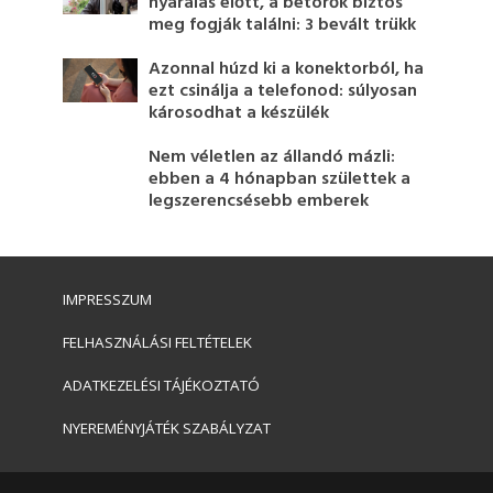
nyaralás előtt, a betörők biztos
meg fogják találni: 3 bevált trükk
Azonnal húzd ki a konektorból, ha
ezt csinálja a telefonod: súlyosan
károsodhat a készülék
Nem véletlen az állandó mázli:
ebben a 4 hónapban születtek a
legszerencsésebb emberek
IMPRESSZUM
FELHASZNÁLÁSI FELTÉTELEK
ADATKEZELÉSI TÁJÉKOZTATÓ
NYEREMÉNYJÁTÉK SZABÁLYZAT