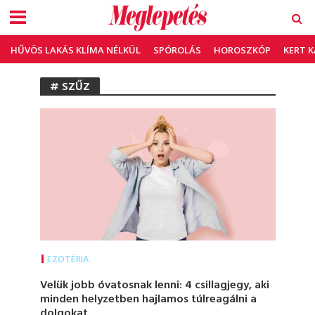
HŰVÖS LAKÁS KLÍMA NÉLKÜL
SPÓROLÁS
HOROSZKÓP
KERT 
# SZŰZ
EZOTÉRIA
Velük jobb óvatosnak lenni: 4 csillagjegy, aki
minden helyzetben hajlamos túlreagálni a
dolgokat