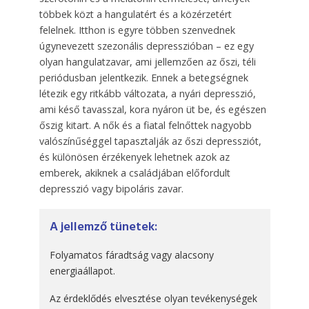
többek közt a hangulatért és a közérzetért
felelnek. Itthon is egyre többen szenvednek
úgynevezett szezonális depresszióban – ez egy
olyan hangulatzavar, ami jellemzően az őszi, téli
periódusban jelentkezik. Ennek a betegségnek
létezik egy ritkább változata, a nyári depresszió,
ami késő tavasszal, kora nyáron üt be, és egészen
őszig kitart. A nők és a fiatal felnőttek nagyobb
valószínűséggel tapasztalják az őszi depressziót,
és különösen érzékenyek lehetnek azok az
emberek, akiknek a családjában előfordult
depresszió vagy bipoláris zavar.
A jellemző tünetek:
Folyamatos fáradtság vagy alacsony
energiaállapot.
Az érdeklődés elvesztése olyan tevékenységek