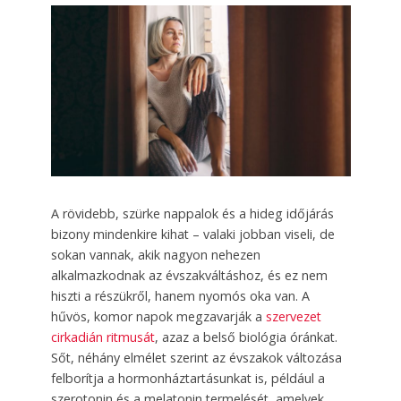
A rövidebb, szürke nappalok és a hideg időjárás
bizony mindenkire kihat – valaki jobban viseli, de
sokan vannak, akik nagyon nehezen
alkalmazkodnak az évszakváltáshoz, és ez nem
hiszti a részükről, hanem nyomós oka van. A
hűvös, komor napok megzavarják a
szervezet
cirkadián ritmusát
, azaz a belső biológia óránkat.
Sőt, néhány elmélet szerint az évszakok változása
felborítja a hormonháztartásunkat is, például a
szerotonin és a melatonin termelését, amelyek