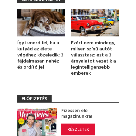
e
c
o
n
d
s
o
f
1
Ezért nem mindegy,
Így ismerd fel, ha a
m
milyen színű autót
kutyád az élete
i
választasz: ezt a 3
végéhez közeledik: 3
n
u
árnyalatot vezetik a
fájdalmasan nehéz
t
legintelligensebb
és ordító jel
e
emberek
,
2
5
s
e
ELŐFIZETÉS
c
o
n
Fizessen elő
d
magazinunkra!
s
RÉSZLETEK