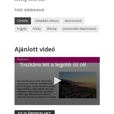
Fotó: Adobestock
Címkék:
cirkadián ritmus
deoresszió
fogyás
hízás
illóolaj
szezonális depresszió
Ajánlott videó
Toszkána lett a legjobb úti cél
0
s
EZ IS ÉRDEKELHET