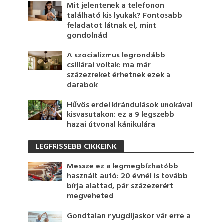
Mit jelentenek a telefonon
található kis lyukak? Fontosabb
feladatot látnak el, mint
gondolnád
A szocializmus legrondább
csillárai voltak: ma már
százezreket érhetnek ezek a
darabok
Hűvös erdei kirándulások unokával
kisvasutakon: ez a 9 legszebb
hazai útvonal kánikulára
LEGFRISSEBB CIKKEINK
Messze ez a legmegbízhatóbb
használt autó: 20 évnél is tovább
bírja alattad, pár százezerért
megveheted
Gondtalan nyugdíjaskor vár erre a