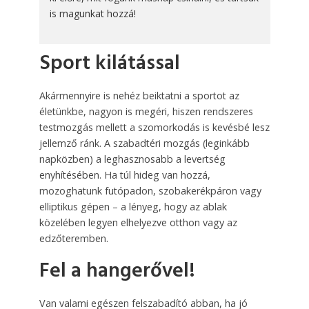
is magunkat hozzá!
Sport kilátással
Akármennyire is nehéz beiktatni a sportot az
életünkbe, nagyon is megéri, hiszen rendszeres
testmozgás mellett a szomorkodás is kevésbé lesz
jellemző ránk. A szabadtéri mozgás (leginkább
napközben) a leghasznosabb a levertség
enyhítésében. Ha túl hideg van hozzá,
mozoghatunk futópadon, szobakerékpáron vagy
elliptikus gépen – a lényeg, hogy az ablak
közelében legyen elhelyezve otthon vagy az
edzőteremben.
Fel a hangerővel!
Van valami egészen felszabadító abban, ha jó