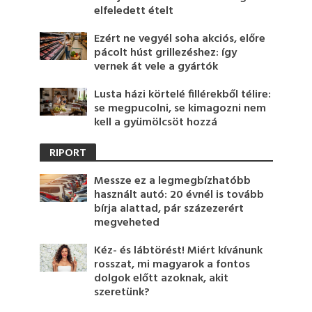
elfeledett ételt
Ezért ne vegyél soha akciós, előre
pácolt húst grillezéshez: így
vernek át vele a gyártók
Lusta házi körtelé fillérekből télire:
se megpucolni, se kimagozni nem
kell a gyümölcsöt hozzá
RIPORT
Messze ez a legmegbízhatóbb
használt autó: 20 évnél is tovább
bírja alattad, pár százezerért
megveheted
Kéz- és lábtörést! Miért kívánunk
rosszat, mi magyarok a fontos
dolgok előtt azoknak, akit
szeretünk?