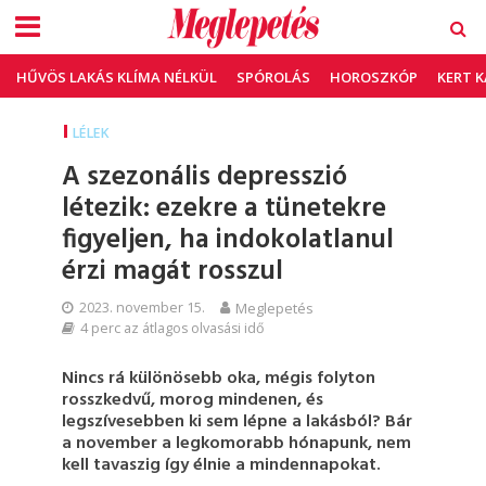
HŰVÖS LAKÁS KLÍMA NÉLKÜL
SPÓROLÁS
HOROSZKÓP
KERT 
LÉLEK
A szezonális depresszió
létezik: ezekre a tünetekre
figyeljen, ha indokolatlanul
érzi magát rosszul
2023. november 15.
Meglepetés
4 perc az átlagos olvasási idő
Nincs rá különösebb oka, mégis folyton
rosszkedvű, morog mindenen, és
legszívesebben ki sem lépne a lakásból? Bár
a november a legkomorabb hónapunk, nem
kell tavaszig így élnie a mindennapokat.