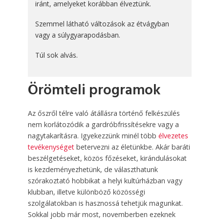
iránt, amelyeket korábban élveztünk.
Szemmel látható változások az étvágyban
vagy a súlygyarapodásban.
Túl sok alvás.
Örömteli programok
Az őszről télre való átállásra történő felkészülés
nem korlátozódik a gardróbfrissítésekre vagy a
nagytakarításra. Igyekezzünk minél több
élvezetes
tevékenységet
betervezni az életünkbe. Akár baráti
beszélgetéseket, közös főzéseket, kirándulásokat
is kezdeményezhetünk, de választhatunk
szórakoztató hobbikat a helyi kultúrházban vagy
klubban, illetve különböző közösségi
szolgálatokban is hasznossá tehetjük magunkat.
Sokkal jobb már most, novemberben ezeknek