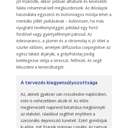
jól működik, akkor jobban alhatunk és kevesebb
falási rohammal kell megküzdenünk. Az illóolajok
használata egyszerű és biztonságos módja lehet a
mentális jóllét javításának – különösen, ha más
nyugtató tevékenységgel, például egy forró
fürdővel vagy gyertyafénnyel párosul. Az
édesnarancs, a jázmin és a citromolaj is jó ötlet a
szürke időben, amelyek diffúzorba csepegtetve az
egész lakást átjárják, a grépfrútolaj pedig
belélegezve oldja a stresszt, felfrissít, és segít
leküzdeni a kimerültséget.
A tervezés kiegyensúlyozottsága
Az, akinek gyakran van rosszkedve napközben,
este is nehezebben alszik el. Az előre
megtervezett napirend betartása megkönnyíti
az elalvást, ráadásul segíthet enyhíteni a
szezonális depresszió tüneteit. Ezért gondoljuk
ki előre, mit fogunk másnap csinálni, és tartsuk