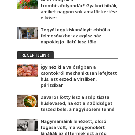
Nem virágzik a
trombitafolyondár? Gyakori hibák,
amiket nagyon sok amatőr kertész
elkövet
Tegyél egy kiskanálnyit ebből a
felmosóvízbe: az egész ház
napokig jó illatú lesz tőle
RECEPTJEINK
Így néz ki a valóságban a
csontokról mechanikusan lefejtett
hús: ezt eszed a virsliben,
párizsiban
Zavaros lötty lesz a szép tiszta
húslevesed, ha ezt a 3 zöldséget
teszed bele: a nagyi sosem tenné
Nagymamáink lenézett, olcsó
fogása volt, ma vagyonokért
kínálják az éttermek ezt a rég