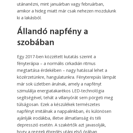
utánanézni, mint januárban vagy februárban,
amikor a hideg miatt már csak nehezen mozdulunk
ki a lakásból.
Állandó napfény a
szobában
Egy 2017-ben közzétett kutatás szerint a
fényterápia – a normális cirkadián ritmus
megtartása érdekében – nagy hatással lehet a
közérzetünkre, hangulatunkra. Fényterepiás lámpát
már sok üzletben árulnak, amely a napfényt
szimulálja energiatakarékos LED-technológia
segítségével, tehát a villanyórát sem pörgeti meg
túlságosan. Ezek a készülékek természetes
napfényt imitálnak a nappalinkban, és különösen
ajánlják irodákba, illetve álmatlanság és téli
depresszió esetén. A szakértők azt javasolják,
hogy a reggeli ébredés utáni első órában