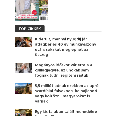
TOP CIKKEK
Kiderült, mennyi nyugdíj jár
átlagbér és 40 év munkaviszony
után: sokakat meglephet az
összeg
Magányos időskor vár erre a 4
csillagjegyre: az unokák sem
fognak tudni segíteni rajtuk
5,5 milliót adnak ezekben az apró
szardíniai falvakban, ha hajlandó
vagy költözni: magyarokat is
várnak
Egy kis faluban talált menedékre