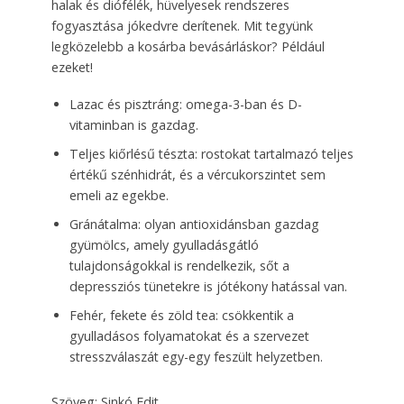
halak és diófélék, hüvelyesek rendszeres
fogyasztása jókedvre derítenek. Mit tegyünk
legközelebb a kosárba bevásárláskor? Például
ezeket!
Lazac és pisztráng: omega-3-ban és D-
vitaminban is gazdag.
Teljes kiőrlésű tészta: rostokat tartalmazó teljes
értékű szénhidrát, és a vércukorszintet sem
emeli az egekbe.
Gránátalma: olyan antioxidánsban gazdag
gyümölcs, amely gyulladásgátló
tulajdonságokkal is rendelkezik, sőt a
depressziós tünetekre is jótékony hatással van.
Fehér, fekete és zöld tea: csökkentik a
gyulladásos folyamatokat és a szervezet
stressz­válaszát egy-egy feszült helyzetben.
Szöveg: Sinkó Edit