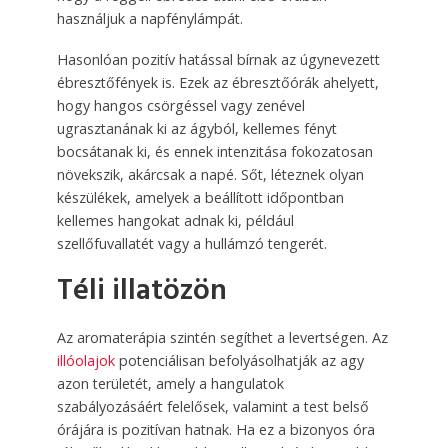
használjuk a napfénylámpát.
Hasonlóan pozitív hatással bírnak az úgynevezett
ébresztőfények is. Ezek az ébresztőórák ahelyett,
hogy hangos csörgéssel vagy zenével
ugrasztanának ki az ágyból, kellemes fényt
bocsátanak ki, és ennek intenzitása fokozatosan
növekszik, akárcsak a napé. Sőt, léteznek olyan
készülékek, amelyek a beállított időpontban
kellemes hangokat adnak ki, például
szellőfuvallatét vagy a hullámzó tengerét.
Téli illatözön
Az aromaterápia szintén segíthet a levertségen. Az
illóolajok
potenciálisan befolyásolhatják az agy
azon területét, amely a hangulatok
szabályozásáért felelősek, valamint a test belső
órájára is pozitívan hatnak. Ha ez a bizonyos óra