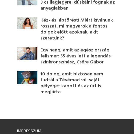
3 csillagjegyre: dúskálni fognak az
anyagiakban
Kéz- és lábtörést! Miért kívánunk
rosszat, mi magyarok a fontos
dolgok előtt azoknak, akit
szeretünk?
Egy hang, amit az egész ország
felismer: 55 éves lett a legendás
szinkronszínész, Csőre Gábor
10 dolog, amit biztosan nem
tudtál a Tévémaciról: saját
bélyeget kapott és az űrt is
megjárta
IMPRESSZUM