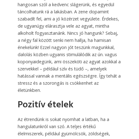
hangosan szól a kedvenc slágerünk, és egyedül
táncolhatunk rá a lakásban. A zene dopamint
szabadít fel, ami a jó közérzet vegyülete. Érdekes,
de ugyanúgy elárasztja vele az agyat, mintha
alkoholt fogyasztanánk. Nincs jó hangunk? Sebaj,
a négy fal között senki nem hallja, ha hamisan
énekelünk! Ezzel nagyon jót teszünk magunkkal,
dalolás közben ugyanis stimulálódik az ún. vagus
koponyaidegünk, ami összeköti az agyat azokkal a
szervekkel – például szív és tüdő –, amelyek
hatással vannak a mentális egészségre. Így tehát a
stressz és a szorongás is csökkenhet az
életünkben.
Pozitív ételek
Az étrendünk is sokat nyomhat a latban, ha a
hangulatunkról van szó. A teljes értékű
élelmiszerek, például gyümölcsök, zöldségek,