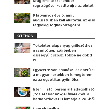
Krug Emília: szakember
segítségével kezdte újra az életét
9 látványos évelő, amit
augusztusban kell elültetni: az első
fagyokig fognak virágozni
OTTHON
Tökéletes alapanyag grillezéshez
a szárítógép szűrőjében
összegyűlt szösz: többé ne dobd
ki
Egyszerre van ananász- és eperíze:
a magyar kertekben is megterem
ez az egzotikus gyümölcs
Isteni illatú, perem alá adagolható
„toalett kacsa”-gél fillérekből: a
barna vízkövet is lemarja a WC-ből