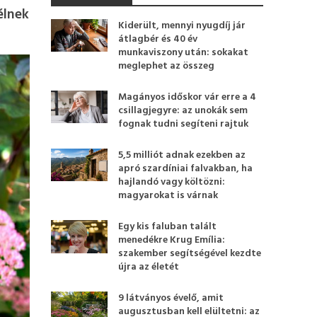
élnek
Kiderült, mennyi nyugdíj jár
átlagbér és 40 év
munkaviszony után: sokakat
meglephet az összeg
Magányos időskor vár erre a 4
csillagjegyre: az unokák sem
fognak tudni segíteni rajtuk
5,5 milliót adnak ezekben az
apró szardíniai falvakban, ha
hajlandó vagy költözni:
magyarokat is várnak
Egy kis faluban talált
menedékre Krug Emília:
szakember segítségével kezdte
újra az életét
9 látványos évelő, amit
augusztusban kell elültetni: az