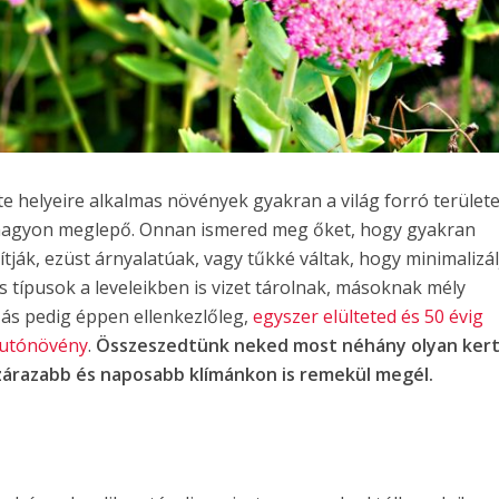
 helyeire alkalmas növények gyakran a világ forró területe
 nagyon meglepő. Onnan ismered meg őket, hogy gyakran
ítják, ezüst árnyalatúak, vagy tűkké váltak, hogy minimalizál
es típusok a leveleikben is vizet tárolnak, másoknak mély
ás pedig éppen ellenkezlőleg,
egyszer elülteted és 50 évig
 futónövény
.
Összeszedtünk neked most néhány olyan kert
szárazabb és naposabb klímánkon is remekül megél.