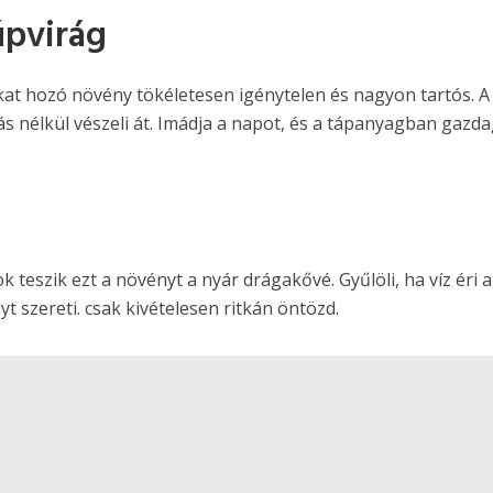
úpvirág
kat hozó növény tökéletesen igénytelen és nagyon tartós. A
 nélkül vészeli át. Imádja a napot, és a tápanyagban gazda
ok teszik ezt a növényt a nyár drágakővé. Gyűlöli, ha víz éri a
lyt szereti. csak kivételesen ritkán öntözd.