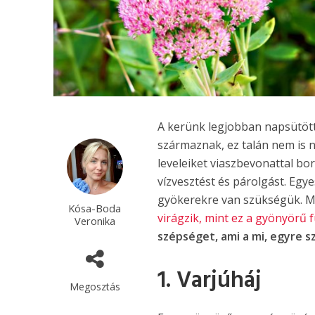
A kerünk legjobban napsütötte
származnak, ez talán nem is
leveleiket viaszbevonattal bor
vízvesztést és párolgást. Egy
gyökerekre van szükségük. M
Kósa-Boda
virágzik, mint ez a gyönyörű
Veronika
szépséget, ami a mi, egyre 
1. Varjúháj
Megosztás