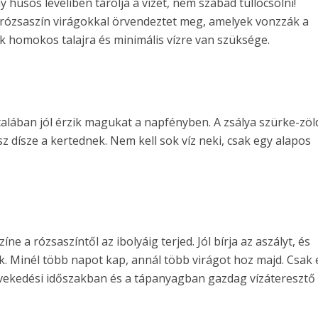
húsos leveliben tárolja a vizet, nem szabad túllocsolni!
rózsaszín virágokkal örvendeztet meg, amelyek vonzzák a
k homokos talajra és minimális vízre van szüksége.
lában jól érzik magukat a napfényben. A zsálya szürke-zöl
esz dísze a kertednek. Nem kell sok víz neki, csak egy alapos
ne a rózsaszíntől az ibolyáig terjed. Jól bírja az aszályt, és
ik. Minél több napot kap, annál több virágot hoz majd. Csak
vekedési időszakban és a tápanyagban gazdag vízáteresztő