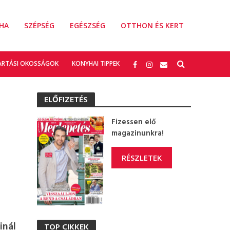
HA
SZÉPSÉG
EGÉSZSÉG
OTTHON ÉS KERT
ARTÁSI OKOSSÁGOK
KONYHAI TIPPEK
ELŐFIZETÉS
Fizessen elő
magazinunkra!
RÉSZLETEK
inál
TOP CIKKEK