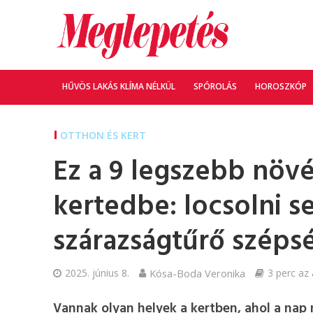
HŰVÖS LAKÁS KLÍMA NÉLKÜL
SPÓROLÁS
HOROSZKÓP
OTTHON ÉS KERT
Ez a 9 legszebb növé
kertedbe: locsolni s
szárazságtűrő széps
2025. június 8.
Kósa-Boda Veronika
3 perc az 
Vannak olyan helyek a kertben, ahol a nap m