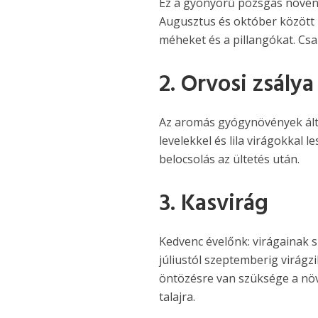
Ez a gyönyörű pozsgás növény 
Augusztus és október között 
méheket és a pillangókat. Csa
2. Orvosi zsálya
Az aromás gyógynövények álta
levelekkel és lila virágokkal l
belocsolás az ültetés után.
3. Kasvirág
Kedvenc évelőnk: virágainak szí
júliustól szeptemberig virágz
öntözésre van szüksége a nö
talajra.