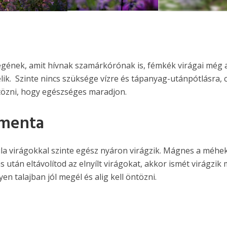
9
FOTÓ
gének, amit hívnak szamárkórónak is, fémkék virágai még 
elik. Szinte nincs szüksége vízre és tápanyag-utánpótlásra, 
tözni, hogy egészséges maradjon.
amenta
lila virágokkal szinte egész nyáron virágzik. Mágnes a méhe
 után eltávolítod az elnyílt virágokat, akkor ismét virágzik
n talajban jól megél és alig kell öntözni.