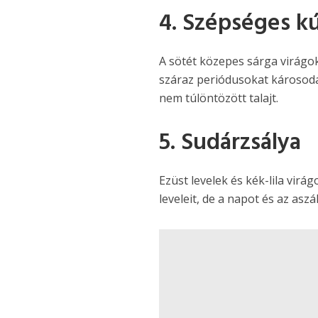
4. Szépséges k
A sötét közepes sárga virágo
száraz periódusokat károsodás
nem túlöntözött talajt.
5. Sudárzsálya
Ezüst levelek és kék-lila virág
leveleit, de a napot és az aszá