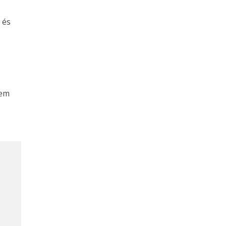
 és
Nem