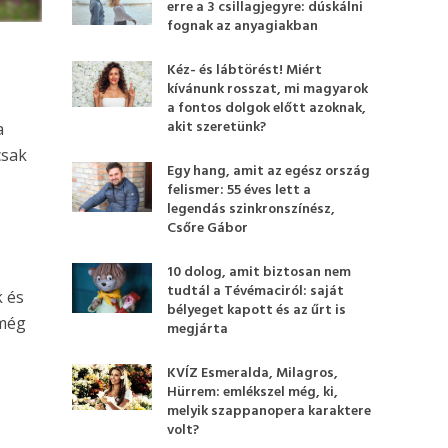
erre a 3 csillagjegyre: dúskálni
fognak az anyagiakban
Kéz- és lábtörést! Miért
kívánunk rosszat, mi magyarok
a fontos dolgok előtt azoknak,
akit szeretünk?
a
csak
Egy hang, amit az egész ország
felismer: 55 éves lett a
legendás szinkronszínész,
Csőre Gábor
10 dolog, amit biztosan nem
tudtál a Tévémaciról: saját
k és
bélyeget kapott és az űrt is
 még
megjárta
KVÍZ Esmeralda, Milagros,
Hürrem: emlékszel még, ki,
melyik szappanopera karaktere
volt?