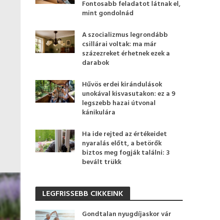
Fontosabb feladatot látnak el,
mint gondolnád
A szocializmus legrondább
csillárai voltak: ma már
százezreket érhetnek ezek a
darabok
Hűvös erdei kirándulások
unokával kisvasutakon: ez a 9
legszebb hazai útvonal
kánikulára
Ha ide rejted az értékeidet
nyaralás előtt, a betörők
biztos meg fogják találni: 3
bevált trükk
LEGFRISSEBB CIKKEINK
Gondtalan nyugdíjaskor vár