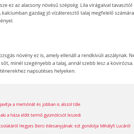
ísze ez az alacsony növésű szépség. Lila virágaival tavasztól
. A kalciumban gazdag jó vízáteresztő talaj megfelelő számára
ényel.
sgás növény ez is, amely ellenáll a rendkívüli aszálynak. 
, sőt, minél szegényebb a talaj, annál szebb lesz a kövirózsa.
onténerekhez napsütéses helyeken.
 javítja a memóriát és jobban is alszol tőle
aki a háza előtt termő gyümölcsöt leszedi
olatáról Hegyes Berci édesanyjának: ezt gondolja Mihályfi Lucáról