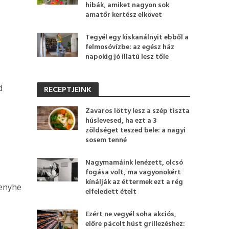
hibák, amiket nagyon sok
amatőr kertész elkövet
Tegyél egy kiskanálnyit ebből a
felmosóvízbe: az egész ház
napokig jó illatú lesz tőle
d
RECEPTJEINK
Zavaros lötty lesz a szép tiszta
húslevesed, ha ezt a 3
zöldséget teszed bele: a nagyi
sosem tenné
Nagymamáink lenézett, olcsó
fogása volt, ma vagyonokért
kínálják az éttermek ezt a rég
 enyhe
elfeledett ételt
Ezért ne vegyél soha akciós,
előre pácolt húst grillezéshez: