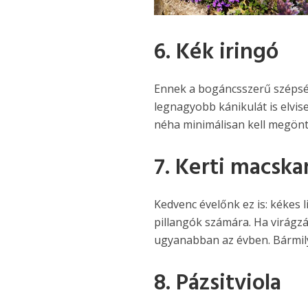
6. Kék iringó
Ennek a bogáncsszerű szépsé
legnagyobb kánikulát is elvis
néha minimálisan kell megön
7. Kerti macsk
Kedvenc évelőnk ez is: kékes 
pillangók számára. Ha virágzás
ugyanabban az évben. Bármilye
8. Pázsitviola