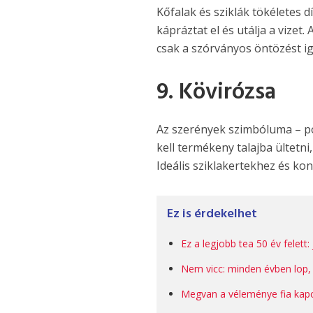
Kőfalak és sziklák tökéletes d
kápráztat el és utálja a vizet
csak a szórványos öntözést ig
9. Kövirózsa
Az szerények szimbóluma – poz
kell termékeny talajba ültetni
Ideális sziklakertekhez és k
Ez is érdekelhet
Ez a legjobb tea 50 év felett:
Nem vicc: minden évben lop, 
Megvan a véleménye fia kapcs