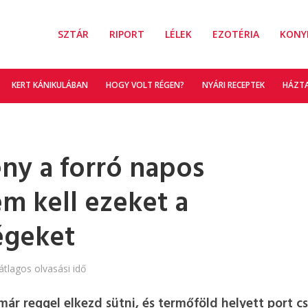
SZTÁR
RIPORT
LÉLEK
EZOTÉRIA
KONY
KERT KÁNIKULÁBAN
HOGY VOLT RÉGEN?
NYÁRI RECEPTEK
HÁZT
ny a forró napos
em kell ezeket a
égeket
átlagos olvasási idő
ár reggel elkezd sütni, és termőföld helyett port cs