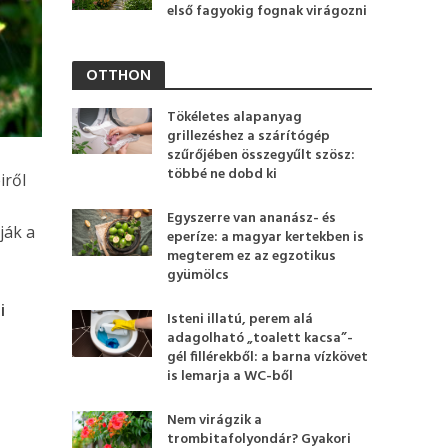
első fagyokig fognak virágozni
OTTHON
Tökéletes alapanyag
grillezéshez a szárítógép
szűrőjében összegyűlt szösz:
többé ne dobd ki
iről
Egyszerre van ananász- és
ják a
eperíze: a magyar kertekben is
megterem ez az egzotikus
gyümölcs
i
Isteni illatú, perem alá
adagolható „toalett kacsa”-
gél fillérekből: a barna vízkövet
is lemarja a WC-ből
Nem virágzik a
trombitafolyondár? Gyakori