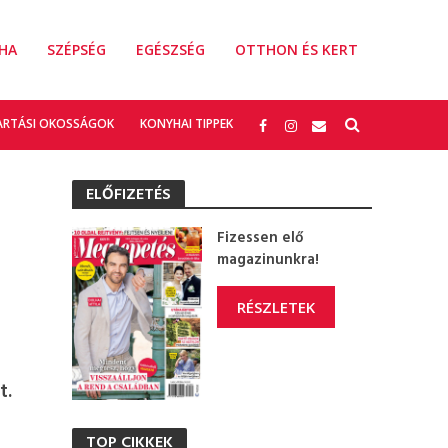
HA
SZÉPSÉG
EGÉSZSÉG
OTTHON ÉS KERT
ARTÁSI OKOSSÁGOK
KONYHAI TIPPEK
ELŐFIZETÉS
Fizessen elő
magazinunkra!
RÉSZLETEK
t.
TOP CIKKEK