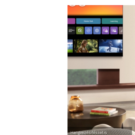
Hangvezésrléssel is