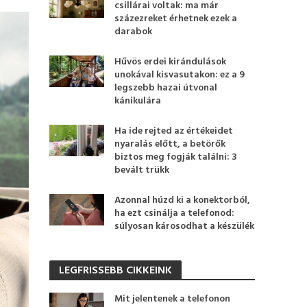
csillárai voltak: ma már
százezreket érhetnek ezek a
darabok
Hűvös erdei kirándulások
unokával kisvasutakon: ez a 9
legszebb hazai útvonal
kánikulára
Ha ide rejted az értékeidet
nyaralás előtt, a betörők
biztos meg fogják találni: 3
bevált trükk
Azonnal húzd ki a konektorból,
ha ezt csinálja a telefonod:
súlyosan károsodhat a készülék
LEGFRISSEBB CIKKEINK
Mit jelentenek a telefonon