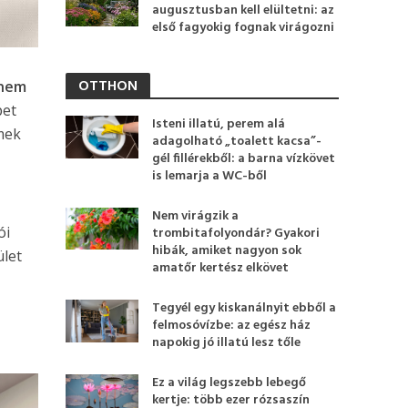
augusztusban kell elültetni: az
első fagyokig fognak virágozni
OTTHON
anem
pet
Isteni illatú, perem alá
mek
adagolható „toalett kacsa”-
gél fillérekből: a barna vízkövet
is lemarja a WC-ből
Nem virágzik a
ói
trombitafolyondár? Gyakori
hibák, amiket nagyon sok
ület
amatőr kertész elkövet
Tegyél egy kiskanálnyit ebből a
felmosóvízbe: az egész ház
napokig jó illatú lesz tőle
Ez a világ legszebb lebegő
kertje: több ezer rózsaszín