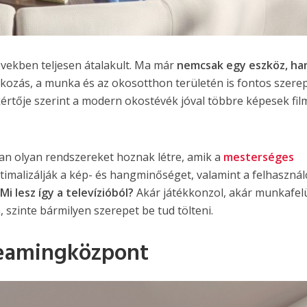
 években teljesen átalakult. Ma már
nemcsak egy eszköz, h
akozás, a munka és az okosotthon területén is fontos szere
értője szerint a modern okostévék jóval többre képesek fil
n olyan rendszereket hoznak létre, amik a
mesterséges
imalizálják a kép- és hangminőséget, valamint a felhasznál
.
Mi lesz így a televízióból?
Akár játékkonzol, akár munkafel
 szinte bármilyen szerepet be tud tölteni.
treamingközpont