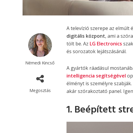
A televízió szerepe az elmúlt
digitális központ
, ami a szór
tölt be. Az
LG Electronics
szak
és sorozatok lejátszásánál.
Némedi Kincső
A gyártók ráadásul mostanába
intelligencia segítségével
opt
élményt is személyre szabják
Megosztás
akár szórakoztató panel. Igen,
1. Beépített s