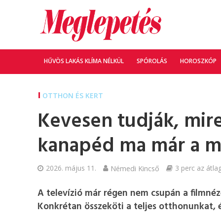
HŰVÖS LAKÁS KLÍMA NÉLKÜL
SPÓROLÁS
HOROSZKÓP
OTTHON ÉS KERT
Kevesen tudják, mir
kanapéd ma már a mu
2026. május 11.
Némedi Kincső
3 perc az átla
A televízió már régen nem csupán a filmnéz
Konkrétan összeköti a teljes otthonunkat, 