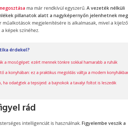
 megosztása
ma már rendkívül egyszerű.
A vezeték nélküli
mlékek pillanatok alatt a nagyképernyőn jelenhetnek meg
 műalkotások megjelenítésére is alkalmasak, mivel a kijelz
 a képek színéhez.
tika érdekel?
ják a mosógépet: ezért mennek tönkre sokkal hamarabb a ruhák
tő a konyhában: ez a praktikus megoldás váltja a modern konyhákba
 ha odaégtek a tepsijeid: a bajnokok a tavalyi foltot is leszedik
igyel rád
terséges intelligenciát is használnak.
Figyelembe veszik a