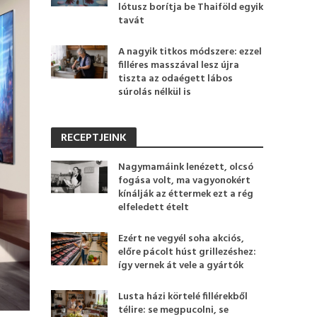
lótusz borítja be Thaiföld egyik
tavát
A nagyik titkos módszere: ezzel
filléres masszával lesz újra
tiszta az odaégett lábos
súrolás nélkül is
RECEPTJEINK
Nagymamáink lenézett, olcsó
fogása volt, ma vagyonokért
kínálják az éttermek ezt a rég
elfeledett ételt
Ezért ne vegyél soha akciós,
előre pácolt húst grillezéshez:
így vernek át vele a gyártók
Lusta házi körtelé fillérekből
télire: se megpucolni, se