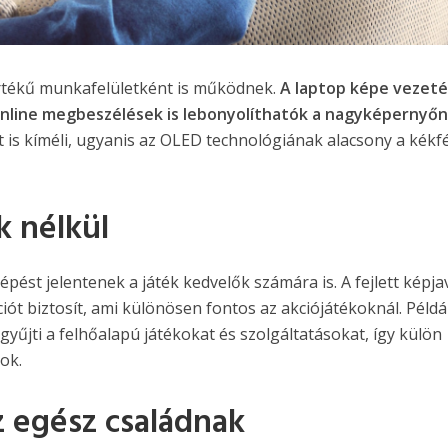
értékű munkafelületként is működnek.
A laptop képe vezet
 online megbeszélések is lebonyolíthatók a nagyképernyőn
is kíméli, ugyanis az OLED technológiának alacsony a kékf
k nélkül
pést jelentenek a játék kedvelők számára is. A fejlett képja
iót biztosít, ami különösen fontos az akciójátékoknál. Példá
gyűjti a felhőalapú játékokat és szolgáltatásokat, így külön
ok.
z egész családnak