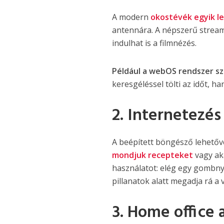
A modern
okostévék egyik l
antennára. A népszerű stream
indulhat is a filmnézés.
Például a webOS rendszer sze
keresgéléssel tölti az időt, 
2. Internetezés
A beépített böngésző lehetővé
mondjuk recepteket
vagy ak
használatot: elég egy gomb
pillanatok alatt megadja rá a v
3. Home office