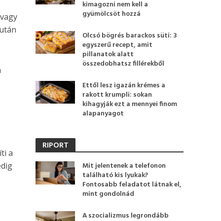
kimagozni nem kell a
gyümölcsöt hozzá
 vagy
 után
Olcsó bögrés barackos süti: 3
egyszerű recept, amit
pillanatok alatt
összedobhatsz fillérekből
m
Ettől lesz igazán krémes a
rakott krumpli: sokan
kihagyják ezt a mennyei finom
alapanyagot
RIPORT
ti a
edig
Mit jelentenek a telefonon
található kis lyukak?
Fontosabb feladatot látnak el,
mint gondolnád
A szocializmus legrondább