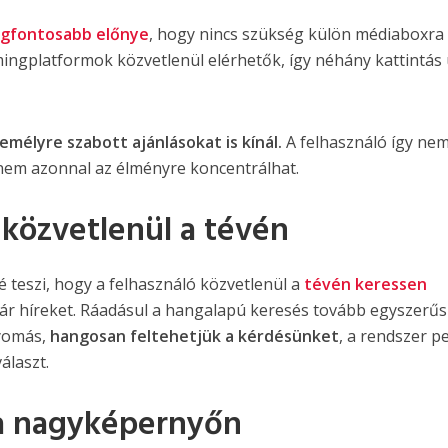
egfontosabb előnye
, hogy nincs szükség külön médiaboxra
ingplatformok közvetlenül elérhetők, így néhány kattintás
mélyre szabott ajánlásokat is kínál.
A felhasználó így ne
hanem azonnal az élményre koncentrálhat.
 közvetlenül a tévén
 teszi, hogy a felhasználó közvetlenül a
tévén keressen
ár híreket. Ráadásul a hangalapú keresés tovább egyszerűsí
nyomás,
hangosan feltehetjük a kérdésünket
, a rendszer p
álaszt.
 a nagyképernyőn