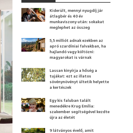
Kiderült, mennyi nyugdíj jár
átlagbér és 40 év
munkaviszony után: sokakat
meglephet az összeg
5,5 milliót adnak ezekben az
apró szardíniai falvakban, ha
hajlandó vagy költözni:
magyarokat is várnak
Lassan kinyírja a hőség a
tujákat: ezt az illatos
sövénynövényt ültetik helyette
a kertészek
Egy kis faluban talált
menedékre Krug Emília:
szakember segítségével kezdte
újra az életét
9 látványos évelő, amit