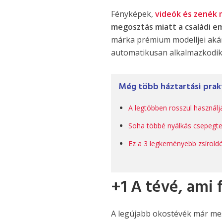
Fényképek,
videók és zenék
megosztás miatt a családi e
márka prémium modelljei akár
automatikusan alkalmazkodik
Még több háztartási prak
A legtöbben rosszul használ
Soha többé nyálkás csepegte
Ez a 3 legkeményebb zsíroldó,
+1 A tévé, ami f
A legújabb okostévék már mes