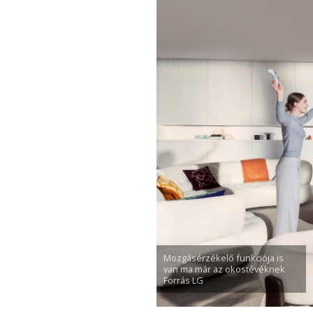
Mozgásérzékelő funkciója is
van ma már az okostévéknek
Forrás LG