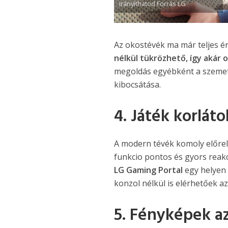
irányíthatod Forrás LG
Az okostévék ma már teljes 
nélkül tükrözhető, így akár
megoldás egyébként a szemet 
kibocsátása.
4. Játék korláto
A modern tévék komoly előrelé
funkcio pontos és gyors reakc
LG Gaming Portal
egy helyen 
konzol nélkül is elérhetőek az
5. Fényképek a