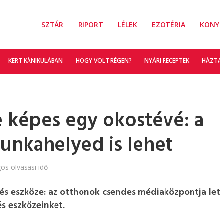
SZTÁR
RIPORT
LÉLEK
EZOTÉRIA
KONY
KERT KÁNIKULÁBAN
HOGY VOLT RÉGEN?
NYÁRI RECEPTEK
HÁZT
e képes egy okostévé: a
nkahelyed is lehet
gos olvasási idő
és eszköze: az otthonok csendes médiaközpontja let
és eszközeinket.