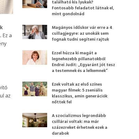
található kis lyukak?
Fontosabb feladatot látnak el,
mint gondolnád
ék
Magányos időskor vár erre a 4
csillagjegyre: az unokák sem
.
Ez a
fognak tudni segíteni rajtuk
ény
Ezzel húzza ki magát a
legnehezebb pillanatokból
Endrei Judit: „Egyaránt jót tesz
a testemnek és a lelkemnek”
Ezek voltak az első színes
vító
magyar filmek: 5 zseniális
ul az
klasszikus, amin generációk
nőttek fel
A szocializmus legrondább
csillárai voltak: ma már
százezreket érhetnek ezek a
darabok