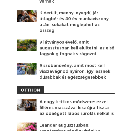
várnak
Kiderült, mennyi nyugdíj jár
átlagbér és 40 év munkaviszony
után: sokakat meglephet az
összeg
9 látványos évelő, amit
augusztusban kell elültetni: az első
fagyokig fognak virágozni
9 szobanövény, amit most kell
visszavágnod nyáron: így lesznek
dúsabbak és egészségesebbek
OTTHON
A nagyik titkos módszere: ezzel
filléres masszával lesz újra tiszta
az odaégett lábos súrolás nélkül is
Leander augusztusban: