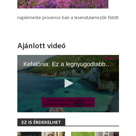
naplemente provence ban a levendulamezők fölött
Ajánlott videó
Kefalónia: Ez a legnyugodtabb görög sziget
0
s
EZ IS ÉRDEKELHET
e
c
o