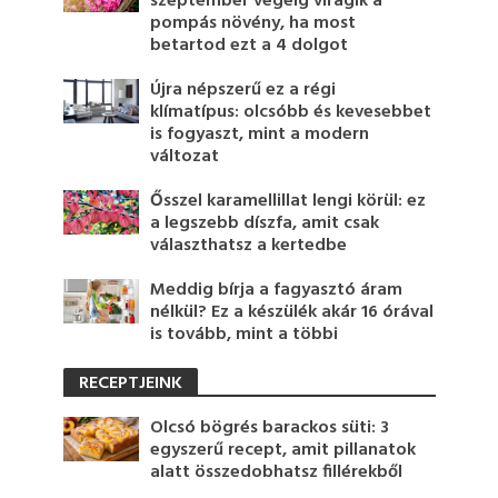
szeptember végéig virágik a
pompás növény, ha most
betartod ezt a 4 dolgot
Újra népszerű ez a régi
klímatípus: olcsóbb és kevesebbet
is fogyaszt, mint a modern
változat
Ősszel karamellillat lengi körül: ez
a legszebb díszfa, amit csak
választhatsz a kertedbe
Meddig bírja a fagyasztó áram
nélkül? Ez a készülék akár 16 órával
is tovább, mint a többi
RECEPTJEINK
Olcsó bögrés barackos süti: 3
egyszerű recept, amit pillanatok
alatt összedobhatsz fillérekből