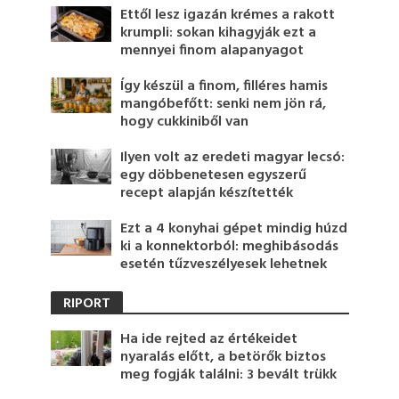
Ettől lesz igazán krémes a rakott
krumpli: sokan kihagyják ezt a
mennyei finom alapanyagot
Így készül a finom, filléres hamis
mangóbefőtt: senki nem jön rá,
hogy cukkiniből van
Ilyen volt az eredeti magyar lecsó:
egy döbbenetesen egyszerű
recept alapján készítették
Ezt a 4 konyhai gépet mindig húzd
ki a konnektorból: meghibásodás
esetén tűzveszélyesek lehetnek
RIPORT
Ha ide rejted az értékeidet
nyaralás előtt, a betörők biztos
meg fogják találni: 3 bevált trükk