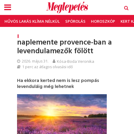
HŰVÖS LAKÁS KLÍMA NÉLKÜL
SPÓROLÁS
HOROSZKÓP
KERT 
naplemente provence-ban a
levendulamezők fölött
2026. május 31.
Kósa-Boda Veronika
1 perc az átlagos olvasási idő
Ha ekkora kerted nem is lesz pompás
levenduláig még lehetnek