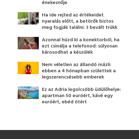
énekesnője
Ha ide rejted az értékeidet
nyaralás előtt, a betörők biztos
meg fogják találni: 3 bevált trükk
Azonnal húzd ki a konektorból, ha
ezt csinálja a telefonod: súlyosan
károsodhat a készülék
Nem véletlen az állandó mázli:
ebben a 4 hónapban születtek a
legszerencsésebb emberek
Ez az Adria legolcsóbb üdülőhelye:
apartman 50 euróért, kávé egy
euróért, ebéd ötért