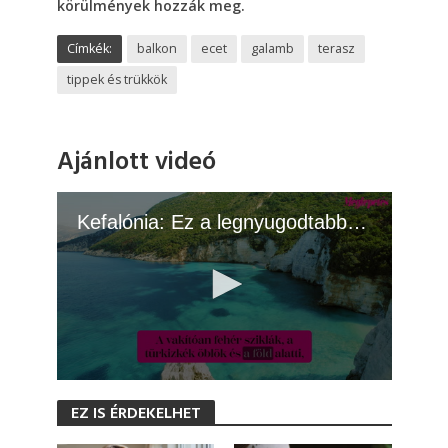
körülmények hozzák meg.
Címkék:
balkon
ecet
galamb
terasz
tippek és trükkök
Ajánlott videó
Kefalónia: Ez a legnyugodtabb görög sziget
0
s
EZ IS ÉRDEKELHET
e
c