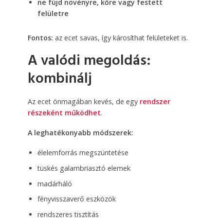
ne fújd növényre, kőre vagy festett
felületre
Fontos:
az ecet savas, így károsíthat felületeket is.
A valódi megoldás:
kombinálj
Az ecet önmagában kevés, de egy
rendszer
részeként működhet
.
A leghatékonyabb módszerek:
élelemforrás megszüntetése
tüskés galambriasztó elemek
madárháló
fényvisszaverő eszközök
rendszeres tisztítás