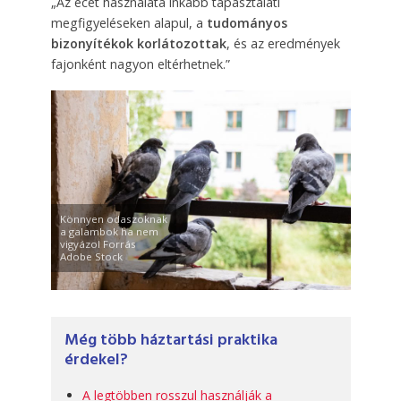
„Az ecet használata inkább tapasztalati
megfigyeléseken alapul, a
tudományos
bizonyítékok korlátozottak
, és az eredmények
fajonként nagyon eltérhetnek.”
Könnyen odaszoknak
a galambok ha nem
vigyázol Forrás
Adobe Stock
Még több háztartási praktika
érdekel?
A legtöbben rosszul használják a