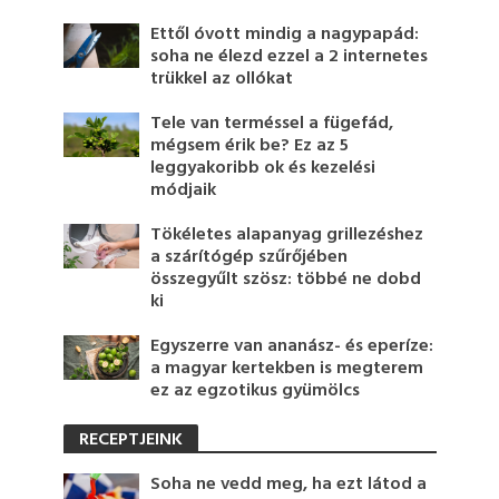
Ettől óvott mindig a nagypapád:
soha ne élezd ezzel a 2 internetes
trükkel az ollókat
Tele van terméssel a fügefád,
mégsem érik be? Ez az 5
leggyakoribb ok és kezelési
módjaik
Tökéletes alapanyag grillezéshez
a szárítógép szűrőjében
összegyűlt szösz: többé ne dobd
ki
Egyszerre van ananász- és eperíze:
a magyar kertekben is megterem
ez az egzotikus gyümölcs
RECEPTJEINK
Soha ne vedd meg, ha ezt látod a