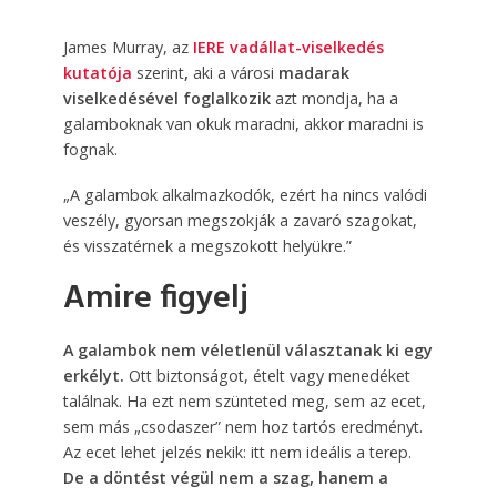
James Murray, az
IERE vadállat-viselkedés
kutatója
szerint
,
aki a városi
madarak
viselkedésével foglalkozik
azt mondja, ha a
galamboknak van okuk maradni, akkor maradni is
fognak.
„A galambok alkalmazkodók, ezért ha nincs valódi
veszély, gyorsan megszokják a zavaró szagokat,
és visszatérnek a megszokott helyükre.”
Amire figyelj
A galambok nem véletlenül választanak ki egy
erkélyt.
Ott biztonságot, ételt vagy menedéket
találnak. Ha ezt nem szünteted meg, sem az ecet,
sem más „csodaszer” nem hoz tartós eredményt.
Az ecet lehet jelzés nekik: itt nem ideális a terep.
De a döntést végül nem a szag, hanem a