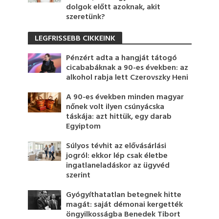
dolgok előtt azoknak, akit
szeretünk?
LEGFRISSEBB CIKKEINK
Pénzért adta a hangját tátogó
cicababáknak a 90-es években: az
alkohol rabja lett Czerovszky Heni
A 90-es években minden magyar
nőnek volt ilyen csúnyácska
táskája: azt hittük, egy darab
Egyiptom
Súlyos tévhit az elővásárlási
jogról: ekkor lép csak életbe
ingatlaneladáskor az ügyvéd
szerint
Gyógyíthatatlan betegnek hitte
magát: saját démonai kergették
öngyilkosságba Benedek Tibort