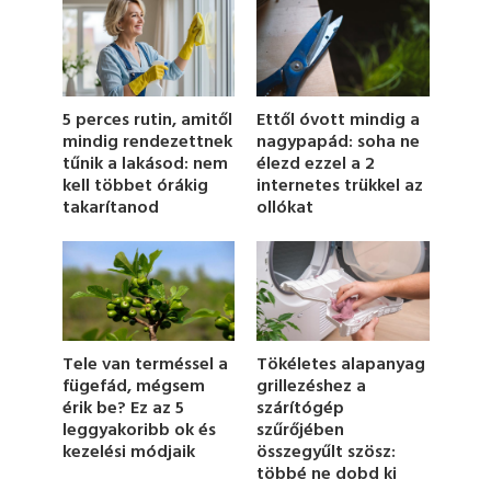
o
n
d
s
o
f
1
5 perces rutin, amitől
Ettől óvott mindig a
m
mindig rendezettnek
nagypapád: soha ne
i
tűnik a lakásod: nem
élezd ezzel a 2
n
u
kell többet órákig
internetes trükkel az
t
takarítanod
ollókat
e
,
2
5
s
e
c
o
n
Tökéletes alapanyag
Tele van terméssel a
d
grillezéshez a
fügefád, mégsem
s
szárítógép
érik be? Ez az 5
szűrőjében
leggyakoribb ok és
összegyűlt szösz:
kezelési módjaik
többé ne dobd ki