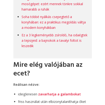
mosógépet: ezért mennek tönkre sokkal
hamarabb a ruhák
Soha többé nyálkás csepegtető a
konyhában: ez a praktikus megoldás váltja
a modern konyhákban
Ez a 3 legkeményebb zsíroldó, ha odaégtek
a tepsijeid: a bajnokok a tavalyi foltot is
leszedik
Mire elég valójában az
ecet?
Reálisan nézve:
ideiglenesen
zavarhatja a galambokat
friss használat után elbizonytalaníthatja őket