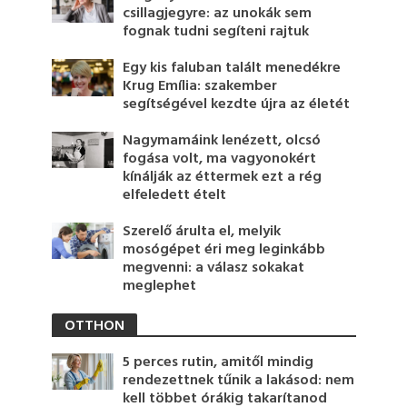
csillagjegyre: az unokák sem
fognak tudni segíteni rajtuk
Egy kis faluban talált menedékre
Krug Emília: szakember
segítségével kezdte újra az életét
Nagymamáink lenézett, olcsó
fogása volt, ma vagyonokért
kínálják az éttermek ezt a rég
elfeledett ételt
Szerelő árulta el, melyik
mosógépet éri meg leginkább
megvenni: a válasz sokakat
meglephet
OTTHON
5 perces rutin, amitől mindig
rendezettnek tűnik a lakásod: nem
kell többet órákig takarítanod