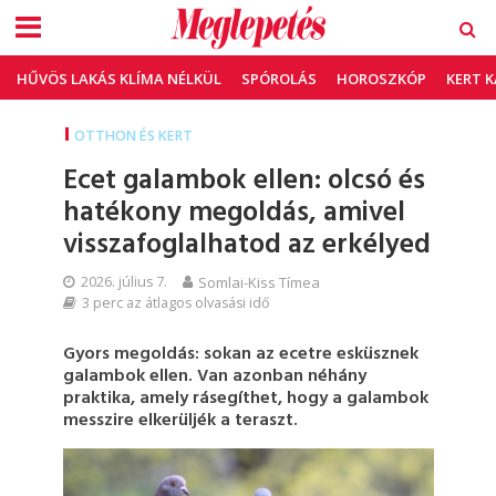
HŰVÖS LAKÁS KLÍMA NÉLKÜL
SPÓROLÁS
HOROSZKÓP
KERT 
OTTHON ÉS KERT
Ecet galambok ellen: olcsó és
hatékony megoldás, amivel
visszafoglalhatod az erkélyed
2026. július 7.
Somlai-Kiss Tímea
3 perc az átlagos olvasási idő
Gyors megoldás: sokan az ecetre esküsznek
galambok ellen. Van azonban néhány
praktika, amely rásegíthet, hogy a galambok
messzire elkerüljék a teraszt.