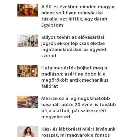
A 90-es években minden magyar
nőnek volt ilyen csúnyácska
táskája: azt hittük, egy darab
Egyiptom
Súlyos tévhit az elővásárlási
jogról: ekkor lép csak életbe
ingatlaneladáskor az ügyvéd
szerint
Hatalmas érték bújhat meg a
padláson: ezért ne dobd ki a
megörökölt antik mechanikus
faliórát
Messze ez a legmegbízhatóbb
használt autó: 20 évnél is tovább
bírja alattad, pár százezerért
megveheted
Kéz- és lábtörést! Miért kívánunk
rosszat, mi magyarok a fontos