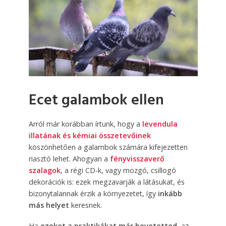
Ecet galambok ellen
Arról már korábban írtunk, hogy a
levendula
illatának és kémiai összetevőinek
köszönhetően a galambok számára kifejezetten
riasztó lehet. Ahogyan a
fényvisszaverő
szalagok
, a régi CD-k, vagy mozgó, csillogó
dekorációk is: ezek megzavarják a látásukat, és
bizonytalannak érzik a környezetet, így
inkább
más helyet
keresnek.
Ha
ezeket a praktikákat már bevetetted
, az