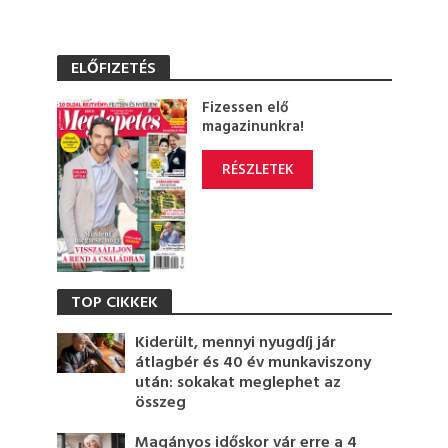
ELŐFIZETÉS
Fizessen elő
magazinunkra!
RÉSZLETEK
TOP CIKKEK
Kiderült, mennyi nyugdíj jár
átlagbér és 40 év munkaviszony
után: sokakat meglephet az
összeg
Magányos időskor vár erre a 4