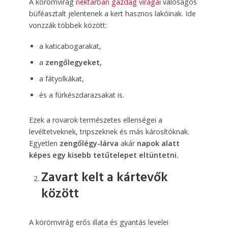
A körömvirág
nektárban gazdag virágai
valóságos
büféasztalt jelentenek a kert hasznos lakóinak. Ide
vonzzák többek között:
a katicabogarakat,
a
zengőlegyeket,
a fátyolkákat,
és a fürkészdarazsakat is.
Ezek a rovarok természetes ellenségei a
levéltetveknek, tripszeknek és más károsítóknak.
Egyetlen
zengőlégy-lárva
akár
napok alatt
képes egy kisebb tetűtelepet eltüntetni.
Zavart kelt a kártevők
között
A körömvirág erős illata és gyantás levelei