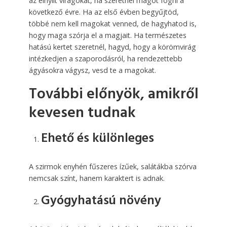
az elnyílt virágokat, ha szeretnél magot fogni a
következő évre. Ha az első évben begyűjtöd,
többé nem kell magokat venned, de hagyhatod is,
hogy maga szórja el a magjait. Ha természetes
hatású kertet szeretnél, hagyd, hogy a körömvirág
intézkedjen a szaporodásról, ha rendezettebb
ágyásokra vágysz, vesd te a magokat.
További előnyök, amikről
kevesen tudnak
Ehető és különleges
A szirmok enyhén fűszeres ízűek, salátákba szórva
nemcsak színt, hanem karaktert is adnak.
Gyógyhatású növény