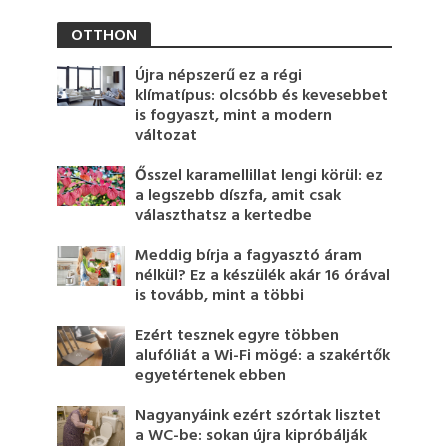
OTTHON
Újra népszerű ez a régi
klímatípus: olcsóbb és kevesebbet
is fogyaszt, mint a modern
változat
Ősszel karamellillat lengi körül: ez
a legszebb díszfa, amit csak
választhatsz a kertedbe
Meddig bírja a fagyasztó áram
nélkül? Ez a készülék akár 16 órával
is tovább, mint a többi
Ezért tesznek egyre többen
alufóliát a Wi-Fi mögé: a szakértők
egyetértenek ebben
Nagyanyáink ezért szórtak lisztet
a WC-be: sokan újra kipróbálják