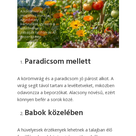
A körömvirág
magához vonzza
egynémely
kártevőket így nem a
veteményest
zabálják fel Forrás AI
generált kép
Paradicsom mellett
A körömvirág és a paradicsom jó párost alkot. A
virág segít távol tartani a levéltetveket, miközben
odavonzza a beporzókat. Alacsony növésű, ezért
könnyen befér a sorok közé.
Babok közelében
A hüvelyesek érzékenyek lehetnek a talajban élő