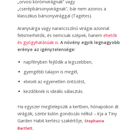
„orvosi körömvirágnak” vagy
„cserépbársonyvirágnak”, bár nem azonos a
klasszikus bársonyvirággal (Tagetes).
Aranysárga vagy narancsszínű virágai azonnal
felismerhetők, és nemcsak szépek, hanem
ehetők
és gyógyhatásúak is
.
A növény egyik legnagyobb
erénye az igénytelensége:
napfényben fejlődik a legszebben,
gyengébb talajon is megél,
elviseli az egyenetlen öntözést,
kezdőknek is ideális választás.
Ha egyszer megtelepszik a kertben, hónapokon át
virágzik, szinte külön gondozás nélkül – írja a Tiny
Garden Habit kertész szakértője,
Stephanie
Bartlett
.