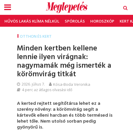
HŰVÖS LAKÁS KLÍMA NÉLKÜL
SPÓROLÁS
HOROSZKÓP
KERT 
OTTHON ÉS KERT
Minden kertben kellene
lennie ilyen virágnak:
nagymamák még ismerték a
körömvirág titkát
2026. július 7.
Kósa-Boda Veronika
4 perc az átlagos olvasási idő
A kerted rejtett segítőtársa lehet ez a
szerény növény: a körömvirág segít a
kártevők elleni harcban és több termésed is
lehet tőle. Nem utolsó sorban pedig
gyönyörű is.