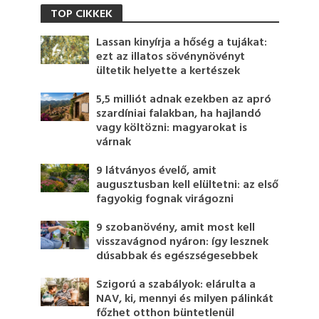
TOP CIKKEK
Lassan kinyírja a hőség a tujákat:
ezt az illatos sövénynövényt
ültetik helyette a kertészek
5,5 milliót adnak ezekben az apró
szardíniai falakban, ha hajlandó
vagy költözni: magyarokat is
várnak
9 látványos évelő, amit
augusztusban kell elültetni: az első
fagyokig fognak virágozni
9 szobanövény, amit most kell
visszavágnod nyáron: így lesznek
dúsabbak és egészségesebbek
Szigorú a szabályok: elárulta a
NAV, ki, mennyi és milyen pálinkát
főzhet otthon büntetlenül