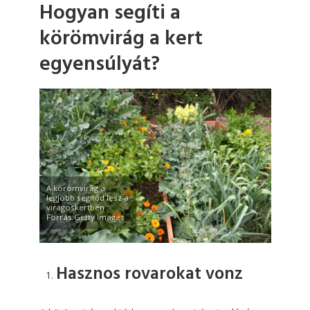
Hogyan segíti a
körömvirág a kert
egyensúlyát?
A körömvirág a
legjobb segítőd lesz a
virágoskertben
Forrás Getty Images
Hasznos rovarokat vonz