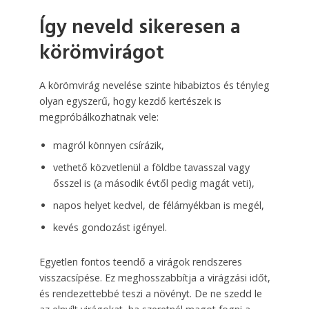
Így neveld sikeresen a
körömvirágot
A körömvirág nevelése szinte hibabiztos és tényleg
olyan egyszerű, hogy kezdő kertészek is
megpróbálkozhatnak vele:
magról könnyen csírázik,
vethető közvetlenül a földbe tavasszal vagy
ősszel is (a második évtől pedig magát veti),
napos helyet kedvel, de félárnyékban is megél,
kevés gondozást igényel.
Egyetlen fontos teendő a virágok rendszeres
visszacsípése. Ez meghosszabbítja a virágzási időt,
és rendezettebbé teszi a növényt. De ne szedd le