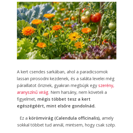
A kert csendes sarkában, ahol a paradicsomok
lassan pirosodni kezdenek, és a saláta levelei még
páraillatot őriznek, gyakran megbújik egy
szerény,
aranyszínű virág
. Nem harsány, nem követeli a
figyelmet,
mégis többet tesz a kert
egészégéért, mint elsőre gondolnád.
Ez a
körömvirág (Calendula officinalis),
amely
sokkal többet tud annál, mintsem, hogy csak szép.