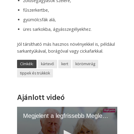
zöldségágyások szélére,
fűszerkertbe,
gyümölcsfák alá,
üres sarkokba, ágyásszegélyekhez.
Jól társítható más hasznos növényekkel is, például
sarkantyúkával, borágóval vagy cickafarkkal.
Címkék:
kártevő
kert
körömvirág
tippek és trükkök
Ajánlott videó
Megjelent a legfrissebb Meglepetés! - 2026.07.14.