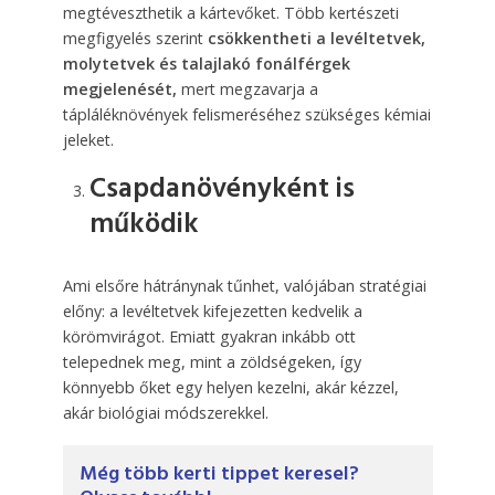
megtéveszthetik a kártevőket. Több kertészeti
megfigyelés szerint
csökkentheti a levéltetvek,
molytetvek és talajlakó fonálférgek
megjelenését,
mert megzavarja a
tápláléknövények felismeréséhez szükséges kémiai
jeleket.
Csapdanövényként is
működik
Ami elsőre hátránynak tűnhet, valójában stratégiai
előny: a levéltetvek kifejezetten kedvelik a
körömvirágot. Emiatt gyakran inkább ott
telepednek meg, mint a zöldségeken, így
könnyebb őket egy helyen kezelni, akár kézzel,
akár biológiai módszerekkel.
Még több kerti tippet keresel?